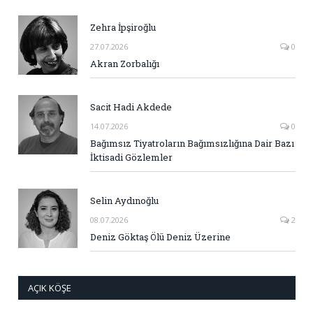
Zehra İpşiroğlu
27.07.2026
0
Akran Zorbalığı
Sacit Hadi Akdede
14.07.2026
0
Bağımsız Tiyatroların Bağımsızlığına Dair Bazı
İktisadi Gözlemler
Selin Aydınoğlu
08.07.2026
2
Deniz Göktaş Ölü Deniz Üzerine
AÇIK KÖŞE