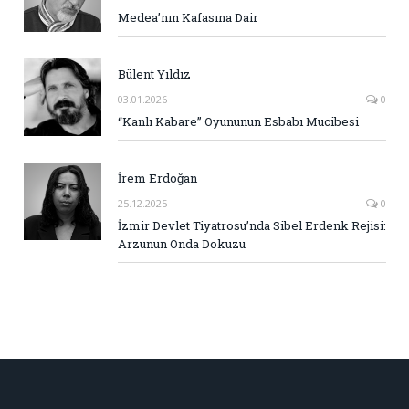
Medea’nın Kafasına Dair
Bülent Yıldız
03.01.2026
0
“Kanlı Kabare” Oyununun Esbabı Mucibesi
İrem Erdoğan
25.12.2025
0
İzmir Devlet Tiyatrosu’nda Sibel Erdenk Rejisi:
Arzunun Onda Dokuzu