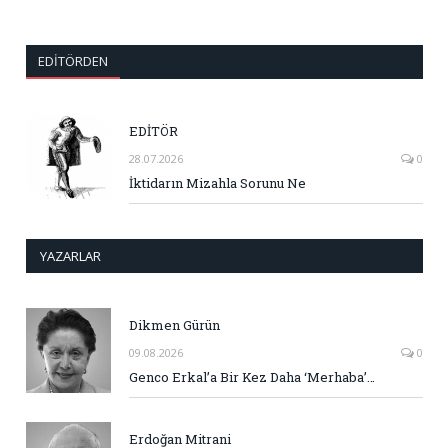
EDITÖRDEN
EDİTÖR
28.07.2026
0
İktidarın Mizahla Sorunu Ne
YAZARLAR
Dikmen Gürün
09.08.2026
0
Genco Erkal’a Bir Kez Daha ‘Merhaba’…
Erdoğan Mitrani