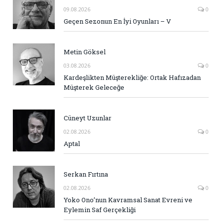
09.08.2026
0
Geçen Sezonun En İyi Oyunları – V
Metin Göksel
03.08.2026
0
Kardeşlikten Müşterekliğe: Ortak Hafızadan
Müşterek Geleceğe
Cüneyt Uzunlar
02.08.2026
0
Aptal
Serkan Fırtına
02.08.2026
0
Yoko Ono’nun Kavramsal Sanat Evreni ve
Eylemin Saf Gerçekliği