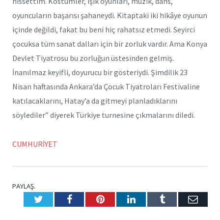
hissettim. Kostümler, ışık oyunları, müzik, dans,
oyuncuların başarısı şahaneydi. Kitaptaki iki hikâye oyunun
içinde değildi, fakat bu beni hiç rahatsız etmedi. Seyirci
çocuksa tüm sanat dalları için bir zorluk vardır. Ama Konya
Devlet Tiyatrosu bu zorluğun üstesinden gelmiş.
İnanılmaz keyifli, doyurucu bir gösteriydi. Şimdilik 23
Nisan haftasında Ankara’da Çocuk Tiyatroları Festivaline
katılacaklarını, Hatay’a da gitmeyi planladıklarını
söylediler” diyerek Türkiye turnesine çıkmalarını diledi.
CUMHURİYET
PAYLAŞ.
Twitter
Facebook
Pinterest
LinkedIn
Tumblr
E-
Posta