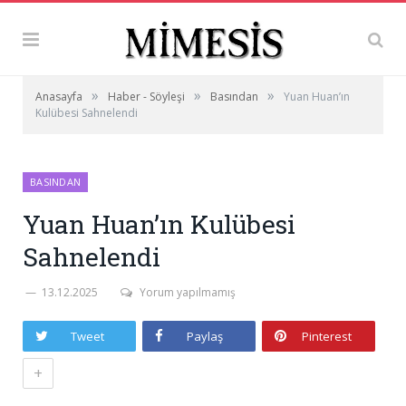
»
»
»
Anasayfa
Haber - Söyleşi
Basından
Yuan Huan’ın
Kulübesi Sahnelendi
BASINDAN
Yuan Huan’ın Kulübesi
Sahnelendi
13.12.2025
Yorum yapılmamış
Tweet
Paylaş
Pinterest
+