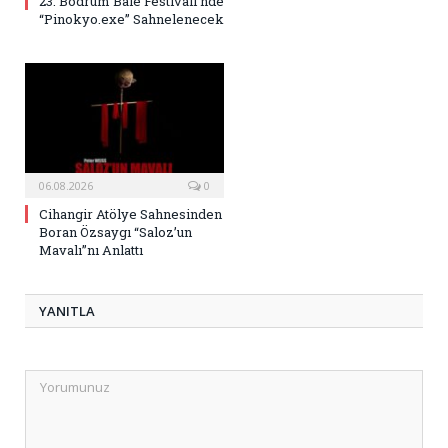
23. Bodrum Bale Festivali’nde
“Pinokyo.exe” Sahnelenecek
06.08.2026
0
Cihangir Atölye Sahnesinden
Boran Özsaygı “Saloz’un
Mavalı”nı Anlattı
YANITLA