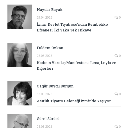
Haydar Bayak
29.04.2026
0
İzmir Devlet Tiyatrosu’ndan Rembetiko
Efsanesi: İki Yaka Tek Hikaye
Fuldem Özkan
26.03.2026
0
Kadının Varoluş Manifestosu: Lena, Leyla ve
Diğerleri
Özgür Duygu Durgun
13.03.2026
0
Asırlık Tiyatro Geleneği İzmir’de Yaşıyor
Gürel Sürücü
05.03.2026
0