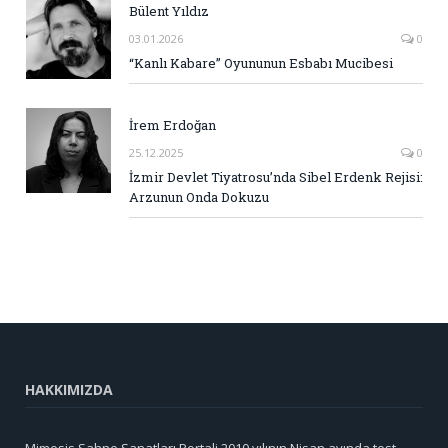
Bülent Yıldız
03.01.2026
0
“Kanlı Kabare” Oyununun Esbabı Mucibesi
İrem Erdoğan
25.12.2025
0
İzmir Devlet Tiyatrosu’nda Sibel Erdenk Rejisi:
Arzunun Onda Dokuzu
HAKKIMIZDA
Mimesis Sahne Sanatları Portali 2010 yılının Nisan ayında test