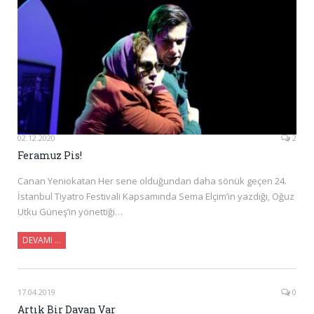
02.12.2020
2
Feramuz Pis!
Canan Yeniokatan Her sene olduğundan daha sönük geçen 24.
İstanbul Tiyatro Festivali Kapsamında Sema Elçim’in yazdığı, Oğuz
Utku Güneş’in yönettiği…
DEVAMI …
17.04.2019
0
Artık Bir Davan Var