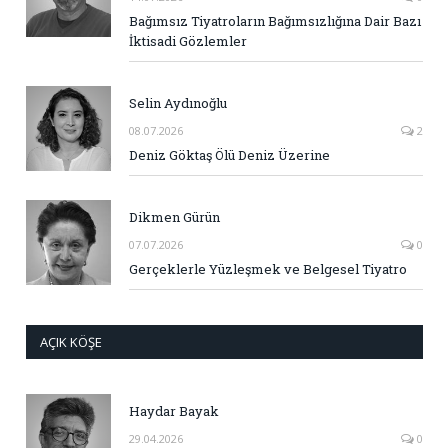
Bağımsız Tiyatroların Bağımsızlığına Dair Bazı
İktisadi Gözlemler
Selin Aydınoğlu
08.07.2026
2
Deniz Göktaş Ölü Deniz Üzerine
Dikmen Gürün
07.07.2026
0
Gerçeklerle Yüzleşmek ve Belgesel Tiyatro
AÇIK KÖŞE
Haydar Bayak
29.04.2026
0