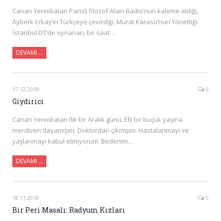
Canan Yeniokatan Parisli filozof Alain Badio’nun kaleme aldığı,
Ayberk Erkay’ın Türkçeye çevirdiği, Murat Karasu’nun Yönettiği
İstanbul DT’de oynanan, bir saat…
DEVAMI …
17.12.2018
0
Giydirici
Canan Yeniokatan Ilık bir Aralık günü. Elli bir buçuk yaşına
merdiven dayamışım. Doktordan çıkmışım. Hastalanmayı ve
yaşlanmayı kabul etmiyorum. Bedenim…
DEVAMI …
18.11.2018
0
Bir Peri Masalı: Radyum Kızları