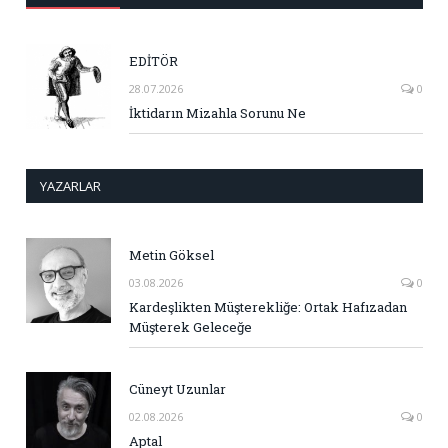
EDİTÖR
28.07.2026
0
İktidarın Mizahla Sorunu Ne
YAZARLAR
Metin Göksel
03.08.2026
0
Kardeşlikten Müşterekliğe: Ortak Hafızadan
Müşterek Geleceğe
Cüneyt Uzunlar
02.08.2026
0
Aptal