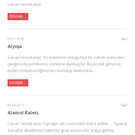
Canan Yeniokatan
DEVAMI …
04.11.2018
0
Alyoşa
Canan Yeniokatan “En kötümser olduğunuz bir sabah evinizden
çıktığınızda pembemsi çiçeklere durmuş bir ilkyaz dalı görünce,
birden kötümserliğimizden kurtulup mutlulukla…
DEVAMI …
02.02.2017
0
Alamut Kalesi
Canan Yeniokatan Toprağın altı, üzerinden daha adildir…. Tiyatral
Sanatlar Akademisi ‘nden bir grup oyuncu bir araya gelmiş,