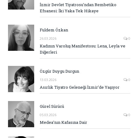
İzmir Devlet Tiyatrosu’ndan Rembetiko
Efsanesi: İki Yaka Tek Hikaye
Fuldem Özkan
26.03.2026
0
Kadının Varoluş Manifestosu: Lena, Leyla ve
Diğerleri
Özgür Duygu Durgun
13.03.2026
0
Asırlık Tiyatro Geleneği İzmir’de Yaşıyor
Gürel Sürücü
05.03.2026
0
Medea’nın Kafasına Dair