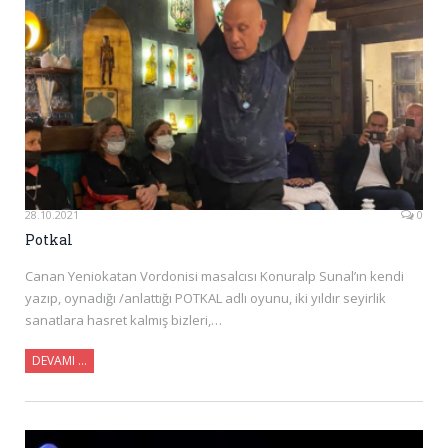
28.10.2021
0
Potkal
Canan Yeniokatan Vordonisi masalcısı Konuralp Sunal’ın kendi
yazıp, oynadığı /anlattığı POTKAL adlı oyunu, iki yıldır seyirlik
sanatlara hasret kalmış bizleri,…
DEVAMI …