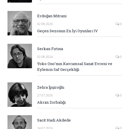
Erdoğan Mitrani
02.08.2026
0
Geçen Sezonun En İyi Oyunları IV
Serkan Fırtına
02.08.2026
0
Yoko Ono’nun Kavramsal Sanat Evreni ve
Eylemin Saf Gerçekliği
Zehra İpşiroğlu
27.07.2026
0
Akran Zorbalığı
Sacit Hadi Akdede
14.07.2026
0