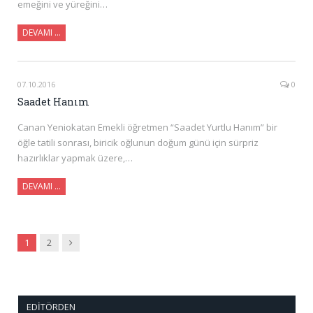
emeğini ve yüreğini…
DEVAMI …
07.10.2016
0
Saadet Hanım
Canan Yeniokatan Emekli öğretmen “Saadet Yurtlu Hanım” bir
öğle tatili sonrası, biricik oğlunun doğum günü için sürpriz
hazırlıklar yapmak üzere,…
DEVAMI …
Sonraki
1
2
EDITÖRDEN