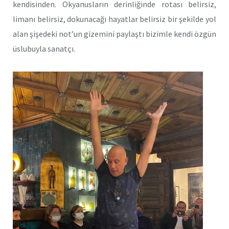
kendisinden. Okyanusların derinliğinde rotası belirsiz,
limanı belirsiz, dokunacağı hayatlar belirsiz bir şekilde yol
alan şişedeki not’un gizemini paylaştı bizimle kendi özgün
üslubuyla sanatçı.