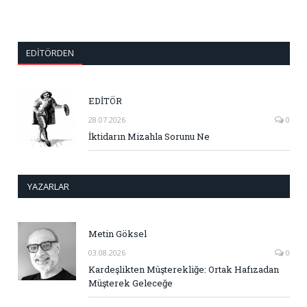
EDITÖRDEN
EDİTÖR
28.07.2026
0
İktidarın Mizahla Sorunu Ne
YAZARLAR
Metin Göksel
03.08.2026
0
Kardeşlikten Müşterekliğe: Ortak Hafızadan
Müşterek Geleceğe