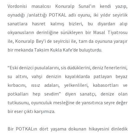
Vordonisi masalcısı Konuralp Sunal’ın kendi yazıp,
oynadığı /anlattığı POTKAL adlı oyunu, iki yıldır seyirlik
sanatlara hasret kalmış bizleri, bu diyardan alıp
okyanusların derinliğine sürükleyen bir Masal Tiyatrosu
ile, Konuralp Bey’i de seyircisi ile, tam da oyununa yaraşır
bir mekanda Taksim Kukla Kafe’de buluşturdu.
“Eski denizci pusulalarını, sis düdüklerini, deniz fenerlerini,
su altını, vahşi denizin kayalıklarda patlayan beyaz
kırbacını, ıssız adaları, yelkenlileri, kabasortları ve
potkalları hep sevdim” diyen sanatçı, denize olan
tutkusunu, oyunculuk mesleğine de yansıtınca seyre değer
bir eser çıktı karşımıza.
Bir POTKALın dört yaşama dokunan hikayesini dinledik