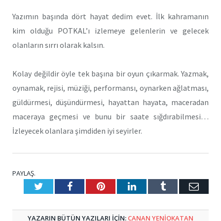
Yazımın başında dört hayat dedim evet. İlk kahramanın
kim olduğu POTKAL’ı izlemeye gelenlerin ve gelecek
olanların sırrı olarak kalsın.
Kolay değildir öyle tek başına bir oyun çıkarmak. Yazmak,
oynamak, rejisi, müziği, performansı, oynarken ağlatması,
güldürmesi, düşündürmesi, hayattan hayata, maceradan
maceraya geçmesi ve bunu bir saate sığdırabilmesi…
İzleyecek olanlara şimdiden iyi seyirler.
PAYLAŞ.
Twitter
Facebook
Pinterest
LinkedIn
Tumblr
E-
Posta
YAZARIN BÜTÜN YAZILARI IÇIN:
CANAN YENIOKATAN