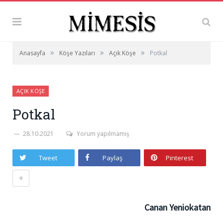
»
»
»
Anasayfa
Köşe Yazıları
Açık Köşe
Potkal
AÇIK KÖŞE
Potkal
28.10.2021
Yorum yapılmamış
Tweet
Paylaş
Pinterest
+
Canan Yeniokatan