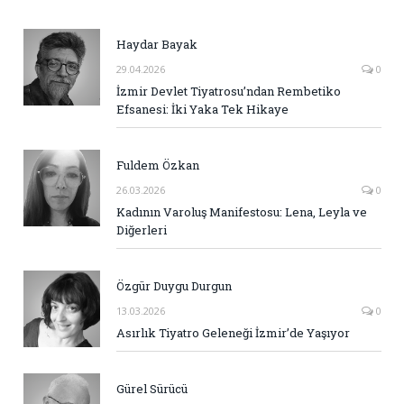
Haydar Bayak
29.04.2026
0
İzmir Devlet Tiyatrosu’ndan Rembetiko
Efsanesi: İki Yaka Tek Hikaye
Fuldem Özkan
26.03.2026
0
Kadının Varoluş Manifestosu: Lena, Leyla ve
Diğerleri
Özgür Duygu Durgun
13.03.2026
0
Asırlık Tiyatro Geleneği İzmir’de Yaşıyor
Gürel Sürücü