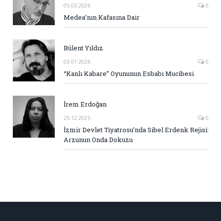
05.03.2026
0
Medea’nın Kafasına Dair
Bülent Yıldız
03.01.2026
0
“Kanlı Kabare” Oyununun Esbabı Mucibesi
İrem Erdoğan
25.12.2025
0
İzmir Devlet Tiyatrosu’nda Sibel Erdenk Rejisi:
Arzunun Onda Dokuzu