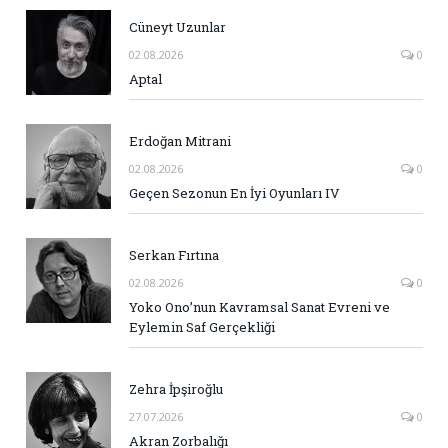
Cüneyt Uzunlar
02.08.2026
0
Aptal
Erdoğan Mitrani
02.08.2026
0
Geçen Sezonun En İyi Oyunları IV
Serkan Fırtına
02.08.2026
0
Yoko Ono’nun Kavramsal Sanat Evreni ve
Eylemin Saf Gerçekliği
Zehra İpşiroğlu
27.07.2026
0
Akran Zorbalığı