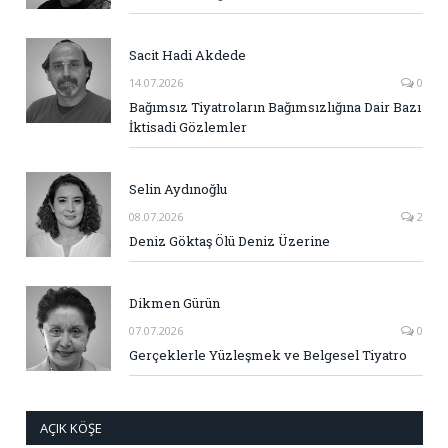
Sacit Hadi Akdede
14.07.2026
0
Bağımsız Tiyatroların Bağımsızlığına Dair Bazı
İktisadi Gözlemler
Selin Aydınoğlu
08.07.2026
2
Deniz Göktaş Ölü Deniz Üzerine
Dikmen Gürün
07.07.2026
0
Gerçeklerle Yüzleşmek ve Belgesel Tiyatro
AÇIK KÖŞE