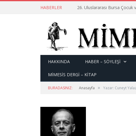
HABERLER
26. Uluslararası Bursa Çocuk v
HAKKINDA
HABER – SÖYLEŞI
MİMESİS DERGİ – KİTAP
»
BURADASINIZ:
Anasayfa
Yazar: Cuneyt Yala