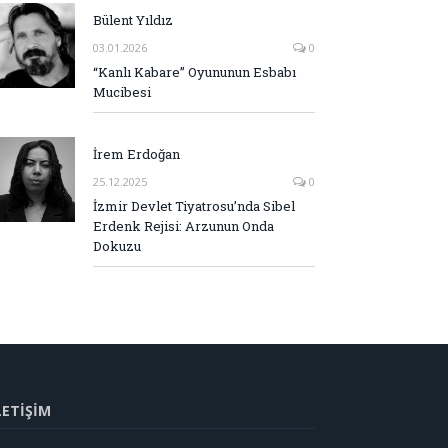
Bülent Yıldız
03.01.2026
0
“Kanlı Kabare” Oyununun Esbabı
Mucibesi
İrem Erdoğan
25.12.2025
0
İzmir Devlet Tiyatrosu’nda Sibel
Erdenk Rejisi: Arzunun Onda
Dokuzu
LETİŞİM