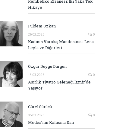
Rembetiko Efsanesi: İki Yaka Tek
Hikaye
Fuldem Özkan
26.03.2026
0
Kadının Varoluş Manifestosu: Lena,
Leyla ve Diğerleri
Özgür Duygu Durgun
13.03.2026
0
Asırlık Tiyatro Geleneği İzmir’de
Yaşıyor
Gürel Sürücü
05.03.2026
0
Medea’nın Kafasına Dair