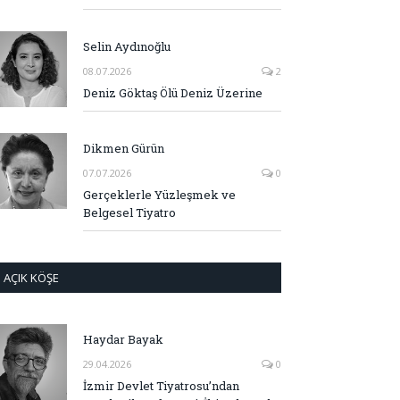
Selin Aydınoğlu
08.07.2026
2
Deniz Göktaş Ölü Deniz Üzerine
Dikmen Gürün
07.07.2026
0
Gerçeklerle Yüzleşmek ve
Belgesel Tiyatro
AÇIK KÖŞE
Haydar Bayak
29.04.2026
0
İzmir Devlet Tiyatrosu’ndan