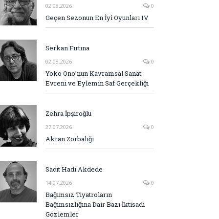
02.08.2026
0
Geçen Sezonun En İyi Oyunları IV
Serkan Fırtına
02.08.2026
0
Yoko Ono’nun Kavramsal Sanat
Evreni ve Eylemin Saf Gerçekliği
Zehra İpşiroğlu
27.07.2026
0
Akran Zorbalığı
Sacit Hadi Akdede
14.07.2026
0
Bağımsız Tiyatroların
Bağımsızlığına Dair Bazı İktisadi
Gözlemler