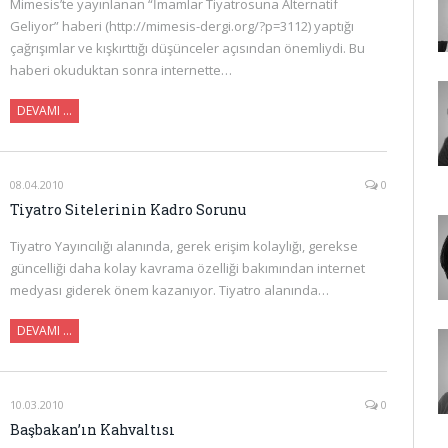
Mimesis’te yayınlanan “İmamlar Tiyatrosuna Alternatif
Geliyor” haberi (http://mimesis-dergi.org/?p=3112) yaptığı
çağrışımlar ve kışkırttığı düşünceler açısından önemliydi. Bu
haberi okuduktan sonra internette…
DEVAMI …
08.04.2010
0
Tiyatro Sitelerinin Kadro Sorunu
Tiyatro Yayıncılığı alanında, gerek erişim kolaylığı, gerekse
güncelliği daha kolay kavrama özelliği bakımından internet
medyası giderek önem kazanıyor. Tiyatro alanında…
DEVAMI …
10.03.2010
0
Başbakan’ın Kahvaltısı