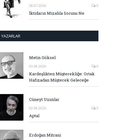
28.07.2026
0
İktidarın Mizahla Sorunu Ne
YAZARLAR
Metin Göksel
03.08.2026
0
Kardeşlikten Müşterekliğe: Ortak
Hafızadan Müşterek Geleceğe
Cüneyt Uzunlar
02.08.2026
0
Aptal
Erdoğan Mitrani