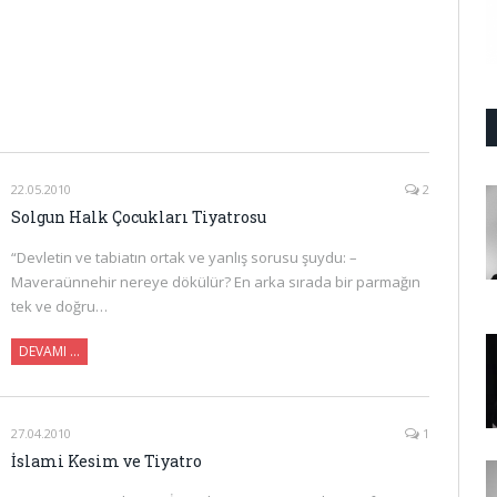
22.05.2010
2
Solgun Halk Çocukları Tiyatrosu
“Devletin ve tabiatın ortak ve yanlış sorusu şuydu: –
Maveraünnehir nereye dökülür? En arka sırada bir parmağın
tek ve doğru…
DEVAMI …
27.04.2010
1
İslami Kesim ve Tiyatro