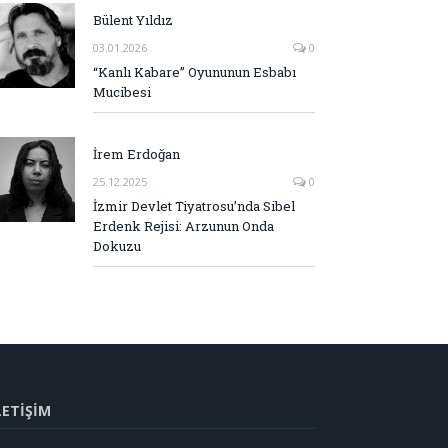
Bülent Yıldız
03.01.2026
0
“Kanlı Kabare” Oyununun Esbabı
Mucibesi
İrem Erdoğan
25.12.2025
0
İzmir Devlet Tiyatrosu’nda Sibel
Erdenk Rejisi: Arzunun Onda
Dokuzu
LETİŞİM