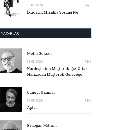
28.07.2026
0
İktidarın Mizahla Sorunu Ne
YAZARLAR
Metin Göksel
03.08.2026
0
Kardeşlikten Müşterekliğe: Ortak
Hafızadan Müşterek Geleceğe
Cüneyt Uzunlar
02.08.2026
0
Aptal
Erdoğan Mitrani