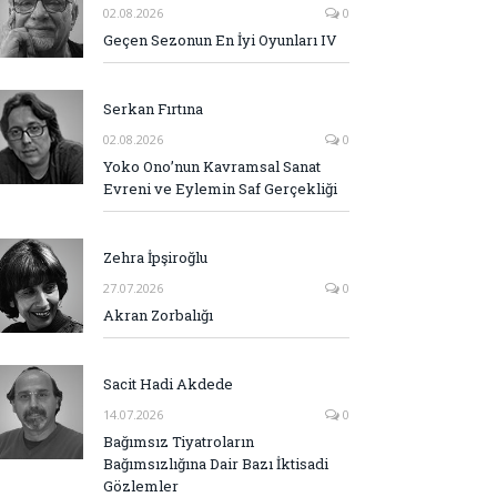
02.08.2026
0
Geçen Sezonun En İyi Oyunları IV
Serkan Fırtına
02.08.2026
0
Yoko Ono’nun Kavramsal Sanat
Evreni ve Eylemin Saf Gerçekliği
Zehra İpşiroğlu
27.07.2026
0
Akran Zorbalığı
Sacit Hadi Akdede
14.07.2026
0
Bağımsız Tiyatroların
Bağımsızlığına Dair Bazı İktisadi
Gözlemler