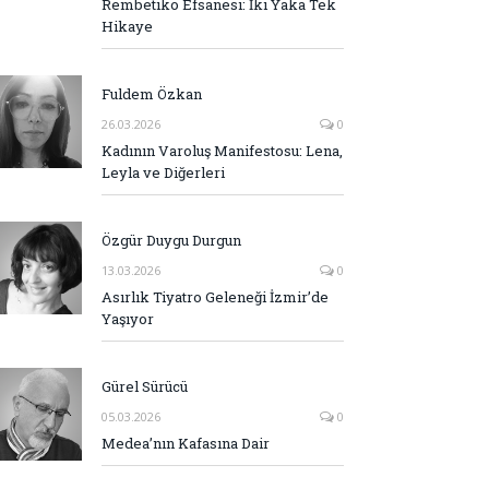
Rembetiko Efsanesi: İki Yaka Tek
Hikaye
Fuldem Özkan
26.03.2026
0
Kadının Varoluş Manifestosu: Lena,
Leyla ve Diğerleri
Özgür Duygu Durgun
13.03.2026
0
Asırlık Tiyatro Geleneği İzmir’de
Yaşıyor
Gürel Sürücü
05.03.2026
0
Medea’nın Kafasına Dair