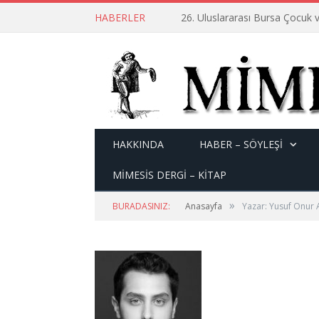
HABERLER
26. Uluslararası Bursa Çocuk v
HAKKINDA
HABER – SÖYLEŞI
MİMESİS DERGİ – KİTAP
»
BURADASINIZ:
Anasayfa
Yazar: Yusuf Onur 