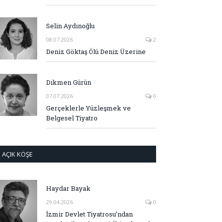
Selin Aydınoğlu
08.07.2026
2
Deniz Göktaş Ölü Deniz Üzerine
Dikmen Gürün
07.07.2026
0
Gerçeklerle Yüzleşmek ve
Belgesel Tiyatro
AÇIK KÖŞE
Haydar Bayak
29.04.2026
0
İzmir Devlet Tiyatrosu’ndan