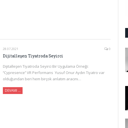
28.07.2021
0
Dijitalleşen Tiyatroda Seyirci
Dijitalleşen Tiyatroda Seyirci Bir Uygulama Örneği:
‘‘Cypresence’’ VR Performans Yusuf Onur Aydın Tiyatro var
olduğundan beri hem birçok anlatım aracını…
DEVAMI …