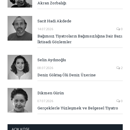
Akran Zorbalığı
Sacit Hadi Akdede
14.07.2026
0
Bağımsız Tiyatroların Bağımsızlığına Dair Bazı
İktisadi Gözlemler
Selin Aydınoğlu
08.07.2026
2
Deniz Göktaş Ölü Deniz Üzerine
Dikmen Gürün
07.07.2026
0
Gerçeklerle Yüzleşmek ve Belgesel Tiyatro
AÇIK KÖŞE