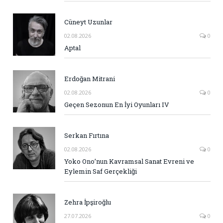
Cüneyt Uzunlar
02.08.2026
0
Aptal
Erdoğan Mitrani
02.08.2026
0
Geçen Sezonun En İyi Oyunları IV
Serkan Fırtına
02.08.2026
0
Yoko Ono’nun Kavramsal Sanat Evreni ve
Eylemin Saf Gerçekliği
Zehra İpşiroğlu
27.07.2026
0