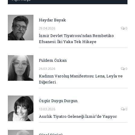
Haydar Bayak
29.04.2026
0
İzmir Devlet Tiyatrosu’ndan Rembetiko
Efsanesi: İki Yaka Tek Hikaye
Fuldem Özkan
26.03.2026
0
Kadının Varoluş Manifestosu: Lena, Leyla ve
Diğerleri
Özgür Duygu Durgun
13.03.2026
0
Asırlık Tiyatro Geleneği İzmir’de Yaşıyor