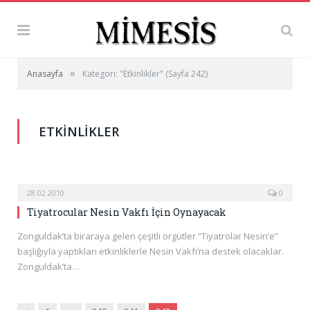
»
Anasayfa
Kategori: "Etkinlikler"
(Sayfa 242)
ETKINLIKLER
28.02.2010
0
Tiyatrocular Nesin Vakfı İçin Oynayacak
Zonguldak’ta biraraya gelen çeşitli örgütler “Tiyatrolar Nesin’e”
başlığıyla yaptıkları etkinliklerle Nesin Vakfı’na destek olacaklar.
Zonguldak’ta…