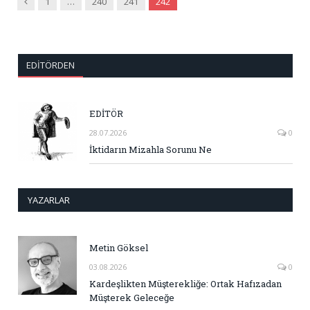
Önceki
1
…
240
241
242
EDITÖRDEN
EDİTÖR
28.07.2026
0
İktidarın Mizahla Sorunu Ne
YAZARLAR
Metin Göksel
03.08.2026
0
Kardeşlikten Müşterekliğe: Ortak Hafızadan
Müşterek Geleceğe