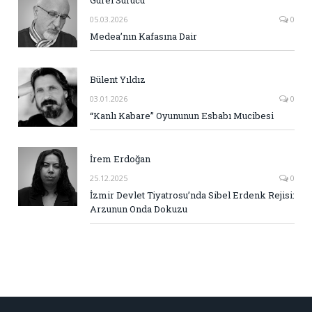
Gürel Sürücü
05.03.2026
0
Medea’nın Kafasına Dair
Bülent Yıldız
03.01.2026
0
“Kanlı Kabare” Oyununun Esbabı Mucibesi
İrem Erdoğan
25.12.2025
0
İzmir Devlet Tiyatrosu’nda Sibel Erdenk Rejisi:
Arzunun Onda Dokuzu