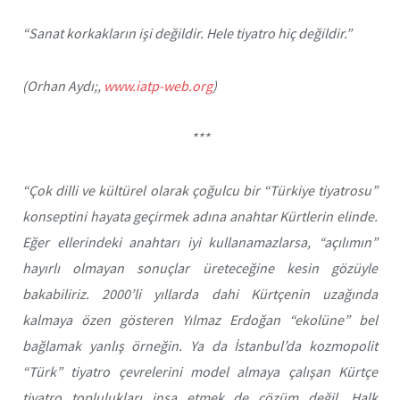
“Sanat korkakların işi değildir. Hele tiyatro hiç değildir.”
(Orhan Aydı;,
www.iatp-web.org
)
***
“Çok dilli ve kültürel olarak çoğulcu bir “Türkiye tiyatrosu”
konseptini hayata geçirmek adına anahtar Kürtlerin elinde.
Eğer ellerindeki anahtarı iyi kullanamazlarsa, “açılımın”
hayırlı olmayan sonuçlar üreteceğine kesin gözüyle
bakabiliriz. 2000’li yıllarda dahi Kürtçenin uzağında
kalmaya özen gösteren Yılmaz Erdoğan “ekolüne” bel
bağlamak yanlış örneğin. Ya da İstanbul’da kozmopolit
“Türk” tiyatro çevrelerini model almaya çalışan Kürtçe
tiyatro toplulukları inşa etmek de çözüm değil. Halk