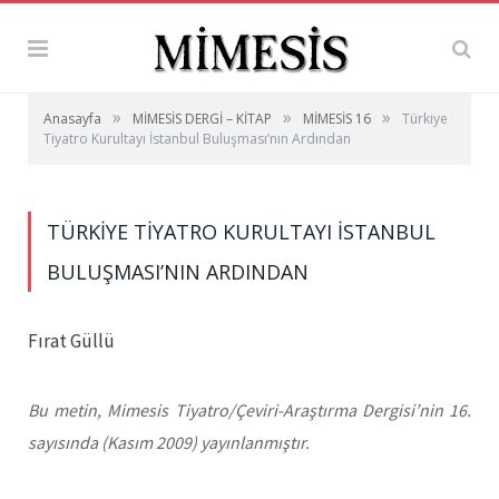
»
»
»
Anasayfa
MİMESİS DERGİ – KİTAP
MİMESİS 16
Türkiye
Tiyatro Kurultayı İstanbul Buluşması’nın Ardından
TÜRKIYE TIYATRO KURULTAYI İSTANBUL
BULUŞMASI’NIN ARDINDAN
Fırat Güllü
Bu metin, Mimesis Tiyatro/Çeviri-Araştırma Dergisi’nin 16.
sayısında (Kasım 2009) yayınlanmıştır.