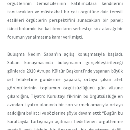
örgütlerinin temsilcilerinin katılımcılara kendilerini
tanıtacakları ve müstakbel bir çatı örgütüne dair temsil
ettikleri örgütlerin perspektifini sunacakları bir panel;
ikinci bölümde ise katılımcıların serbestçe söz alacağı bir
forumun yer almasına karar verilmişti.
Buluşma Nedim Saban’ın açılış konuşmasıyla başladı.
Saban konuşmasında buluşmanın gerçekleştirileceği
günlerde 2010 Avrupa Kültür Başkenti’nde yaşanan büyük
sel felaketine gönderme yaparak, ortaya çıkan afet
görüntülerinin toplumun örgütsüzlüğünü gün yüzüne
çıkardığını, Tiyatro Kurultayı fikrinin bu örgütsüzlüğe en
azından tiyatro alanında bir son vermek amacıyla ortaya
atıldığını belirtti ve sözlerine şöyle devam etti: “Bugün bu
kurultayda tartışmaya açılması hedeflenen örgütlenme
modeli yedi kişinin bir önermesi, bir dayatması değil,