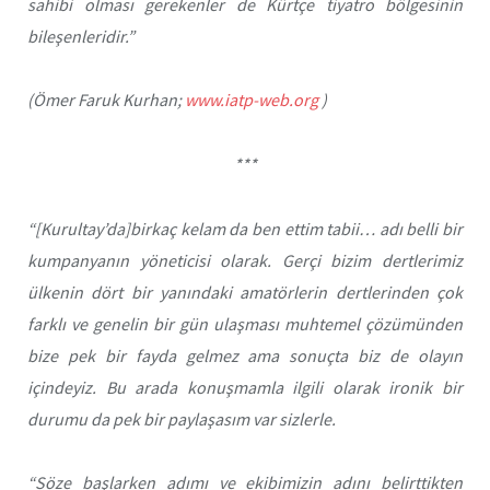
sahibi olması gerekenler de Kürtçe tiyatro bölgesinin
bileşenleridir.”
(Ömer Faruk Kurhan;
www.iatp-web.org
)
***
“[Kurultay’da]birkaç kelam da ben ettim tabii… adı belli bir
kumpanyanın yöneticisi olarak. Gerçi bizim dertlerimiz
ülkenin dört bir yanındaki amatörlerin dertlerinden çok
farklı ve genelin bir gün ulaşması muhtemel çözümünden
bize pek bir fayda gelmez ama sonuçta biz de olayın
içindeyiz. Bu arada konuşmamla ilgili olarak ironik bir
durumu da pek bir paylaşasım var sizlerle.
“Söze başlarken adımı ve ekibimizin adını belirttikten