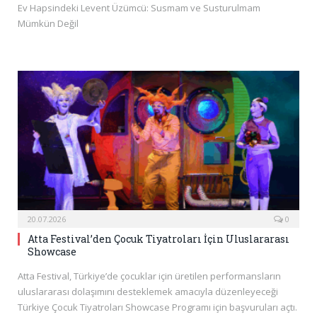
Ev Hapsindeki Levent Üzümcü: Susmam ve Susturulmam
Mümkün Değil
20.07.2026
0
Atta Festival’den Çocuk Tiyatroları İçin Uluslararası
Showcase
Atta Festival, Türkiye’de çocuklar için üretilen performansların
uluslararası dolaşımını desteklemek amacıyla düzenleyeceği
Türkiye Çocuk Tiyatroları Showcase Programı için başvuruları açtı.