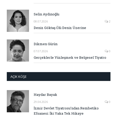
Selin Aydınoğlu
08.07.2026
2
Deniz Göktaş Ölü Deniz Üzerine
Dikmen Gürün
07.07.2026
0
Gerçeklerle Yüzleşmek ve Belgesel Tiyatro
AÇIK KÖŞE
Haydar Bayak
29.04.2026
0
İzmir Devlet Tiyatrosu’ndan Rembetiko
Efsanesi: İki Yaka Tek Hikaye