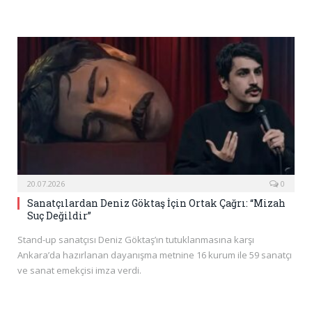
20.07.2026
0
Sanatçılardan Deniz Göktaş İçin Ortak Çağrı: “Mizah
Suç Değildir”
Stand-up sanatçısı Deniz Göktaş’ın tutuklanmasına karşı
Ankara’da hazırlanan dayanışma metnine 16 kurum ile 59 sanatçı
ve sanat emekçisi imza verdi.