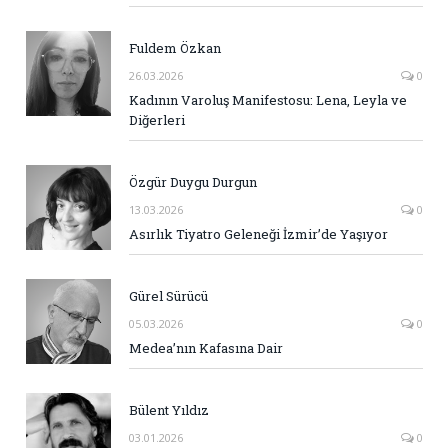
Fuldem Özkan
26.03.2026
0
Kadının Varoluş Manifestosu: Lena, Leyla ve
Diğerleri
Özgür Duygu Durgun
13.03.2026
0
Asırlık Tiyatro Geleneği İzmir’de Yaşıyor
Gürel Sürücü
05.03.2026
0
Medea’nın Kafasına Dair
Bülent Yıldız
03.01.2026
0