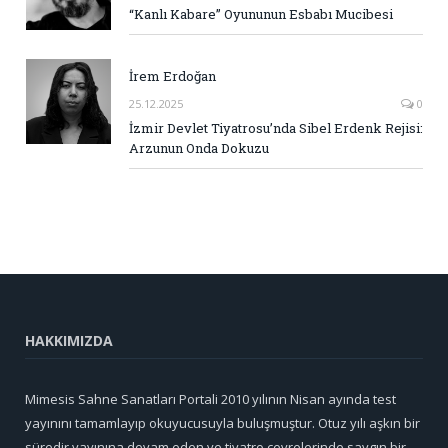
“Kanlı Kabare” Oyununun Esbabı Mucibesi
İrem Erdoğan
25.12.2025
0
İzmir Devlet Tiyatrosu’nda Sibel Erdenk Rejisi:
Arzunun Onda Dokuzu
HAKKIMIZDA
Mimesis Sahne Sanatları Portali 2010 yılının Nisan ayında test
yayınını tamamlayıp okuyucusuyla buluşmuştur. Otuz yılı aşkın bir
süredir yayınına devam eden ve tiyatro çevrelerinde saygın bir