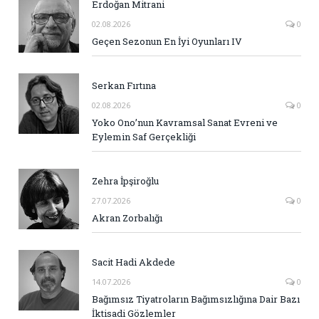
Erdoğan Mitrani
02.08.2026
0
Geçen Sezonun En İyi Oyunları IV
Serkan Fırtına
02.08.2026
0
Yoko Ono’nun Kavramsal Sanat Evreni ve
Eylemin Saf Gerçekliği
Zehra İpşiroğlu
27.07.2026
0
Akran Zorbalığı
Sacit Hadi Akdede
14.07.2026
0
Bağımsız Tiyatroların Bağımsızlığına Dair Bazı
İktisadi Gözlemler