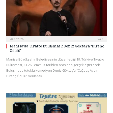
20.07.2026
0
Manisa’da Tiyatro Buluşması: Deniz Göktaş’a “Direnç
Ödülü”
Manisa Büyükşehir Belediyesinin düzenlediği 19. Türkiye Tiyatro
Buluşması, 23-26 Temmuz tarihleri arasında gerçekleştirilecek.
Buluşmada tutuklu komedyen Deniz Göktaş’a “Çağdaş Aydın
Direnç Ödülü” verilecek.