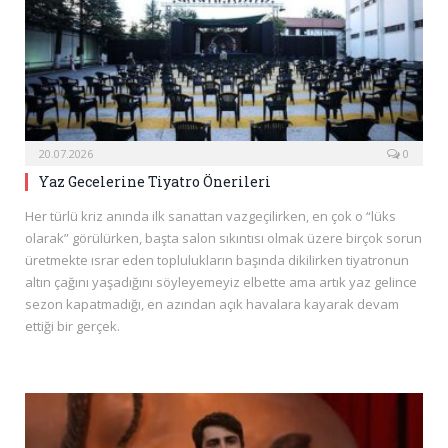
20.07.2026
0
Yaz Gecelerine Tiyatro Önerileri
Her türlü kriz anında ilk sanattan vazgeçilirken, en çok o “lüks
olarak” görülürken, başta salon sıkıntısı olmak üzere birçok sorun
üretmekte ısrar eden toplulukların başında dikilirken tiyatronun
altın çağını yaşadığını söyleyemeyiz elbette ama artık yaz gelince
sezon kapatmadığı, en azından açık havalara kayarak devam
ettiği bir gerçek.