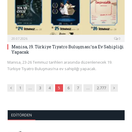
20.07.2026
0
Manisa, 19. Türkiye Tiyatro Buluşması’na Ev Sahipliği
Yapacak
Manisa, 23-26 Temmuz tarihleri arasında düzenlenecek 19.
Türkiye Tiyatro Buluşması’na ev sahipliği yapacak.
Önceki
Sonraki
1
…
3
4
5
6
7
…
2.777
EDITÖRDEN