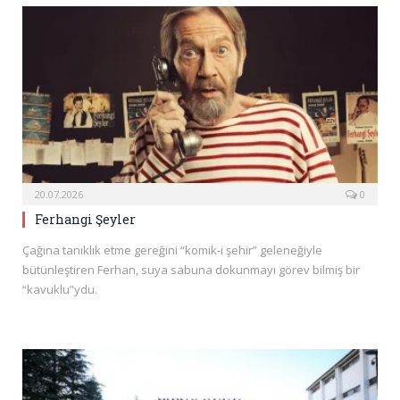
20.07.2026
0
Ferhangi Şeyler
Çağına tanıklık etme gereğini “komik-i şehir” geleneğiyle
bütünleştiren Ferhan, suya sabuna dokunmayı görev bilmiş bir
“kavuklu”ydu.