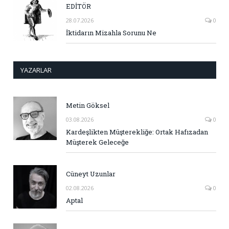
EDİTÖR
28.07.2026
0
İktidarın Mizahla Sorunu Ne
YAZARLAR
Metin Göksel
03.08.2026
0
Kardeşlikten Müşterekliğe: Ortak Hafızadan
Müşterek Geleceğe
Cüneyt Uzunlar
02.08.2026
0
Aptal