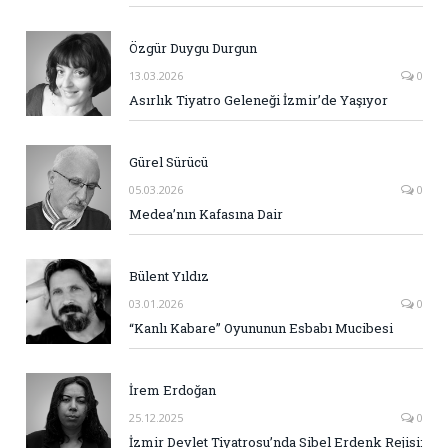
Özgür Duygu Durgun
13.03.2026
0
Asırlık Tiyatro Geleneği İzmir’de Yaşıyor
Gürel Sürücü
05.03.2026
0
Medea’nın Kafasına Dair
Bülent Yıldız
03.01.2026
0
“Kanlı Kabare” Oyununun Esbabı Mucibesi
İrem Erdoğan
25.12.2025
0
İzmir Devlet Tiyatrosu’nda Sibel Erdenk Rejisi: