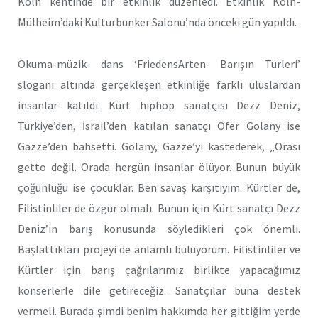
Köln kentinde bir etkinlik düzenledi. Etkinlik Köln-
Mülheim’daki Kulturbunker Salonu’nda önceki gün yapıldı.
Okuma-müzik- dans ‘FriedensArten- Barışın Türleri’
sloganı altında gerçekleşen etkinliğe farklı uluslardan
insanlar katıldı. Kürt hiphop sanatçısı Dezz Deniz,
Türkiye’den, İsrail’den katılan sanatçı Ofer Golany ise
Gazze’den bahsetti. Golany, Gazze’yi kastederek, „Orası
getto değil. Orada hergün insanlar ölüyor. Bunun büyük
çoğunluğu ise çocuklar. Ben savaş karşıtıyım. Kürtler de,
Filistinliler de özgür olmalı. Bunun için Kürt sanatçı Dezz
Deniz’in barış konusunda söyledikleri çok önemli.
Başlattıkları projeyi de anlamlı buluyorum. Filistinliler ve
Kürtler için barış çağrılarımız birlikte yapacağımız
konserlerle dile getireceğiz. Sanatçılar buna destek
vermeli. Burada şimdi benim hakkımda her gittiğim yerde