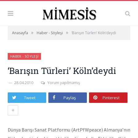
»
»
Anasayfa
Haber - Söyleşi
‘Barışın Türleri’ Köln’deydi
HABER - SÖYLEŞI
‘Barışın Türleri’ Köln’deydi
28.04.2010
Yorum yapılmamış
Tweet
Paylaş
Pinterest
+
Dünya Barışı Sanat Platformu (ArtPfWpeace) Almanya’nın