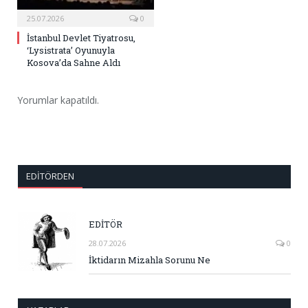
25.07.2026
0
İstanbul Devlet Tiyatrosu,
‘Lysistrata’ Oyunuyla
Kosova’da Sahne Aldı
Yorumlar kapatıldı.
EDITÖRDEN
EDİTÖR
28.07.2026
0
İktidarın Mizahla Sorunu Ne