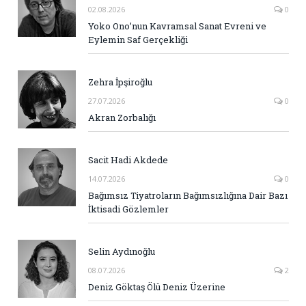
02.08.2026
0
Yoko Ono’nun Kavramsal Sanat Evreni ve
Eylemin Saf Gerçekliği
Zehra İpşiroğlu
27.07.2026
0
Akran Zorbalığı
Sacit Hadi Akdede
14.07.2026
0
Bağımsız Tiyatroların Bağımsızlığına Dair Bazı
İktisadi Gözlemler
Selin Aydınoğlu
08.07.2026
2
Deniz Göktaş Ölü Deniz Üzerine