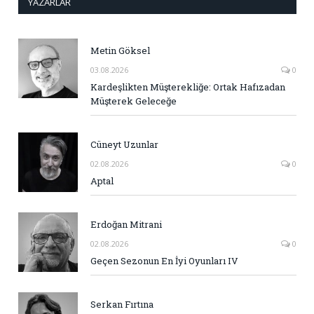
YAZARLAR
Metin Göksel
03.08.2026
0
Kardeşlikten Müşterekliğe: Ortak Hafızadan
Müşterek Geleceğe
Cüneyt Uzunlar
02.08.2026
0
Aptal
Erdoğan Mitrani
02.08.2026
0
Geçen Sezonun En İyi Oyunları IV
Serkan Fırtına