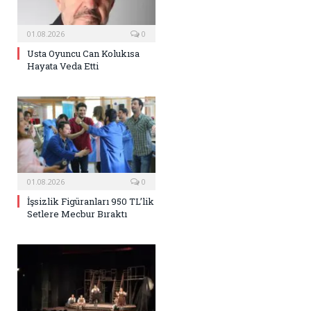
01.08.2026
0
Usta Oyuncu Can Kolukısa
Hayata Veda Etti
01.08.2026
0
İşsizlik Figüranları 950 TL’lik
Setlere Mecbur Bıraktı