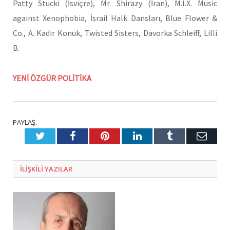
Patty Stucki (İsviçre), Mr. Shirazy (İran), M.I.X. Music
against Xenophobia, İsrail Halk Dansları, Blue Flower &
Co., A. Kadir Konuk, Twisted Sisters, Davorka Schleiff, Lilli
B.
YENİ ÖZGÜR POLİTİKA
PAYLAŞ.
Twitter
Facebook
Pinterest
LinkedIn
Tumblr
E-
Posta
ILIŞKILI
YAZILAR