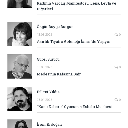
Kadının Varoluş Manifestosu: Lena, Leyla ve
Diğerleri
Özgür Duygu Durgun
13.03.2026
0
Asırlık Tiyatro Geleneği İzmir’de Yaşıyor
Gürel Sürücü
05.03.2026
0
Medea’nın Kafasına Dair
Bülent Yıldız
03.01.2026
0
“Kanlı Kabare” Oyununun Esbabı Mucibesi
İrem Erdoğan