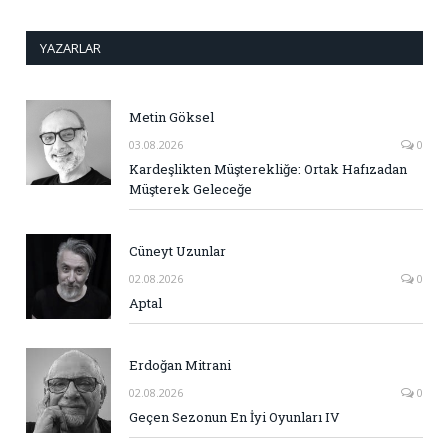
YAZARLAR
Metin Göksel
03.08.2026
0
Kardeşlikten Müşterekliğe: Ortak Hafızadan
Müşterek Geleceğe
Cüneyt Uzunlar
02.08.2026
0
Aptal
Erdoğan Mitrani
02.08.2026
0
Geçen Sezonun En İyi Oyunları IV