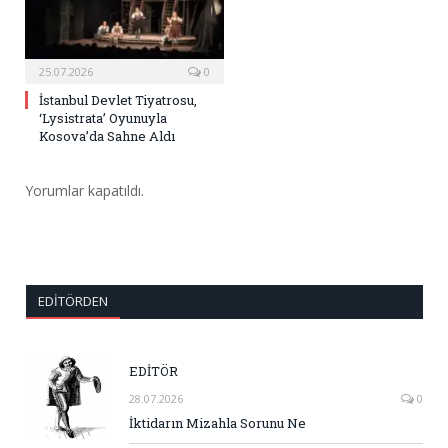
25.07.2026
0
İstanbul Devlet Tiyatrosu,
‘Lysistrata’ Oyunuyla
Kosova’da Sahne Aldı
Yorumlar kapatıldı.
EDITÖRDEN
EDİTÖR
28.07.2026
0
İktidarın Mizahla Sorunu Ne