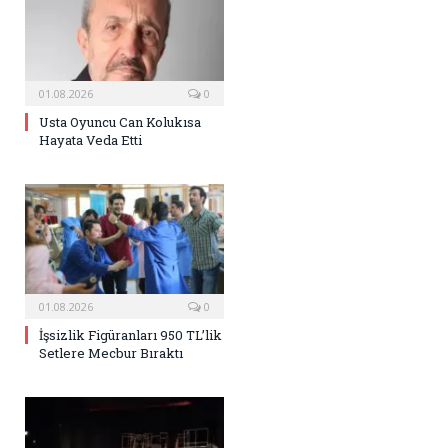
01.08.2026
0
Usta Oyuncu Can Kolukısa
Hayata Veda Etti
01.08.2026
0
İşsizlik Figüranları 950 TL’lik
Setlere Mecbur Bıraktı