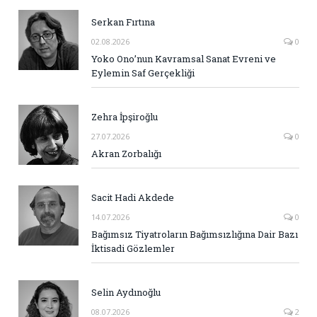
Serkan Fırtına
02.08.2026
0
Yoko Ono’nun Kavramsal Sanat Evreni ve
Eylemin Saf Gerçekliği
Zehra İpşiroğlu
27.07.2026
0
Akran Zorbalığı
Sacit Hadi Akdede
14.07.2026
0
Bağımsız Tiyatroların Bağımsızlığına Dair Bazı
İktisadi Gözlemler
Selin Aydınoğlu
08.07.2026
2