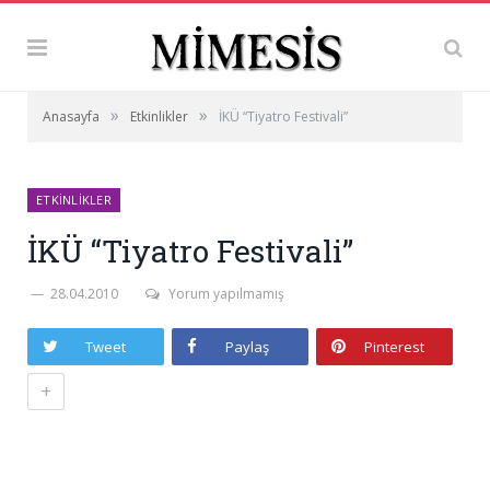
»
»
Anasayfa
Etkinlikler
İKÜ “Tiyatro Festivali”
ETKINLIKLER
İKÜ “Tiyatro Festivali”
28.04.2010
Yorum yapılmamış
Tweet
Paylaş
Pinterest
+