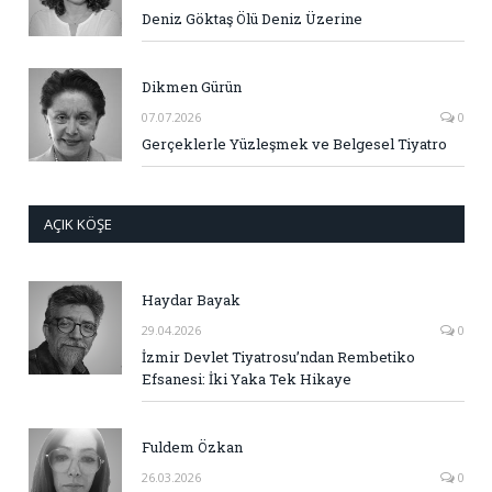
Deniz Göktaş Ölü Deniz Üzerine
Dikmen Gürün
07.07.2026
0
Gerçeklerle Yüzleşmek ve Belgesel Tiyatro
AÇIK KÖŞE
Haydar Bayak
29.04.2026
0
İzmir Devlet Tiyatrosu’ndan Rembetiko
Efsanesi: İki Yaka Tek Hikaye
Fuldem Özkan
26.03.2026
0