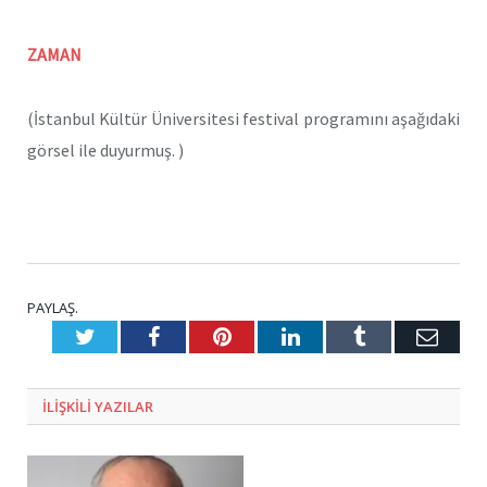
ZAMAN
(İstanbul Kültür Üniversitesi festival programını aşağıdaki
görsel ile duyurmuş. )
PAYLAŞ.
Twitter
Facebook
Pinterest
LinkedIn
Tumblr
E-
Posta
ILIŞKILI
YAZILAR