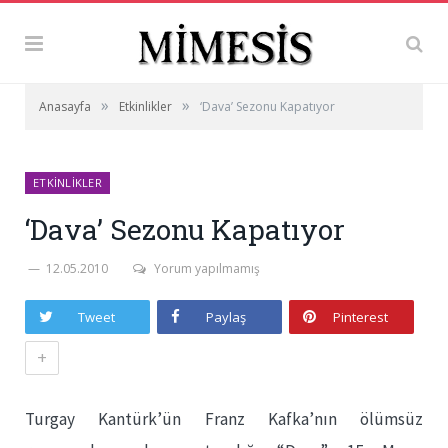
»
»
Anasayfa
Etkinlikler
‘Dava’ Sezonu Kapatıyor
ETKINLIKLER
‘Dava’ Sezonu Kapatıyor
12.05.2010
Yorum yapılmamış
Tweet
Paylaş
Pinterest
+
Turgay Kantürk’ün Franz Kafka’nın ölümsüz