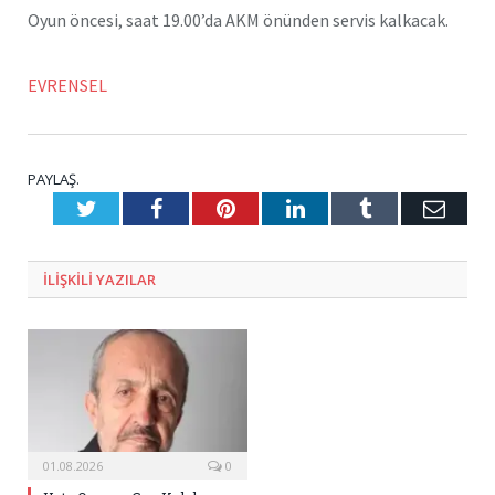
Oyun öncesi, saat 19.00’da AKM önünden servis kalkacak.
EVRENSEL
PAYLAŞ.
Twitter
Facebook
Pinterest
LinkedIn
Tumblr
E-
Posta
ILIŞKILI
YAZILAR
01.08.2026
0