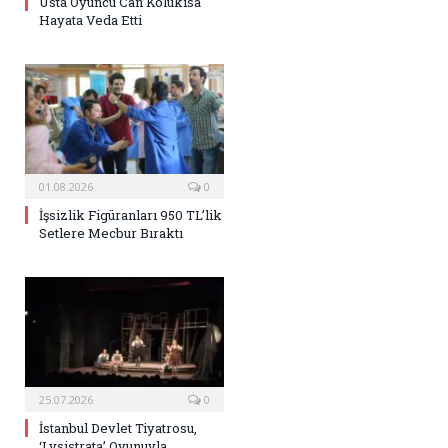
Usta Oyuncu Can Kolukısa
Hayata Veda Etti
01.08.2026
0
İşsizlik Figüranları 950 TL’lik
Setlere Mecbur Bıraktı
25.07.2026
0
İstanbul Devlet Tiyatrosu,
‘Lysistrata’ Oyunuyla