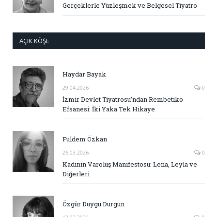
Gerçeklerle Yüzleşmek ve Belgesel Tiyatro
AÇIK KÖŞE
Haydar Bayak
29.04.2026
0
İzmir Devlet Tiyatrosu’ndan Rembetiko
Efsanesi: İki Yaka Tek Hikaye
Fuldem Özkan
26.03.2026
0
Kadının Varoluş Manifestosu: Lena, Leyla ve
Diğerleri
Özgür Duygu Durgun