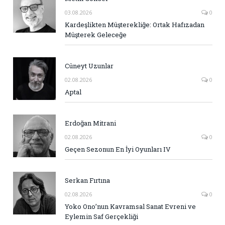
03.08.2026
0
Kardeşlikten Müşterekliğe: Ortak Hafızadan
Müşterek Geleceğe
Cüneyt Uzunlar
02.08.2026
0
Aptal
Erdoğan Mitrani
02.08.2026
0
Geçen Sezonun En İyi Oyunları IV
Serkan Fırtına
02.08.2026
0
Yoko Ono’nun Kavramsal Sanat Evreni ve
Eylemin Saf Gerçekliği