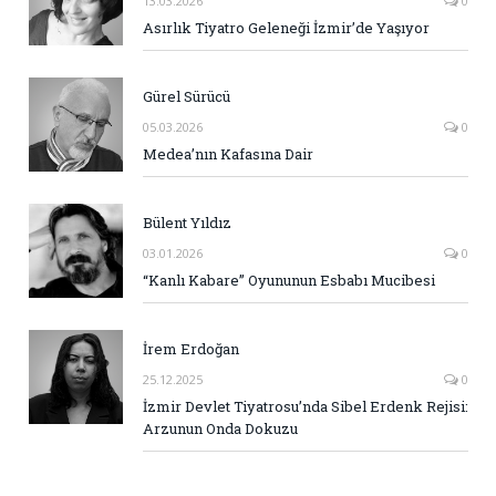
13.03.2026
0
Asırlık Tiyatro Geleneği İzmir’de Yaşıyor
Gürel Sürücü
05.03.2026
0
Medea’nın Kafasına Dair
Bülent Yıldız
03.01.2026
0
“Kanlı Kabare” Oyununun Esbabı Mucibesi
İrem Erdoğan
25.12.2025
0
İzmir Devlet Tiyatrosu’nda Sibel Erdenk Rejisi:
Arzunun Onda Dokuzu