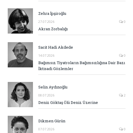
Zehra İpşiroğlu
27.07.2026
0
Akran Zorbalığı
Sacit Hadi Akdede
14.07.2026
0
Bağımsız Tiyatroların Bağımsızlığına Dair Bazı
İktisadi Gözlemler
Selin Aydınoğlu
08.07.2026
2
Deniz Göktaş Ölü Deniz Üzerine
Dikmen Gürün
07.07.2026
0