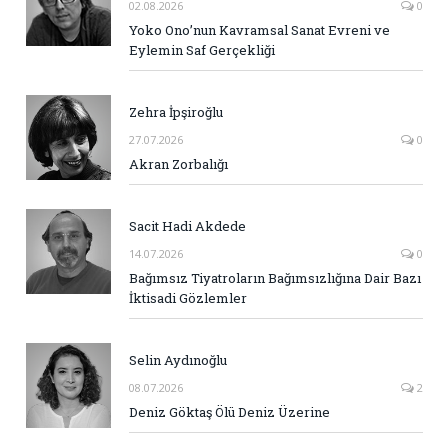
02.08.2026
0
Yoko Ono’nun Kavramsal Sanat Evreni ve
Eylemin Saf Gerçekliği
Zehra İpşiroğlu
27.07.2026
0
Akran Zorbalığı
Sacit Hadi Akdede
14.07.2026
0
Bağımsız Tiyatroların Bağımsızlığına Dair Bazı
İktisadi Gözlemler
Selin Aydınoğlu
08.07.2026
2
Deniz Göktaş Ölü Deniz Üzerine