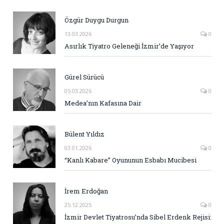
Özgür Duygu Durgun
13.03.2026
0
Asırlık Tiyatro Geleneği İzmir’de Yaşıyor
Gürel Sürücü
05.03.2026
0
Medea’nın Kafasına Dair
Bülent Yıldız
03.01.2026
0
“Kanlı Kabare” Oyununun Esbabı Mucibesi
İrem Erdoğan
25.12.2025
0
İzmir Devlet Tiyatrosu’nda Sibel Erdenk Rejisi: