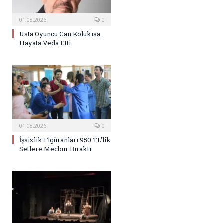
01.08.2026
0
Usta Oyuncu Can Kolukısa
Hayata Veda Etti
01.08.2026
0
İşsizlik Figüranları 950 TL’lik
Setlere Mecbur Bıraktı