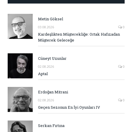
Metin Göksel
03.08.2026
0
Kardeşlikten Müşterekliğe: Ortak Hafızadan
Müşterek Geleceğe
Cüneyt Uzunlar
02.08.2026
0
Aptal
Erdoğan Mitrani
02.08.2026
0
Geçen Sezonun En İyi Oyunları IV
Serkan Fırtına