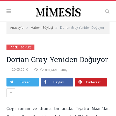
»
»
Anasayfa
Haber - Söyleşi
Dorian Gray Yeniden Doğuyor
HABER - SÖYLEŞI
Dorian Gray Yeniden Doğuyor
20.05.2010
Yorum yapılmamış
Tweet
Paylaş
Pinterest
+
Çizgi roman ve drama bir arada. Tiyatro Maan’dan