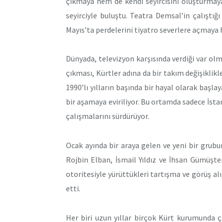
çıkmaya hem de kendi seyircisini oluşturmaya
seyirciyle buluştu. Teatra Demsal’in çalıştığ
Mayıs’ta perdelerini tiyatro severlere açmaya 
Dünyada, televizyon karşısında verdiği var olm
çıkması, Kürtler adına da bir takım değişiklikl
1990’lı yılların başında bir hayal olarak başl
bir aşamaya eviriliyor. Bu ortamda sadece İstan
çalışmalarını sürdürüyor.
Ocak ayında bir araya gelen ve yeni bir grub
Rojbin Elban, İsmail Yıldız ve İhsan Gümüşte
otoritesiyle yürüttükleri tartışma ve görüş al
etti.
Her biri uzun yıllar birçok Kürt kurumunda çal