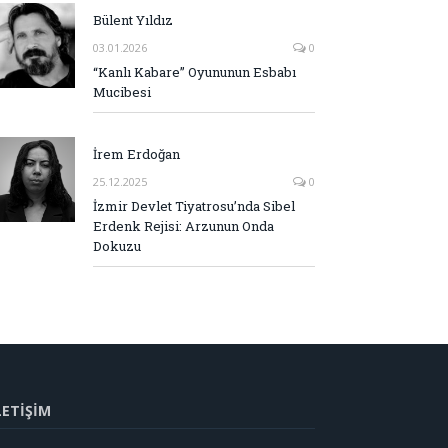
Bülent Yıldız
03.01.2026
0
“Kanlı Kabare” Oyununun Esbabı
Mucibesi
İrem Erdoğan
25.12.2025
0
İzmir Devlet Tiyatrosu’nda Sibel
Erdenk Rejisi: Arzunun Onda
Dokuzu
LETİŞİM