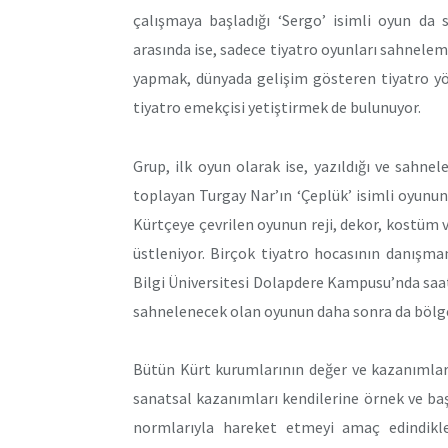
çalışmaya başladığı ‘Sergo’ isimli oyun da
arasında ise, sadece tiyatro oyunları sahnelem
yapmak, dünyada gelişim gösteren tiyatro yö
tiyatro emekçisi yetiştirmek de bulunuyor.
Grup, ilk oyun olarak ise, yazıldığı ve sahnel
toplayan Turgay Nar’ın ‘Çeplük’ isimli oyununu
Kürtçeye çevrilen oyunun reji, dekor, kostüm v
üstleniyor. Birçok tiyatro hocasının danışma
Bilgi Üniversitesi Dolapdere Kampusu’nda saat
sahnelenecek olan oyunun daha sonra da bölge
Bütün Kürt kurumlarının değer ve kazanımları
sanatsal kazanımları kendilerine örnek ve baş
normlarıyla hareket etmeyi amaç edindikler