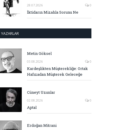
28.07.2026
0
İktidarın Mizahla Sorunu Ne
YAZARLAR
Metin Göksel
03.08.2026
0
Kardeşlikten Müşterekliğe: Ortak
Hafızadan Müşterek Geleceğe
Cüneyt Uzunlar
02.08.2026
0
Aptal
Erdoğan Mitrani