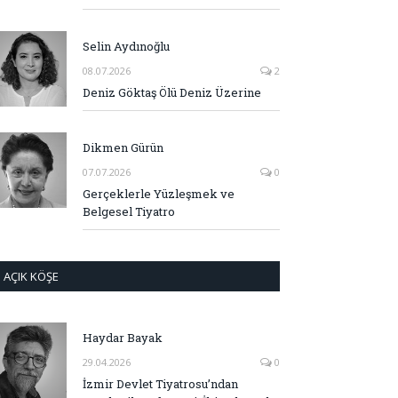
Selin Aydınoğlu
08.07.2026
2
Deniz Göktaş Ölü Deniz Üzerine
Dikmen Gürün
07.07.2026
0
Gerçeklerle Yüzleşmek ve
Belgesel Tiyatro
AÇIK KÖŞE
Haydar Bayak
29.04.2026
0
İzmir Devlet Tiyatrosu’ndan