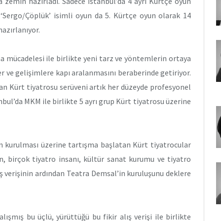
 zemin hazırladı. Sadece İstanbul’da 4 ayrı Kürtçe oyun
ı ‘Sergo/Çöplük’ isimli oyun da 5. Kürtçe oyun olarak 14
hazırlanıyor.
a mücadelesi ile birlikte yeni tarz ve yöntemlerin ortaya
er ve gelişimlere kapı aralanmasını beraberinde getiriyor.
ayan Kürt tiyatrosu serüveni artık her düzeyde profesyonel
bul’da MKM ile birlikte 5 ayrı grup Kürt tiyatrosu üzerine
un kurulması üzerine tartışma başlatan Kürt tiyatrocular
n, birçok tiyatro insanı, kültür sanat kurumu ve tiyatro
ış verişinin ardından Teatra Demsal’in kuruluşunu deklere
ışmış bu üçlü, yürüttüğü bu fikir alış verişi ile birlikte