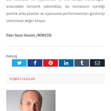
arasındaki tematik yakınlıklar, bu temaların içerdiği
politik arka planlar ve oyunculuk performansları gösteriyi
izlenmeye değer kılıyor.
İlker Yasin Keskin /MİMESİS
PAYLAŞ.
Twitter
Facebook
Pinterest
LinkedIn
Tumblr
E-
Posta
ILIŞKILI
YAZILAR