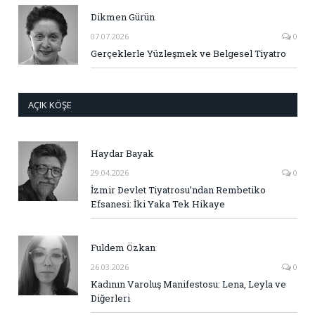
Dikmen Gürün
07.07.2026
0
Gerçeklerle Yüzleşmek ve Belgesel Tiyatro
AÇIK KÖŞE
Haydar Bayak
29.04.2026
0
İzmir Devlet Tiyatrosu’ndan Rembetiko
Efsanesi: İki Yaka Tek Hikaye
Fuldem Özkan
26.03.2026
0
Kadının Varoluş Manifestosu: Lena, Leyla ve
Diğerleri