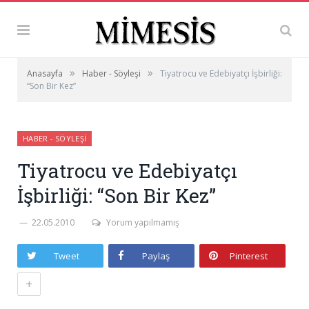
»
»
Anasayfa
Haber - Söyleşi
Tiyatrocu ve Edebiyatçı İşbirliği:
“Son Bir Kez”
HABER - SÖYLEŞI
Tiyatrocu ve Edebiyatçı
İşbirliği: “Son Bir Kez”
22.05.2010
Yorum yapılmamış
Tweet
Paylaş
Pinterest
+