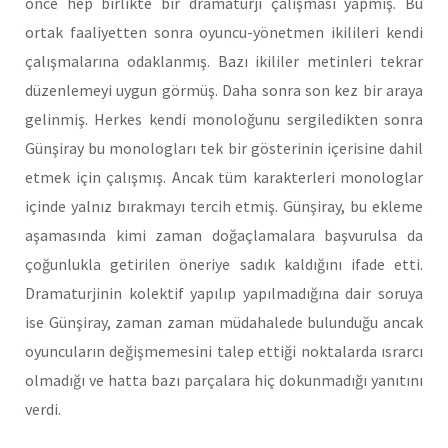
önce hep birlikte bir dramaturji çalışması yapmış. Bu
ortak faaliyetten sonra oyuncu-yönetmen ikilileri kendi
çalışmalarına odaklanmış. Bazı ikililer metinleri tekrar
düzenlemeyi uygun görmüş. Daha sonra son kez bir araya
gelinmiş. Herkes kendi monoloğunu sergiledikten sonra
Günşiray bu monologları tek bir gösterinin içerisine dahil
etmek için çalışmış. Ancak tüm karakterleri monologlar
içinde yalnız bırakmayı tercih etmiş. Günşiray, bu ekleme
aşamasında kimi zaman doğaçlamalara başvurulsa da
çoğunlukla getirilen öneriye sadık kaldığını ifade etti.
Dramaturjinin kolektif yapılıp yapılmadığına dair soruya
ise Günşiray, zaman zaman müdahalede bulunduğu ancak
oyuncuların değişmemesini talep ettiği noktalarda ısrarcı
olmadığı ve hatta bazı parçalara hiç dokunmadığı yanıtını
verdi.