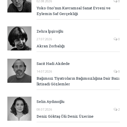
02.08.2026
0
Yoko Ono’nun Kavramsal Sanat Evreni ve
Eylemin Saf Gerçekliği
Zehra İpşiroğlu
27.07.2026
0
Akran Zorbalığı
Sacit Hadi Akdede
14.07.2026
0
Bağımsız Tiyatroların Bağımsızlığına Dair Bazı
İktisadi Gözlemler
Selin Aydınoğlu
08.07.2026
2
Deniz Göktaş Ölü Deniz Üzerine