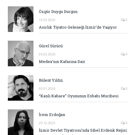
Özgür Duygu Durgun
13.03.2026
0
Asırlık Tiyatro Geleneği İzmir’de Yaşıyor
Gürel Sürücü
05.03.2026
0
Medea’nın Kafasına Dair
Bülent Yıldız
03.01.2026
0
“Kanlı Kabare” Oyununun Esbabı Mucibesi
İrem Erdoğan
25.12.2025
0
İzmir Devlet Tiyatrosu’nda Sibel Erdenk Rejisi: