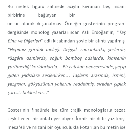
Bu melek figürü sahnede acıyla kıvranan beş insanı
birbirine bağlayan
bir
unsur olarak düşünülmüş. Örneğin gösterinin program
dergisinde monolog yazarlarından Aslı Erdoğan’ın, “
Taş
Bina ve Diğerleri
” adlı kitabından şöyle bir alıntı yapılmış:
“Hepimiz gördük meleği. Değişik zamanlarda, yerlerde,
rüzgârlı damlarda, soğuk bomboş odalarda, kimsenin
yürümediği koridorlarda… Bir çatı katı penceresinde, geçip
giden yıldızlara seslenirken… Taşların arasında, ismini,
yazgısını, gökyüzünün yollarını reddetmiş, sıradan çıplak
çaresiz beklerken…”
Gösterinin finalinde ise tüm trajik monologlarla tezat
teşkil eden bir anlatı yer alıyor. İronik bir dille yazılmış;
mesafeli ve mizahi bir oyunculukla kotarılan bu metin ise