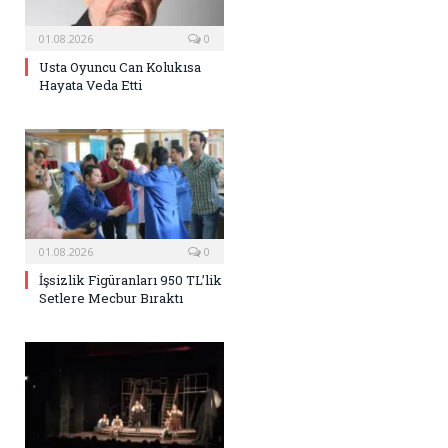
01.08.2026
0
Usta Oyuncu Can Kolukısa
Hayata Veda Etti
01.08.2026
0
İşsizlik Figüranları 950 TL’lik
Setlere Mecbur Bıraktı