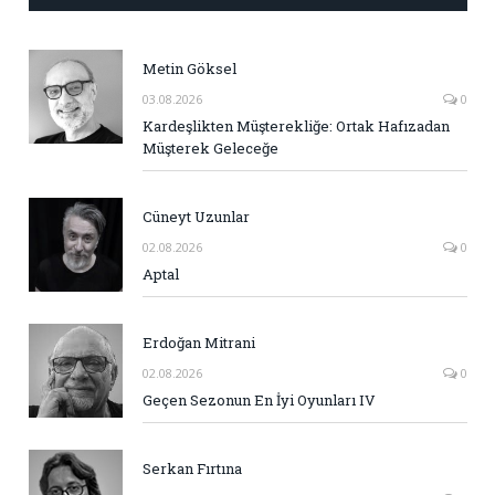
Metin Göksel
03.08.2026
0
Kardeşlikten Müşterekliğe: Ortak Hafızadan
Müşterek Geleceğe
Cüneyt Uzunlar
02.08.2026
0
Aptal
Erdoğan Mitrani
02.08.2026
0
Geçen Sezonun En İyi Oyunları IV
Serkan Fırtına