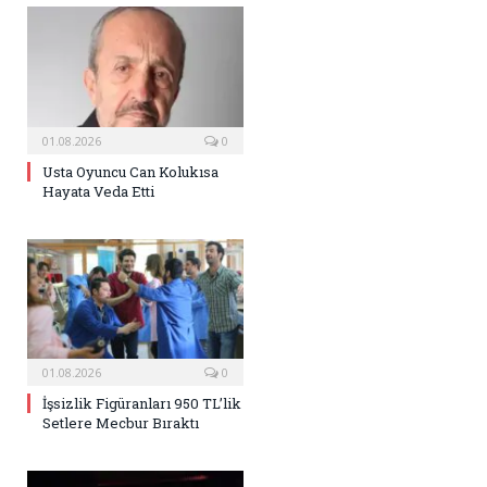
01.08.2026
0
Usta Oyuncu Can Kolukısa
Hayata Veda Etti
01.08.2026
0
İşsizlik Figüranları 950 TL’lik
Setlere Mecbur Bıraktı