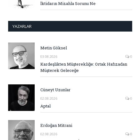
İktidarın Mizahla Sorunu Ne
YAZARLAR
Metin Göksel
03.08.2026
0
Kardeşlikten Müşterekliğe: Ortak Hafızadan
Müşterek Geleceğe
Cüneyt Uzunlar
02.08.2026
0
Aptal
Erdoğan Mitrani
02.08.2026
0