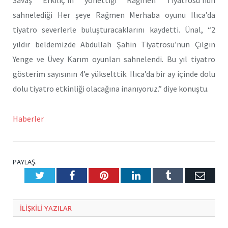
sahnelediği Her şeye Rağmen Merhaba oyunu Ilıca’da
tiyatro severlerle buluşturacaklarını kaydetti. Ünal, “2
yıldır beldemizde Abdullah Şahin Tiyatrosu’nun Çılgın
Yenge ve Üvey Karım oyunları sahnelendi. Bu yıl tiyatro
gösterim sayısının 4’e yükselttik. Ilıca’da bir ay içinde dolu
dolu tiyatro etkinliği olacağına inanıyoruz.” diye konuştu.
Haberler
PAYLAŞ.
Twitter
Facebook
Pinterest
LinkedIn
Tumblr
E-
Posta
ILIŞKILI
YAZILAR