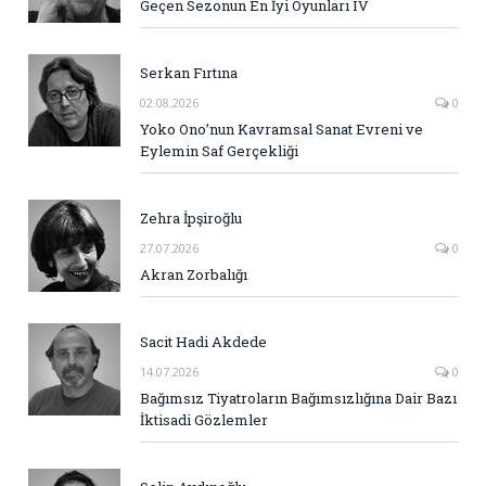
Geçen Sezonun En İyi Oyunları IV
Serkan Fırtına
02.08.2026
0
Yoko Ono’nun Kavramsal Sanat Evreni ve
Eylemin Saf Gerçekliği
Zehra İpşiroğlu
27.07.2026
0
Akran Zorbalığı
Sacit Hadi Akdede
14.07.2026
0
Bağımsız Tiyatroların Bağımsızlığına Dair Bazı
İktisadi Gözlemler