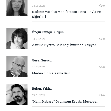
26.03.2026
0
Kadının Varoluş Manifestosu: Lena, Leyla ve
Diğerleri
Özgür Duygu Durgun
13.03.2026
0
Asırlık Tiyatro Geleneği İzmir’de Yaşıyor
Gürel Sürücü
05.03.2026
0
Medea’nın Kafasına Dair
Bülent Yıldız
03.01.2026
0
“Kanlı Kabare” Oyununun Esbabı Mucibesi