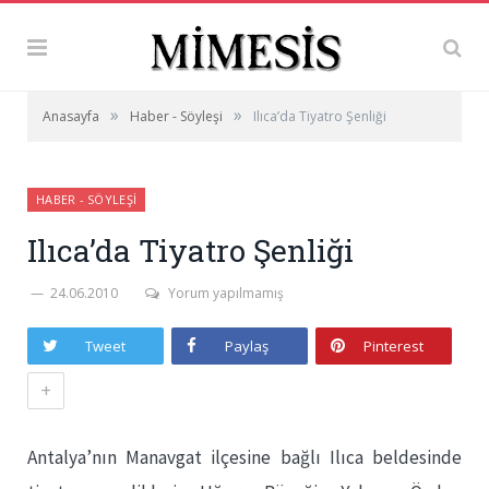
»
»
Anasayfa
Haber - Söyleşi
Ilıca’da Tiyatro Şenliği
HABER - SÖYLEŞI
Ilıca’da Tiyatro Şenliği
24.06.2010
Yorum yapılmamış
Tweet
Paylaş
Pinterest
+
Antalya’nın Manavgat ilçesine bağlı Ilıca beldesinde