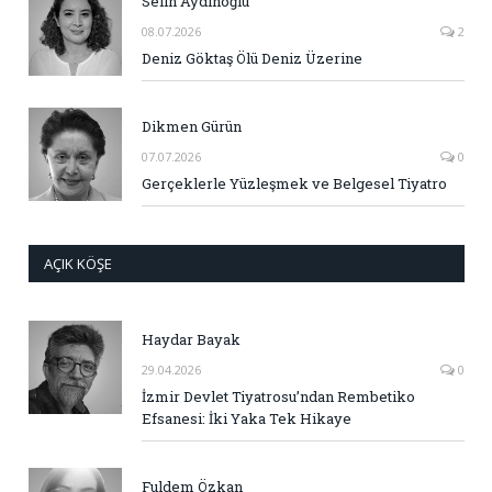
Selin Aydınoğlu
08.07.2026
2
Deniz Göktaş Ölü Deniz Üzerine
Dikmen Gürün
07.07.2026
0
Gerçeklerle Yüzleşmek ve Belgesel Tiyatro
AÇIK KÖŞE
Haydar Bayak
29.04.2026
0
İzmir Devlet Tiyatrosu’ndan Rembetiko
Efsanesi: İki Yaka Tek Hikaye
Fuldem Özkan