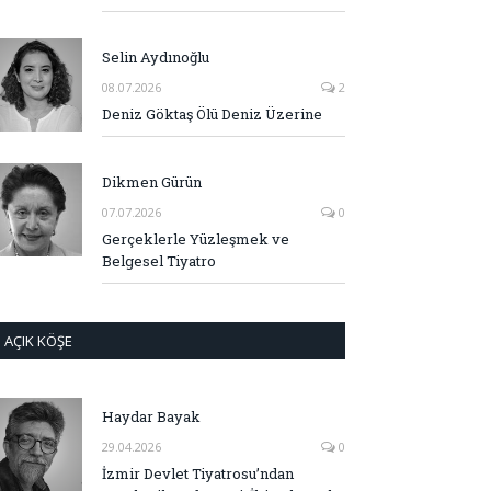
Selin Aydınoğlu
08.07.2026
2
Deniz Göktaş Ölü Deniz Üzerine
Dikmen Gürün
07.07.2026
0
Gerçeklerle Yüzleşmek ve
Belgesel Tiyatro
AÇIK KÖŞE
Haydar Bayak
29.04.2026
0
İzmir Devlet Tiyatrosu’ndan