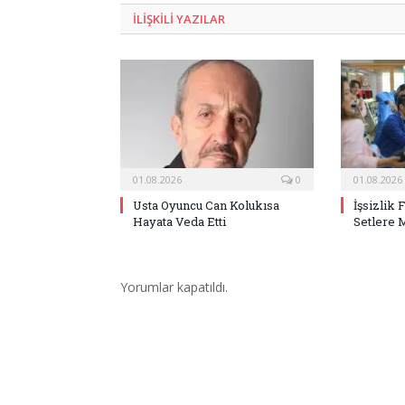
ILIŞKILI
YAZILAR
01.08.2026
0
01.08.2026
Usta Oyuncu Can Kolukısa
İşsizlik 
Hayata Veda Etti
Setlere 
Yorumlar kapatıldı.