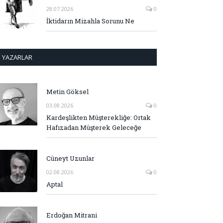
28.07.2026
0
İktidarın Mizahla Sorunu Ne
YAZARLAR
Metin Göksel
03.08.2026
0
Kardeşlikten Müşterekliğe: Ortak
Hafızadan Müşterek Geleceğe
Cüneyt Uzunlar
02.08.2026
0
Aptal
Erdoğan Mitrani