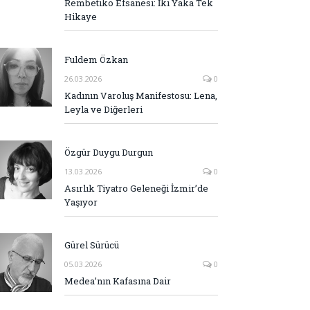
Rembetiko Efsanesi: İki Yaka Tek
Hikaye
Fuldem Özkan
26.03.2026
0
Kadının Varoluş Manifestosu: Lena,
Leyla ve Diğerleri
Özgür Duygu Durgun
13.03.2026
0
Asırlık Tiyatro Geleneği İzmir’de
Yaşıyor
Gürel Sürücü
05.03.2026
0
Medea’nın Kafasına Dair