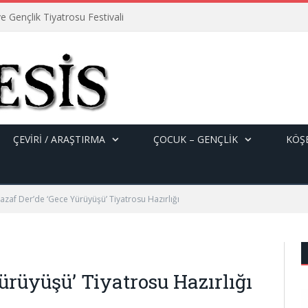
e Gençlik Tiyatrosu Festivali
ÇEVİRİ / ARAŞTIRMA
ÇOCUK – GENÇLIK
KÖŞE
azaf Der’de ‘Gece Yürüyüşü’ Tiyatrosu Hazırlığı
ürüyüşü’ Tiyatrosu Hazırlığı