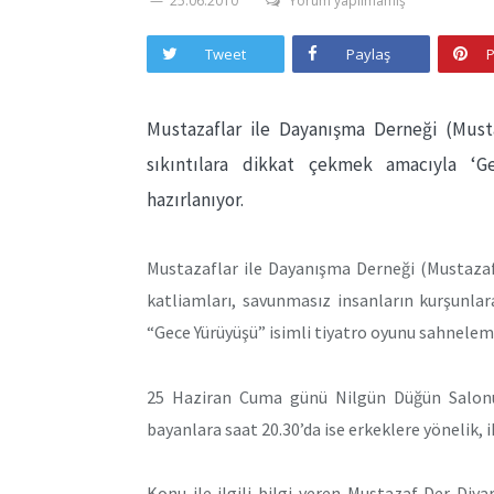
25.06.2010
Yorum yapılmamış
Tweet
Paylaş
P
Mustazaflar ile Dayanışma Derneği (Musta
sıkıntılara dikkat çekmek amacıyla ‘G
hazırlanıyor.
Mustazaflar ile Dayanışma Derneği (Mustazaf
katliamları, savunmasız insanların kurşunlara
“Gece Yürüyüşü” isimli tiyatro oyunu sahnelem
25 Haziran Cuma günü Nilgün Düğün Salonu
bayanlara saat 20.30’da ise erkeklere yönelik, 
Konu ile ilgili bilgi veren Mustazaf Der Di