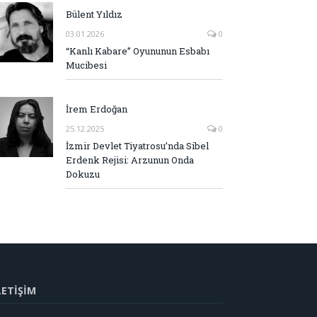
Bülent Yıldız
03.01.2026
0
“Kanlı Kabare” Oyununun Esbabı
Mucibesi
İrem Erdoğan
25.12.2025
0
İzmir Devlet Tiyatrosu’nda Sibel
Erdenk Rejisi: Arzunun Onda
Dokuzu
LETİŞİM