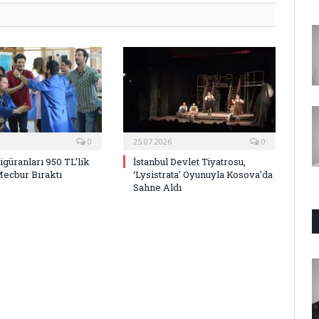
0
25.07.2026
0
Figüranları 950 TL’lik
İstanbul Devlet Tiyatrosu,
Mecbur Bıraktı
‘Lysistrata’ Oyunuyla Kosova’da
Sahne Aldı