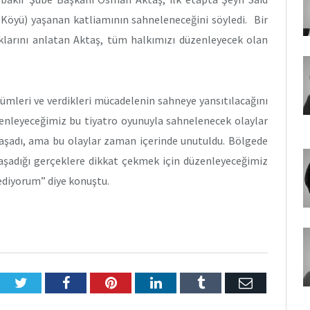
ç Köyü) yaşanan katliamının sahneleneceğini söyledi. Bir
ıklarını anlatan Aktaş, tüm halkımızı düzenleyecek olan
lümleri ve verdikleri mücadelenin sahneye yansıtılacağını
zenleyeceğimiz bu tiyatro oyunuyla sahnelenecek olaylar
 yaşadı, ama bu olaylar zaman içerinde unutuldu. Bölgede
yaşadığı gerçeklere dikkat çekmek için düzenleyeceğimiz
ediyorum” diye konuştu.
Twitter
Facebook
Pinterest
LinkedIn
Tumblr
E-
Posta