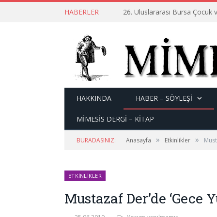
HABERLER
26. Uluslararası Bursa Çocuk v
HAKKINDA
HABER – SÖYLEŞI
MİMESİS DERGİ – KİTAP
»
»
BURADASINIZ:
Anasayfa
Etkinlikler
Must
ETKINLIKLER
Mustazaf Der’de ‘Gece Y