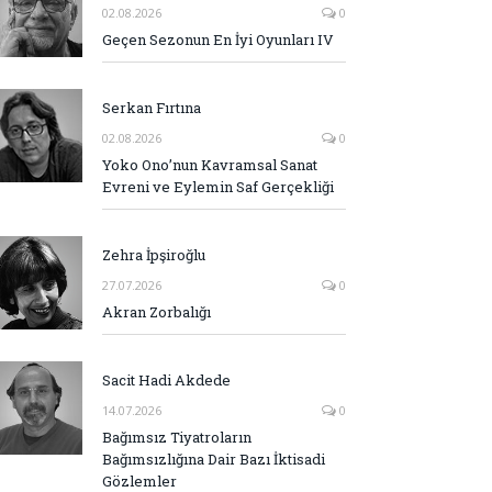
02.08.2026
0
Geçen Sezonun En İyi Oyunları IV
Serkan Fırtına
02.08.2026
0
Yoko Ono’nun Kavramsal Sanat
Evreni ve Eylemin Saf Gerçekliği
Zehra İpşiroğlu
27.07.2026
0
Akran Zorbalığı
Sacit Hadi Akdede
14.07.2026
0
Bağımsız Tiyatroların
Bağımsızlığına Dair Bazı İktisadi
Gözlemler