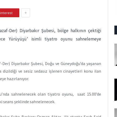
+
interest
zaf-Der) Diyarbakır Şubesi, bölge halkının çektiği
ece Yürüyüşü’ isimli tiyatro oyunu sahnelemeye
-Der) Diyarbakır Şubesi, Doğu ve Güneydoğu’da yaşanan
 dizildiği ve sesiz sedasız işlenen cinayetleri konu ilan
eye hazırlanıyor.
’nda sahnelenecek olan tiyatro oyunu, saat 15.00’de
iki seans şeklinde sahnelenecek.
yarbakır Şube Başkanı Osman Aktaş, ilk etapta Şeyh Said