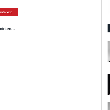
+
interest
vinirken…