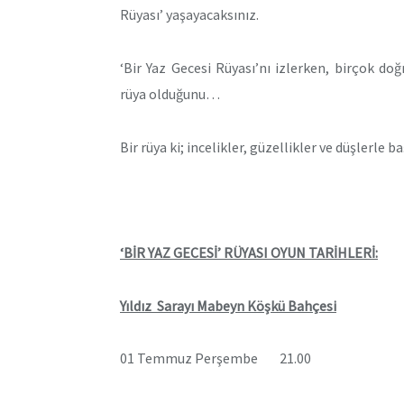
Rüyası’ yaşayacaksınız.
‘Bir Yaz Gecesi Rüyası’nı izlerken, birçok doğ
rüya olduğunu…
Bir rüya ki; incelikler, güzellikler ve düşlerle 
‘BİR YAZ GECESİ’ RÜYASI OYUN TARİHLERİ:
Yıldız Sarayı Mabeyn Köşkü Bahçesi
01 Temmuz Perşembe 21.00