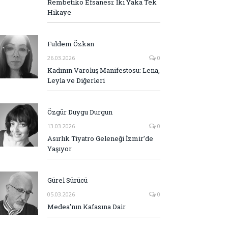
Rembetiko Efsanesi: İki Yaka Tek
Hikaye
Fuldem Özkan
26.03.2026
0
Kadının Varoluş Manifestosu: Lena,
Leyla ve Diğerleri
Özgür Duygu Durgun
13.03.2026
0
Asırlık Tiyatro Geleneği İzmir’de
Yaşıyor
Gürel Sürücü
05.03.2026
0
Medea’nın Kafasına Dair