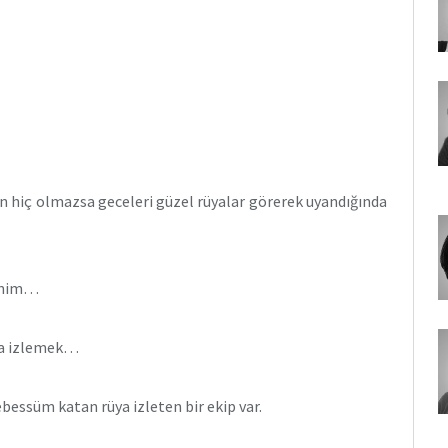
en hiç olmazsa geceleri güzel rüyalar görerek uyandığında
ennim…
üya izlemek…
bessüm katan rüya izleten bir ekip var.