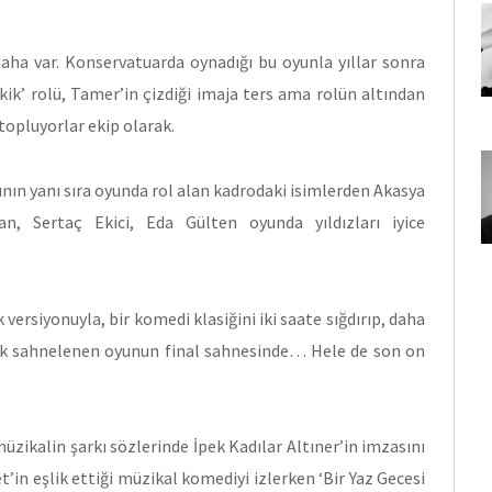
daha var. Konservatuarda oynadığı bu oyunla yıllar sonra
k’ rolü, Tamer’in çizdiği imaja ters ama rolün altından
topluyorlar ekip olarak.
nın yanı sıra oyunda rol alan kadrodaki isimlerden Akasya
n, Sertaç Ekici, Eda Gülten oyunda yıldızları iyice
versiyonuyla, bir komedi klasiğini iki saate sığdırıp, daha
rak sahnelenen oyunun final sahnesinde… Hele de son on
üzikalin şarkı sözlerinde İpek Kadılar Altıner’in imzasını
’in eşlik ettiği müzikal komediyi izlerken ‘Bir Yaz Gecesi