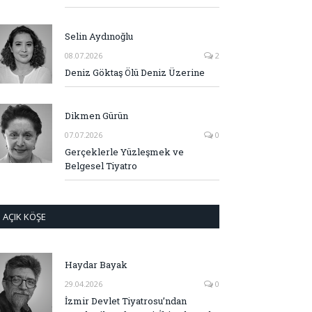
Selin Aydınoğlu
08.07.2026
2
Deniz Göktaş Ölü Deniz Üzerine
Dikmen Gürün
07.07.2026
0
Gerçeklerle Yüzleşmek ve
Belgesel Tiyatro
AÇIK KÖŞE
Haydar Bayak
29.04.2026
0
İzmir Devlet Tiyatrosu’ndan