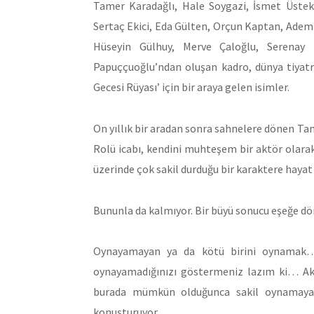
Tamer Karadağlı, Hale Soygazi, İsmet Üstek
Sertaç Ekici, Eda Gülten, Orçun Kaptan, Adem
Hüseyin Gülhuy, Merve Çaloğlu, Serenay
Papuççuoğlu’ndan oluşan kadro, dünya tiyatr
Gecesi Rüyası’ için bir araya gelen isimler.
On yıllık bir aradan sonra sahnelere dönen Tam
Rolü icabı, kendini muhteşem bir aktör olara
üzerinde çok sakil durduğu bir karaktere hayat 
Bununla da kalmıyor. Bir büyü sonucu eşeğe dö
Oynayamayan ya da kötü birini oynamak…
oynayamadığınızı göstermeniz lazım ki… Aktö
burada mümkün olduğunca sakil oynamaya ça
konuşturuyor.