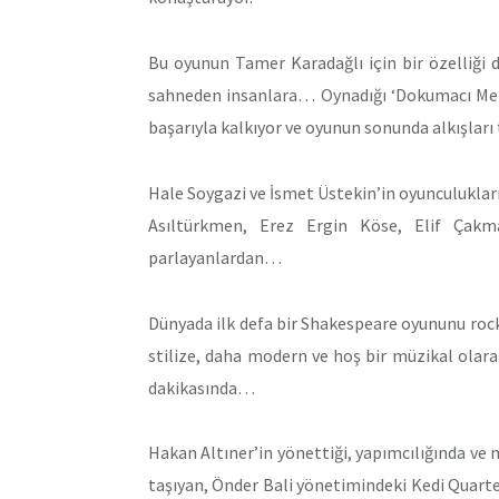
Bu oyunun Tamer Karadağlı için bir özelliği 
sahneden insanlara… Oynadığı ‘Dokumacı Meki
başarıyla kalkıyor ve oyunun sonunda alkışları 
Hale Soygazi ve İsmet Üstekin’in oyunculukları
Asıltürkmen, Erez Ergin Köse, Elif Çakma
parlayanlardan…
Dünyada
ilk defa bir Shakespeare oyununu rock 
stilize, daha modern ve hoş bir müzikal ola
dakikasında…
Hakan Altıner’in yönettiği, yapımcılığında ve m
taşıyan, Önder Bali yönetimindeki Kedi Quartet