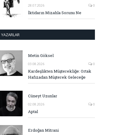
28.07.2026
0
İktidarın Mizahla Sorunu Ne
YAZARLAR
Metin Göksel
03.08.2026
0
Kardeşlikten Müşterekliğe: Ortak
Hafızadan Müşterek Geleceğe
Cüneyt Uzunlar
02.08.2026
0
Aptal
Erdoğan Mitrani