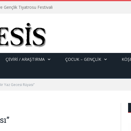
e Gençlik Tiyatrosu Festivali
ÇEVİRİ / ARAŞTIRMA
ÇOCUK – GENÇLIK
KÖŞE
Bir Yaz Gecesi Rüyası”
sı”