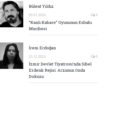
Bülent Yıldız
03.01.2026
0
“Kanlı Kabare” Oyununun Esbabı
Mucibesi
İrem Erdoğan
25.12.2025
0
İzmir Devlet Tiyatrosu’nda Sibel
Erdenk Rejisi: Arzunun Onda
Dokuzu