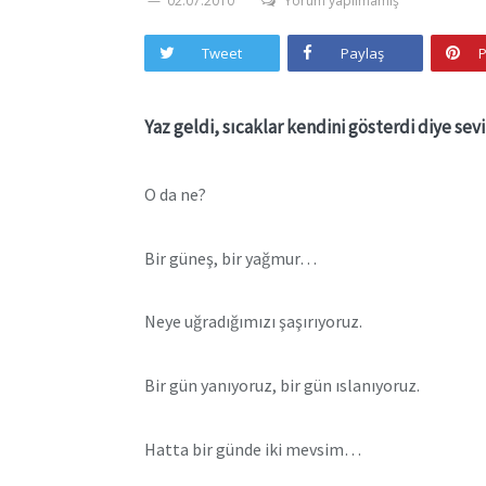
02.07.2010
Yorum yapılmamış
Tweet
Paylaş
P
Yaz geldi, sıcaklar kendini gösterdi diye se
O da ne?
Bir güneş, bir yağmur…
Neye uğradığımızı şaşırıyoruz.
Bir gün yanıyoruz, bir gün ıslanıyoruz.
Hatta bir günde iki mevsim…