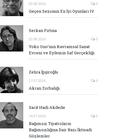
02.08.2026
0
Geçen Sezonun En İyi Oyunları IV
Serkan Fırtına
02.08.2026
0
Yoko Ono’nun Kavramsal Sanat
Evreni ve Eylemin Saf Gerçekliği
Zehra İpşiroğlu
27.07.2026
0
Akran Zorbalığı
Sacit Hadi Akdede
14.07.2026
0
Bağımsız Tiyatroların
Bağımsızlığına Dair Bazı İktisadi
Gözlemler