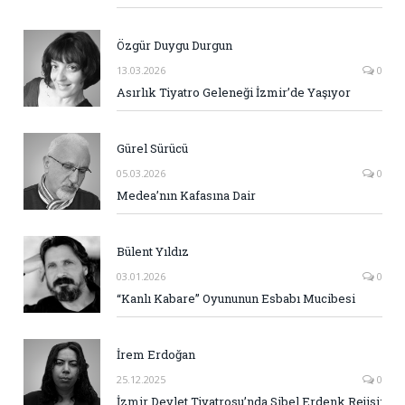
Özgür Duygu Durgun
13.03.2026
0
Asırlık Tiyatro Geleneği İzmir’de Yaşıyor
Gürel Sürücü
05.03.2026
0
Medea’nın Kafasına Dair
Bülent Yıldız
03.01.2026
0
“Kanlı Kabare” Oyununun Esbabı Mucibesi
İrem Erdoğan
25.12.2025
0
İzmir Devlet Tiyatrosu’nda Sibel Erdenk Rejisi: