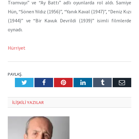
Tramvayı” ve “Ay Battı” adlı oyunlarda rol aldı. Samiye
Hün, “Sönen Yıldız (1956)”, “Yanık Kaval (1947)”, “Deniz Kızı
(1944)” ve “Bir Kavuk Devrildi (1939)” isimli filmlerde
oynadı.
Hürriyet
PAYLAŞ.
Twitter
Facebook
Pinterest
LinkedIn
Tumblr
E-
Posta
ILIŞKILI
YAZILAR