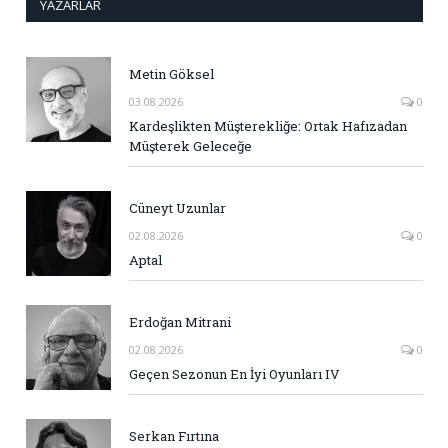
YAZARLAR
Metin Göksel
03.08.2026
0
Kardeşlikten Müşterekliğe: Ortak Hafızadan
Müşterek Geleceğe
Cüneyt Uzunlar
02.08.2026
0
Aptal
Erdoğan Mitrani
02.08.2026
0
Geçen Sezonun En İyi Oyunları IV
Serkan Fırtına