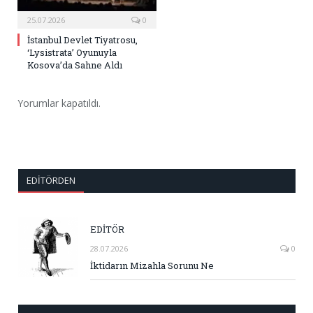
25.07.2026
0
İstanbul Devlet Tiyatrosu,
‘Lysistrata’ Oyunuyla
Kosova’da Sahne Aldı
Yorumlar kapatıldı.
EDITÖRDEN
EDİTÖR
28.07.2026
0
İktidarın Mizahla Sorunu Ne