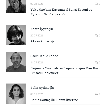
02.08.2026
0
Yoko Ono’nun Kavramsal Sanat Evreni ve
Eylemin Saf Gerçekliği
Zehra İpşiroğlu
27.07.2026
0
Akran Zorbalığı
Sacit Hadi Akdede
14.07.2026
0
Bağımsız Tiyatroların Bağımsızlığına Dair Bazı
İktisadi Gözlemler
Selin Aydınoğlu
08.07.2026
2
Deniz Göktaş Ölü Deniz Üzerine