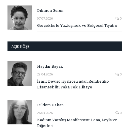
Dikmen Gürün
07.07.2026
0
Gerçeklerle Yüzleşmek ve Belgesel Tiyatro
AÇIK KÖŞE
Haydar Bayak
29.04.2026
0
İzmir Devlet Tiyatrosu’ndan Rembetiko
Efsanesi: İki Yaka Tek Hikaye
Fuldem Özkan
26.03.2026
0
Kadının Varoluş Manifestosu: Lena, Leyla ve
Diğerleri