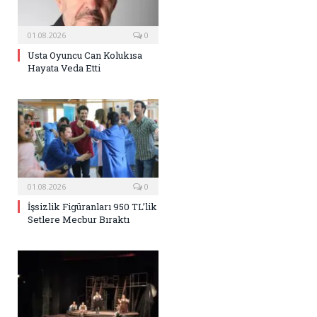
01.08.2026
0
Usta Oyuncu Can Kolukısa
Hayata Veda Etti
01.08.2026
0
İşsizlik Figüranları 950 TL’lik
Setlere Mecbur Bıraktı