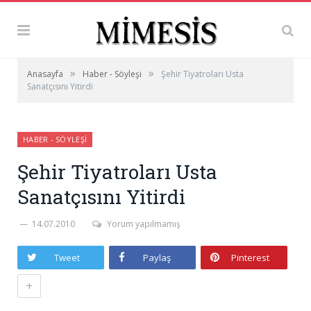
»
»
Anasayfa
Haber - Söyleşi
Şehir Tiyatroları Usta
Sanatçısını Yitirdi
HABER - SÖYLEŞI
Şehir Tiyatroları Usta
Sanatçısını Yitirdi
14.07.2010
Yorum yapılmamış
Tweet
Paylaş
Pinterest
+