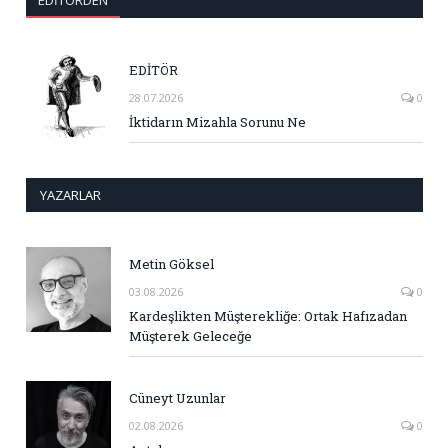
EDİTÖR
28.07.2026
0
İktidarın Mizahla Sorunu Ne
YAZARLAR
Metin Göksel
03.08.2026
0
Kardeşlikten Müşterekliğe: Ortak Hafızadan
Müşterek Geleceğe
Cüneyt Uzunlar
02.08.2026
0