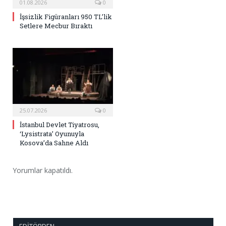
01.08.2026
0
İşsizlik Figüranları 950 TL’lik
Setlere Mecbur Bıraktı
25.07.2026
0
İstanbul Devlet Tiyatrosu,
‘Lysistrata’ Oyunuyla
Kosova’da Sahne Aldı
Yorumlar kapatıldı.
EDITÖRDEN