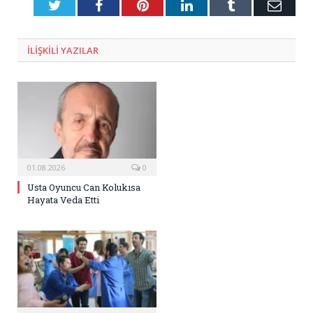
Twitter
Facebook
Pinterest
LinkedIn
Tumblr
E-
Posta
ILIŞKILI
YAZILAR
01.08.2026
0
Usta Oyuncu Can Kolukısa
Hayata Veda Etti