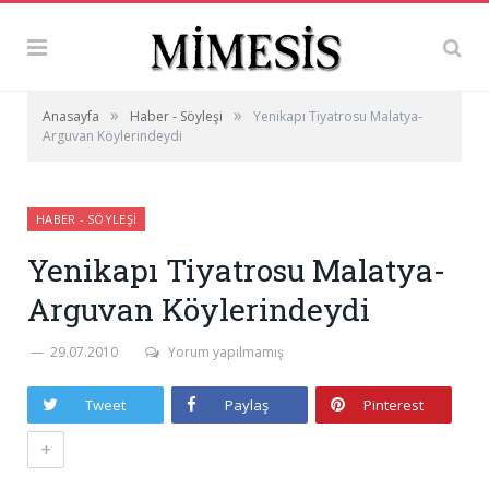
»
»
Anasayfa
Haber - Söyleşi
Yenikapı Tiyatrosu Malatya-
Arguvan Köylerindeydi
HABER - SÖYLEŞI
Yenikapı Tiyatrosu Malatya-
Arguvan Köylerindeydi
29.07.2010
Yorum yapılmamış
Tweet
Paylaş
Pinterest
+