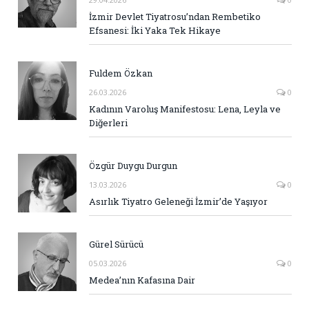
İzmir Devlet Tiyatrosu’ndan Rembetiko
Efsanesi: İki Yaka Tek Hikaye
Fuldem Özkan
26.03.2026
0
Kadının Varoluş Manifestosu: Lena, Leyla ve
Diğerleri
Özgür Duygu Durgun
13.03.2026
0
Asırlık Tiyatro Geleneği İzmir’de Yaşıyor
Gürel Sürücü
05.03.2026
0
Medea’nın Kafasına Dair