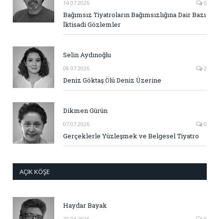
14.07.2026
0
Bağımsız Tiyatroların Bağımsızlığına Dair Bazı
İktisadi Gözlemler
Selin Aydınoğlu
08.07.2026
2
Deniz Göktaş Ölü Deniz Üzerine
Dikmen Gürün
07.07.2026
0
Gerçeklerle Yüzleşmek ve Belgesel Tiyatro
AÇIK KÖŞE
Haydar Bayak
29.04.2026
0