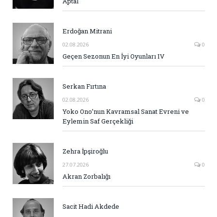
Aptal
Erdoğan Mitrani
02.08.2026
0
Geçen Sezonun En İyi Oyunları IV
Serkan Fırtına
02.08.2026
0
Yoko Ono’nun Kavramsal Sanat Evreni ve
Eylemin Saf Gerçekliği
Zehra İpşiroğlu
27.07.2026
0
Akran Zorbalığı
Sacit Hadi Akdede