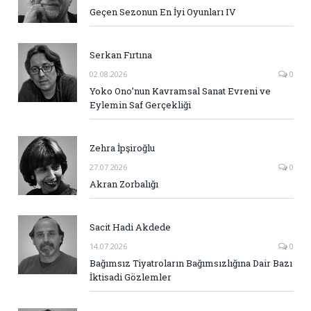
Geçen Sezonun En İyi Oyunları IV
Serkan Fırtına
02.08.2026
0
Yoko Ono’nun Kavramsal Sanat Evreni ve
Eylemin Saf Gerçekliği
Zehra İpşiroğlu
27.07.2026
0
Akran Zorbalığı
Sacit Hadi Akdede
14.07.2026
0
Bağımsız Tiyatroların Bağımsızlığına Dair Bazı
İktisadi Gözlemler