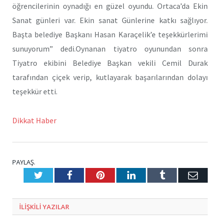
öğrencilerinin oynadığı en güzel oyundu. Ortaca’da Ekin
Sanat günleri var. Ekin sanat Günlerine katkı sağlıyor.
Başta belediye Başkanı Hasan Karaçelik’e teşekkürlerimi
sunuyorum” dedi.Oynanan tiyatro oyunundan sonra
Tiyatro ekibini Belediye Başkan vekili Cemil Durak
tarafından çiçek verip, kutlayarak başarılarından dolayı
teşekkür etti.
Dikkat Haber
PAYLAŞ.
Twitter
Facebook
Pinterest
LinkedIn
Tumblr
E-
Posta
ILIŞKILI
YAZILAR