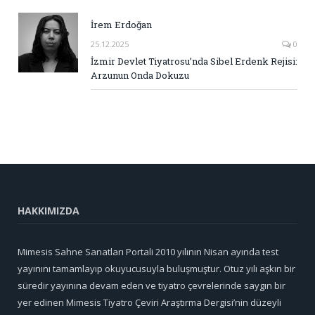
İrem Erdoğan
25.12.2025
0
İzmir Devlet Tiyatrosu’nda Sibel Erdenk Rejisi:
Arzunun Onda Dokuzu
HAKKIMIZDA
Mimesis Sahne Sanatları Portali 2010 yılının Nisan ayında test
yayınını tamamlayıp okuyucusuyla buluşmuştur. Otuz yılı aşkın bir
süredir yayınına devam eden ve tiyatro çevrelerinde saygın bir
yer edinen Mimesis Tiyatro Çeviri Araştırma Dergisi’nin düzeyli