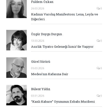
Fuldem Özkan
26.03.2026
0
Kadının Varoluş Manifestosu: Lena, Leyla ve
Diğerleri
Özgür Duygu Durgun
13.03.2026
0
Asırlık Tiyatro Geleneği İzmir’de Yaşıyor
Gürel Sürücü
05.03.2026
0
Medea’nın Kafasına Dair
Bülent Yıldız
03.01.2026
0
“Kanlı Kabare” Oyununun Esbabı Mucibesi