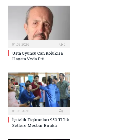
01.08.2026
0
Usta Oyuncu Can Kolukısa
Hayata Veda Etti
01.08.2026
0
İşsizlik Figüranları 950 TL’lik
Setlere Mecbur Bıraktı