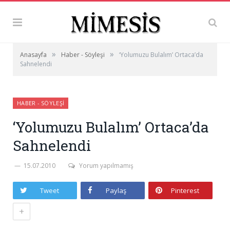
»
»
Anasayfa
Haber - Söyleşi
‘Yolumuzu Bulalım’ Ortaca’da
Sahnelendi
HABER - SÖYLEŞI
‘Yolumuzu Bulalım’ Ortaca’da
Sahnelendi
15.07.2010
Yorum yapılmamış
Tweet
Paylaş
Pinterest
+