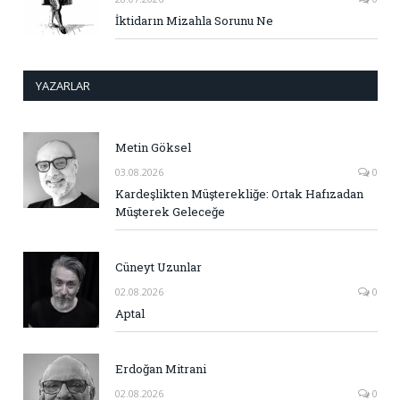
İktidarın Mizahla Sorunu Ne
YAZARLAR
Metin Göksel
03.08.2026
0
Kardeşlikten Müşterekliğe: Ortak Hafızadan
Müşterek Geleceğe
Cüneyt Uzunlar
02.08.2026
0
Aptal
Erdoğan Mitrani
02.08.2026
0