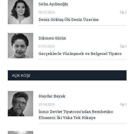
Selin Aydınoğlu
08.07.2026
2
Deniz Göktaş Ölü Deniz Üzerine
Dikmen Gürün
07.07.2026
0
Gerçeklerle Yüzleşmek ve Belgesel Tiyatro
AÇIK KÖŞE
Haydar Bayak
29.04.2026
0
İzmir Devlet Tiyatrosu’ndan Rembetiko
Efsanesi: İki Yaka Tek Hikaye