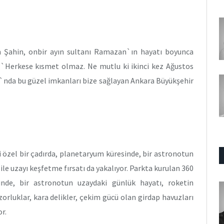
n Şahin, onbir ayın sultanı Ramazan`ın hayatı boyunca
r. `Herkese kısmet olmaz. Ne mutlu ki ikinci kez Ağustos
`nda bu güzel imkanları bize sağlayan Ankara Büyükşehir
i özel bir çadırda, planetaryum küresinde, bir astronotun
le uzayı keşfetme fırsatı da yakalıyor. Parkta kurulan 360
inde, bir astronotun uzaydaki günlük hayatı, roketin
 zorluklar, kara delikler, çekim gücü olan girdap havuzları
or.