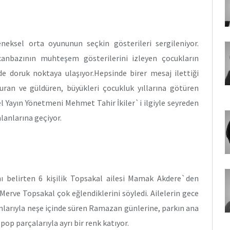
eksel orta oyununun seçkin gösterileri sergileniyor.
 canbazının muhteşem gösterilerini izleyen çocukların
e doruk noktaya ulaşıyor.Hepsinde birer mesaj ilettiği
şturan ve güldüren, büyükleri çocukluk yıllarına götüren
l Yayın Yönetmeni Mehmet Tahir İkiler`i ilgiyle seyreden
alanlarına geçiyor.
ını belirten 6 kişilik Topsakal ailesi Mamak Akdere`den
 Merve Topsakal çok eğlendiklerini söyledi. Ailelerin gece
mlarıyla neşe içinde süren Ramazan günlerine, parkın ana
op parçalarıyla ayrı bir renk katıyor.