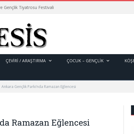
e Gençlik Tiyatrosu Festivali
ÇEVİRİ / ARAŞTIRMA
ÇOCUK – GENÇLIK
KÖŞE
Ankara Gençlik Parkı’nda Ramazan Eğlencesi
nda Ramazan Eğlencesi