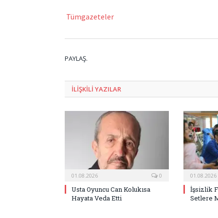
Tümgazeteler
PAYLAŞ.
ILIŞKILI
YAZILAR
01.08.2026
0
01.08.2026
Usta Oyuncu Can Kolukısa
İşsizlik 
Hayata Veda Etti
Setlere 