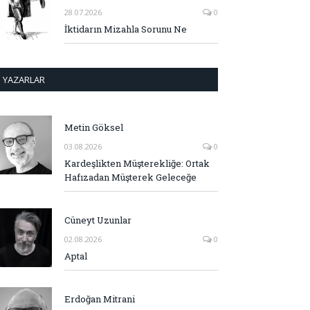
28.07.2026
0
İktidarın Mizahla Sorunu Ne
YAZARLAR
Metin Göksel
03.08.2026
0
Kardeşlikten Müşterekliğe: Ortak
Hafızadan Müşterek Geleceğe
Cüneyt Uzunlar
02.08.2026
0
Aptal
Erdoğan Mitrani