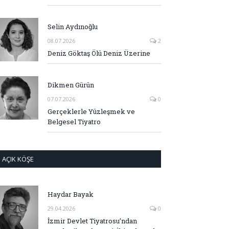
Selin Aydınoğlu
08.07.2026
2
Deniz Göktaş Ölü Deniz Üzerine
Dikmen Gürün
07.07.2026
0
Gerçeklerle Yüzleşmek ve
Belgesel Tiyatro
AÇIK KÖŞE
Haydar Bayak
29.04.2026
0
İzmir Devlet Tiyatrosu’ndan