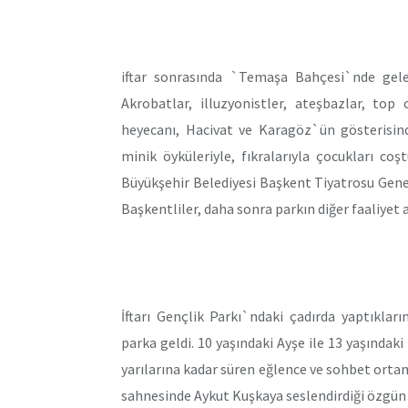
iftar sonrasında `Temaşa Bahçesi`nde gelen
Akrobatlar, illuzyonistler, ateşbazlar, top
heyecanı, Hacivat ve Karagöz`ün gösterisind
minik öyküleriyle, fıkralarıyla çocukları co
Büyükşehir Belediyesi Başkent Tiyatrosu Gene
Başkentliler, daha sonra parkın diğer faaliyet 
İftarı Gençlik Parkı`ndaki çadırda yaptıklar
parka geldi. 10 yaşındaki Ayşe ile 13 yaşındaki
yarılarına kadar süren eğlence ve sohbet orta
sahnesinde Aykut Kuşkaya seslendirdiği özgün p