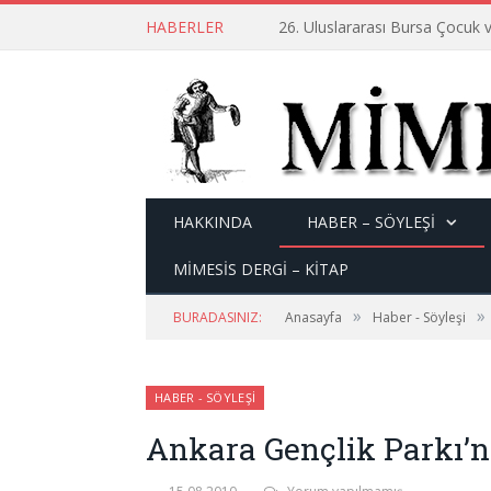
HABERLER
26. Uluslararası Bursa Çocuk v
HAKKINDA
HABER – SÖYLEŞI
MİMESİS DERGİ – KİTAP
»
»
BURADASINIZ:
Anasayfa
Haber - Söyleşi
HABER - SÖYLEŞI
Ankara Gençlik Parkı’