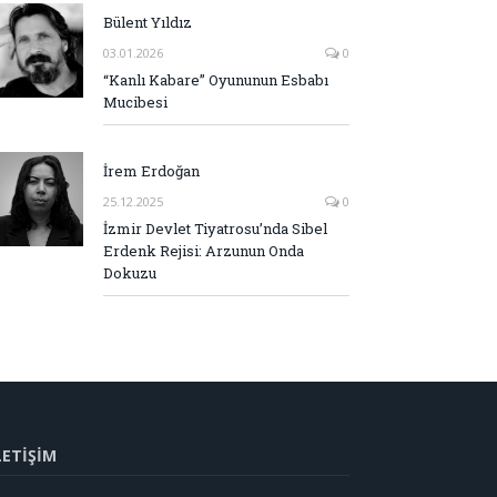
Bülent Yıldız
03.01.2026
0
“Kanlı Kabare” Oyununun Esbabı
Mucibesi
İrem Erdoğan
25.12.2025
0
İzmir Devlet Tiyatrosu’nda Sibel
Erdenk Rejisi: Arzunun Onda
Dokuzu
LETİŞİM