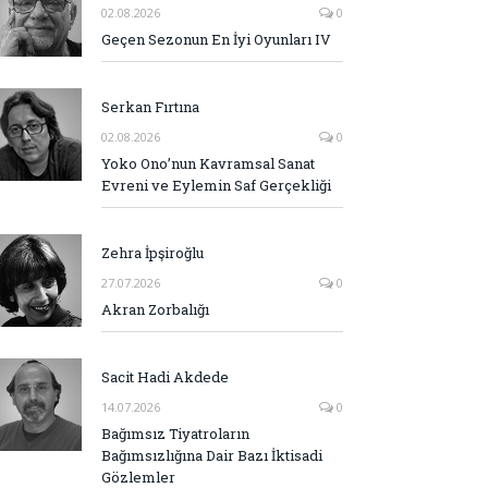
02.08.2026
0
Geçen Sezonun En İyi Oyunları IV
Serkan Fırtına
02.08.2026
0
Yoko Ono’nun Kavramsal Sanat
Evreni ve Eylemin Saf Gerçekliği
Zehra İpşiroğlu
27.07.2026
0
Akran Zorbalığı
Sacit Hadi Akdede
14.07.2026
0
Bağımsız Tiyatroların
Bağımsızlığına Dair Bazı İktisadi
Gözlemler