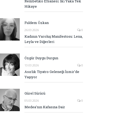
Rembetiko Efsanesi: İki Yaka Tek
Hikaye
Fuldem Özkan
26.03.2026
0
Kadının Varoluş Manifestosu: Lena,
Leyla ve Diğerleri
Özgür Duygu Durgun
13.03.2026
0
Asırlık Tiyatro Geleneği İzmir’de
Yaşıyor
Gürel Sürücü
05.03.2026
0
Medea’nın Kafasına Dair