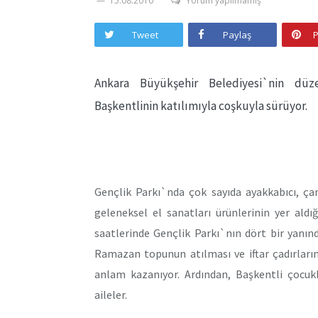
15.08.2010
Yorum yapılmamış
Tweet
Paylaş
P
Ankara Büyükşehir Belediyesi`nin düz
Başkentlinin katılımıyla coşkuyla sürüyor.
Gençlik Parkı`nda çok sayıda ayakkabıcı, çant
geleneksel el sanatları ürünlerinin yer aldı
saatlerinde Gençlik Parkı`nın dört bir yanınd
Ramazan topunun atılması ve iftar çadırları
anlam kazanıyor. Ardından, Başkentli çocukl
aileler.