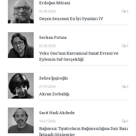
Erdoğan Mitrani
02.08.2026
0
Geçen Sezonun En İyi Oyunları IV
Serkan Fırtına
02.08.2026
0
Yoko Ono’nun Kavramsal Sanat Evreni ve
Eylemin Saf Gerçekliği
Zehra İpşiroğlu
27.07.2026
0
Akran Zorbalığı
Sacit Hadi Akdede
14.07.2026
0
Bağımsız Tiyatroların Bağımsızlığına Dair Bazı
İktisadi Gözlemler