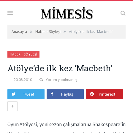
»
»
Anasayfa
Haber - Söyleşi
Atölye’de ilk kez ‘Macbeth’
HABER - SÖYLEŞI
Atölye’de ilk kez ‘Macbeth’
20.08.2010
Yorum yapılmamış
Tweet
Paylaş
Pinterest
+
Oyun Atölyesi, yeni sezon çalışmalarına Shakespeare’in