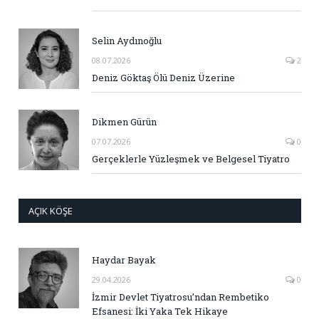
Selin Aydınoğlu
08.07.2026
2
Deniz Göktaş Ölü Deniz Üzerine
Dikmen Gürün
07.07.2026
0
Gerçeklerle Yüzleşmek ve Belgesel Tiyatro
AÇIK KÖŞE
Haydar Bayak
29.04.2026
0
İzmir Devlet Tiyatrosu’ndan Rembetiko
Efsanesi: İki Yaka Tek Hikaye