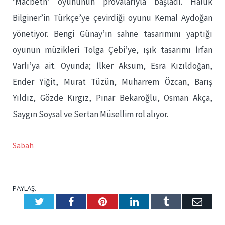
‘Macbeth’ oyununun provalarıyla başladı. Haluk
Bilginer’in Türkçe’ye çevirdiği oyunu Kemal Aydoğan
yönetiyor. Bengi Günay’ın sahne tasarımını yaptığı
oyunun müzikleri Tolga Çebi’ye, ışık tasarımı İrfan
Varlı’ya ait. Oyunda; İlker Aksum, Esra Kızıldoğan,
Ender Yiğit, Murat Tüzün, Muharrem Özcan, Barış
Yıldız, Gözde Kırgız, Pınar Bekaroğlu, Osman Akça,
Saygın Soysal ve Sertan Müsellim rol alıyor.
Sabah
PAYLAŞ.
Twitter
Facebook
Pinterest
LinkedIn
Tumblr
E-
Posta