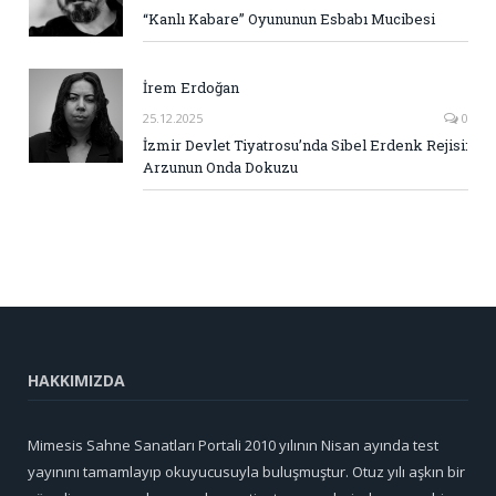
“Kanlı Kabare” Oyununun Esbabı Mucibesi
İrem Erdoğan
25.12.2025
0
İzmir Devlet Tiyatrosu’nda Sibel Erdenk Rejisi:
Arzunun Onda Dokuzu
HAKKIMIZDA
Mimesis Sahne Sanatları Portali 2010 yılının Nisan ayında test
yayınını tamamlayıp okuyucusuyla buluşmuştur. Otuz yılı aşkın bir