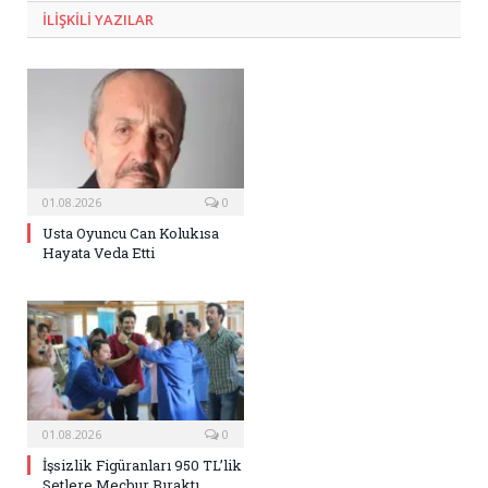
ILIŞKILI
YAZILAR
01.08.2026
0
Usta Oyuncu Can Kolukısa
Hayata Veda Etti
01.08.2026
0
İşsizlik Figüranları 950 TL’lik
Setlere Mecbur Bıraktı