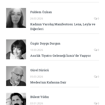
Fuldem Özkan
26.03.2026
0
Kadının Varoluş Manifestosu: Lena, Leyla ve
Diğerleri
Özgür Duygu Durgun
13.03.2026
0
Asırlık Tiyatro Geleneği İzmir’de Yaşıyor
Gürel Sürücü
05.03.2026
0
Medea’nın Kafasına Dair
Bülent Yıldız
03.01.2026
0