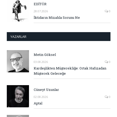
EDİTÖR
28.07.2026
0
İktidarın Mizahla Sorunu Ne
YAZARLAR
Metin Göksel
03.08.2026
0
Kardeşlikten Müşterekliğe: Ortak Hafızadan
Müşterek Geleceğe
Cüneyt Uzunlar
02.08.2026
0
Aptal