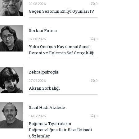
02.08.2026
0
Geçen Sezonun En İyi Oyunları IV
Serkan Fırtına
02.08.2026
0
Yoko Ono’nun Kavramsal Sanat
Evreni ve Eylemin Saf Gerçekliği
Zehra İpşiroğlu
27.07.2026
0
Akran Zorbalığı
Sacit Hadi Akdede
14.07.2026
0
Bağımsız Tiyatroların
Bağımsızlığına Dair Bazı İktisadi
Gözlemler