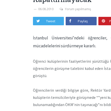
06.08.2010
Yorum yapılmamış
Tweet
Paylaş
P
İstanbul Üniversitesi’ndeki öğrencile
mücadelelerini sürdürmeye kararlı.
Öğrenci kulüplerinin faaliyetlerini yürüttüğ
öğrencilerin görüşme talebini kabul eden İst
görüştü.
Öğrencilerin verdiği bilgiye göre, Rektör Ya
kulüplerin temsilcileriyle görüşmede “”yeni kur
bulunamadığından ÖKM’nin taşınacağı”nı bildir