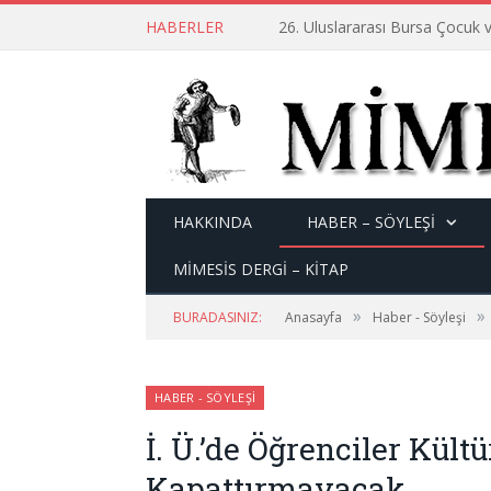
HABERLER
26. Uluslararası Bursa Çocuk v
HAKKINDA
HABER – SÖYLEŞI
MİMESİS DERGİ – KİTAP
»
»
BURADASINIZ:
Anasayfa
Haber - Söyleşi
HABER - SÖYLEŞI
İ. Ü.’de Öğrenciler Kült
Kapattırmayacak