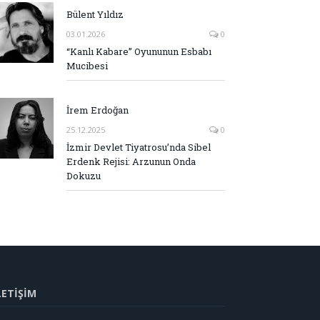
Bülent Yıldız
03.01.2026
0
“Kanlı Kabare” Oyununun Esbabı
Mucibesi
İrem Erdoğan
25.12.2025
0
İzmir Devlet Tiyatrosu’nda Sibel
Erdenk Rejisi: Arzunun Onda
Dokuzu
LETİŞİM