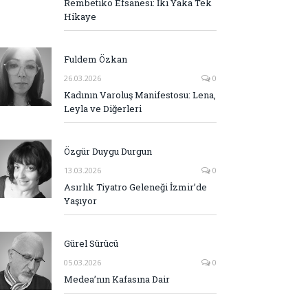
Rembetiko Efsanesi: İki Yaka Tek
Hikaye
Fuldem Özkan
26.03.2026
0
Kadının Varoluş Manifestosu: Lena,
Leyla ve Diğerleri
Özgür Duygu Durgun
13.03.2026
0
Asırlık Tiyatro Geleneği İzmir’de
Yaşıyor
Gürel Sürücü
05.03.2026
0
Medea’nın Kafasına Dair