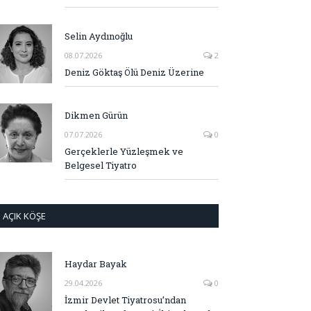
Selin Aydınoğlu
08.07.2026
2
Deniz Göktaş Ölü Deniz Üzerine
Dikmen Gürün
07.07.2026
0
Gerçeklerle Yüzleşmek ve
Belgesel Tiyatro
AÇIK KÖŞE
Haydar Bayak
29.04.2026
0
İzmir Devlet Tiyatrosu’ndan