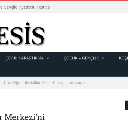
e Gençlik Tiyatrosu Festivali
ÇEVİRİ / ARAŞTIRMA
ÇOCUK – GENÇLIK
KÖŞE
İ. Ü.’de Öğrenciler Kültür Merkezi’ni Kapattırmayacak
ür Merkezi’ni