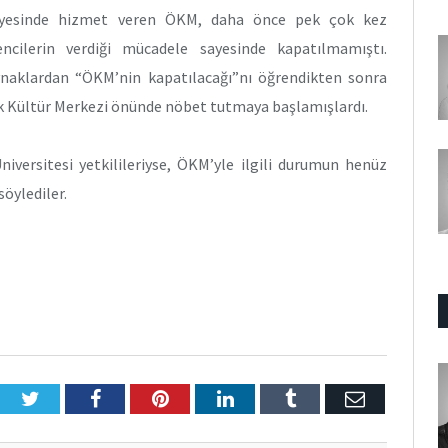
 bünyesinde hizmet veren ÖKM, daha önce pek çok kez
ncilerin verdiği mücadele sayesinde kapatılmamıştı.
ynaklardan “ÖKM’nin kapatılacağı”nı öğrendikten sonra
k Kültür Merkezi önünde nöbet tutmaya başlamışlardı.
niversitesi yetkilileriyse, ÖKM’yle ilgili durumun henüz
öylediler.
Twitter
Facebook
Pinterest
LinkedIn
Tumblr
E-
Posta