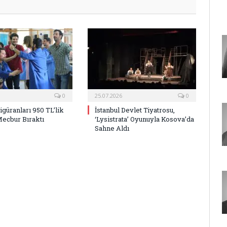
0
25.07.2026
0
Figüranları 950 TL’lik
İstanbul Devlet Tiyatrosu,
Mecbur Bıraktı
‘Lysistrata’ Oyunuyla Kosova’da
Sahne Aldı