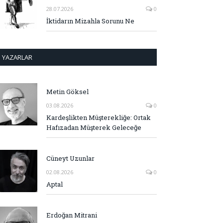
28.07.2026
0
İktidarın Mizahla Sorunu Ne
YAZARLAR
Metin Göksel
03.08.2026
0
Kardeşlikten Müşterekliğe: Ortak
Hafızadan Müşterek Geleceğe
Cüneyt Uzunlar
02.08.2026
0
Aptal
Erdoğan Mitrani