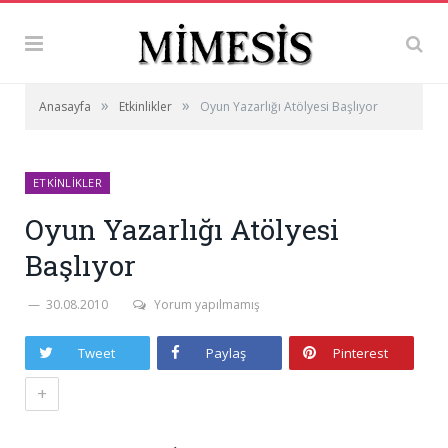
»
»
Anasayfa
Etkinlikler
Oyun Yazarlığı Atölyesi Başlıyor
ETKINLIKLER
Oyun Yazarlığı Atölyesi
Başlıyor
30.08.2010
Yorum yapılmamış
Tweet
Paylaş
Pinterest
+