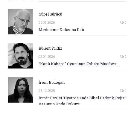
Gürel Sürücü
05.03.2026
0
Medea’nın Kafasına Dair
Bülent Yıldız
03.01.2026
0
“Kanlı Kabare” Oyununun Esbabı Mucibesi
İrem Erdoğan
25.12.2025
0
İzmir Devlet Tiyatrosu’nda Sibel Erdenk Rejisi:
Arzunun Onda Dokuzu