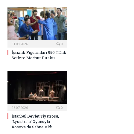
01.08.2026
0
İşsizlik Figüranları 950 TL’lik
Setlere Mecbur Bıraktı
25.07.2026
0
İstanbul Devlet Tiyatrosu,
‘Lysistrata’ Oyunuyla
Kosova’da Sahne Aldı