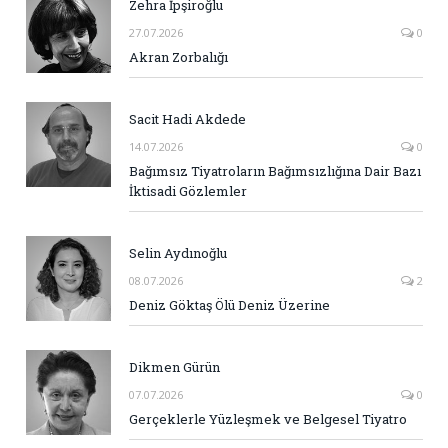
Zehra İpşiroğlu
27.07.2026
0
Akran Zorbalığı
Sacit Hadi Akdede
14.07.2026
0
Bağımsız Tiyatroların Bağımsızlığına Dair Bazı
İktisadi Gözlemler
Selin Aydınoğlu
08.07.2026
2
Deniz Göktaş Ölü Deniz Üzerine
Dikmen Gürün
07.07.2026
0
Gerçeklerle Yüzleşmek ve Belgesel Tiyatro