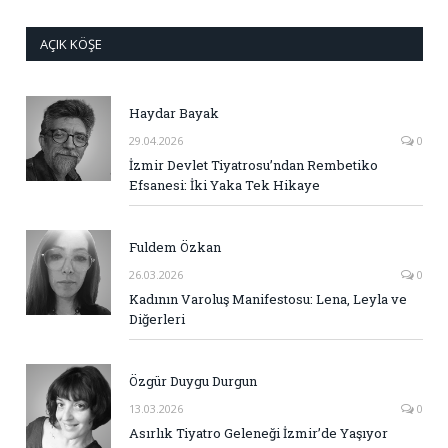
AÇIK KÖŞE
Haydar Bayak
29.04.2026
0
İzmir Devlet Tiyatrosu’ndan Rembetiko
Efsanesi: İki Yaka Tek Hikaye
Fuldem Özkan
26.03.2026
0
Kadının Varoluş Manifestosu: Lena, Leyla ve
Diğerleri
Özgür Duygu Durgun
13.03.2026
0
Asırlık Tiyatro Geleneği İzmir’de Yaşıyor