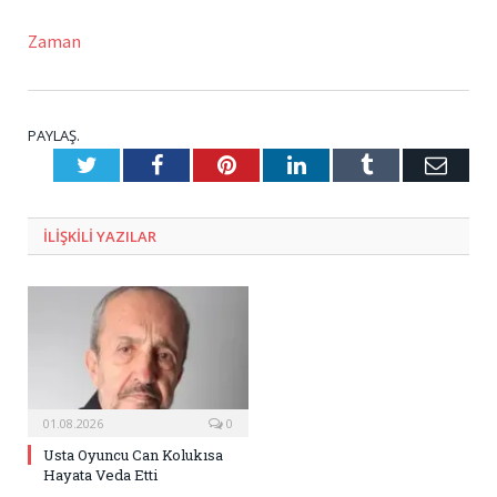
Zaman
PAYLAŞ.
Twitter
Facebook
Pinterest
LinkedIn
Tumblr
E-
Posta
ILIŞKILI
YAZILAR
01.08.2026
0
Usta Oyuncu Can Kolukısa
Hayata Veda Etti