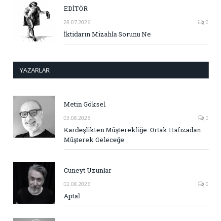
EDİTÖR
28.07.2026
0
İktidarın Mizahla Sorunu Ne
YAZARLAR
Metin Göksel
03.08.2026
0
Kardeşlikten Müşterekliğe: Ortak Hafızadan
Müşterek Geleceğe
Cüneyt Uzunlar
02.08.2026
0
Aptal