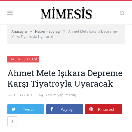
»
»
Anasayfa
Haber - Söyleşi
Ahmet Mete Işıkara Depreme
Karşı Tiyatroyla Uyaracak
HABER - SÖYLEŞI
Ahmet Mete Işıkara Depreme
Karşı Tiyatroyla Uyaracak
13.08.2010
Yorum yapılmamış
Tweet
Paylaş
Pinterest
+