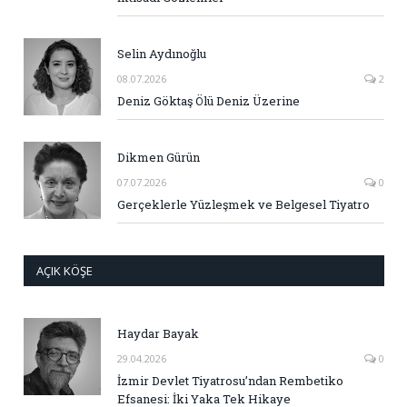
Selin Aydınoğlu
08.07.2026
2
Deniz Göktaş Ölü Deniz Üzerine
Dikmen Gürün
07.07.2026
0
Gerçeklerle Yüzleşmek ve Belgesel Tiyatro
AÇIK KÖŞE
Haydar Bayak
29.04.2026
0
İzmir Devlet Tiyatrosu’ndan Rembetiko
Efsanesi: İki Yaka Tek Hikaye