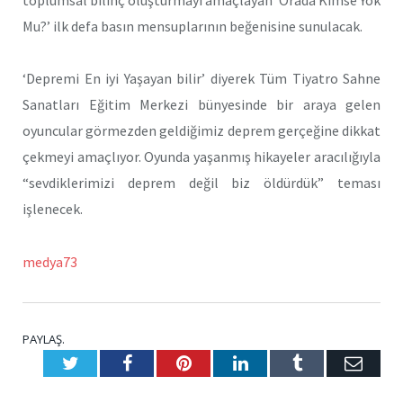
Mu?’ ilk defa basın mensuplarının beğenisine sunulacak.
‘Depremi En iyi Yaşayan bilir’ diyerek Tüm Tiyatro Sahne
Sanatları Eğitim Merkezi bünyesinde bir araya gelen
oyuncular görmezden geldiğimiz deprem gerçeğine dikkat
çekmeyi amaçlıyor. Oyunda yaşanmış hikayeler aracılığıyla
“sevdiklerimizi deprem değil biz öldürdük” teması
işlenecek.
medya73
PAYLAŞ.
Twitter
Facebook
Pinterest
LinkedIn
Tumblr
E-
Posta