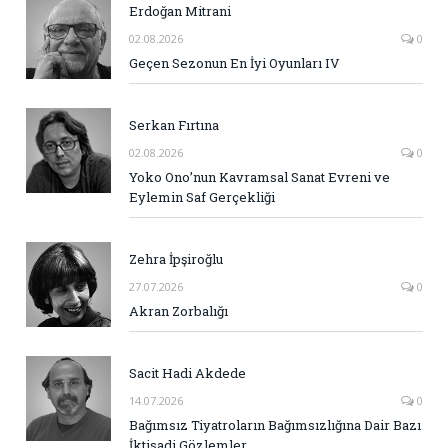
Erdoğan Mitrani
02.08.2026
0
Geçen Sezonun En İyi Oyunları IV
Serkan Fırtına
02.08.2026
0
Yoko Ono’nun Kavramsal Sanat Evreni ve
Eylemin Saf Gerçekliği
Zehra İpşiroğlu
27.07.2026
0
Akran Zorbalığı
Sacit Hadi Akdede
14.07.2026
0
Bağımsız Tiyatroların Bağımsızlığına Dair Bazı
İktisadi Gözlemler