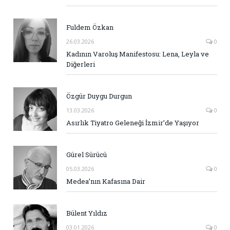
Fuldem Özkan
26.03.2026
0
Kadının Varoluş Manifestosu: Lena, Leyla ve
Diğerleri
Özgür Duygu Durgun
13.03.2026
0
Asırlık Tiyatro Geleneği İzmir’de Yaşıyor
Gürel Sürücü
05.03.2026
0
Medea’nın Kafasına Dair
Bülent Yıldız
03.01.2026
0