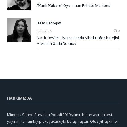
“Kanlı Kabare” Oyununun Esbabı Mucibesi
İrem Erdoğan
25.12.2025
0
İzmir Devlet Tiyatrosu’nda Sibel Erdenk Rejisi:
Arzunun Onda Dokuzu
HAKKIMIZDA
Mimesis Sahne Sanatları Portali 2010 yılının Nisan ayında test
yayınını tamamlayıp okuyucusuyla buluşmuştur. Otuz yılı aşkın bir