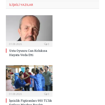
ILIŞKILI
YAZILAR
01.08.2026
0
Usta Oyuncu Can Kolukısa
Hayata Veda Etti
01.08.2026
0
İşsizlik Figüranları 950 TL’lik
Setlere Mecbur Bıraktı