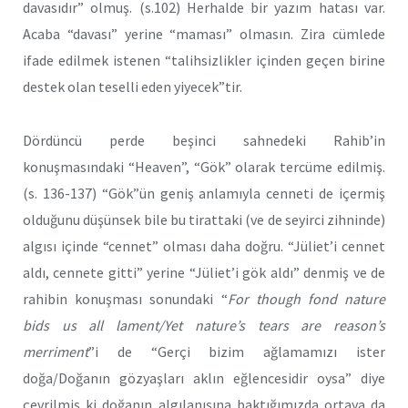
davasıdır” olmuş. (s.102) Herhalde bir yazım hatası var.
Acaba “davası” yerine “maması” olmasın. Zira cümlede
ifade edilmek istenen “talihsizlikler içinden geçen birine
destek olan teselli eden yiyecek”tir.
Dördüncü perde beşinci sahnedeki Rahib’in
konuşmasındaki “Heaven”, “Gök” olarak tercüme edilmiş.
(s. 136-137) “Gök”ün geniş anlamıyla cenneti de içermiş
olduğunu düşünsek bile bu tirattaki (ve de seyirci zihninde)
algısı içinde “cennet” olması daha doğru. “Jüliet’i cennet
aldı, cennete gitti” yerine “Jüliet’i gök aldı” denmiş ve de
rahibin konuşması sonundaki “
For though fond nature
bids us all lament/Yet nature’s tears are reason’s
merriment
”i de “Gerçi bizim ağlamamızı ister
doğa/Doğanın gözyaşları aklın eğlencesidir oysa” diye
çevrilmiş ki doğanın algılanışına baktığımızda ortaya da