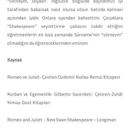
“Sörneym, soyadı!”. İngilizce bilgisine bayıldım(!) İyi
tarafından bakarsak nasıl olursa olsun hatırda kalması
açısından iyidir. Onlara oyundan bahsettim. Çocuklara
“Shakespeare” seyrettirme çabasını takdir ettiğim
öğretmenlerin en kısa zamanda Sûrname’nin “sörneym”
olmadığını da öğreteceklerinden eminim.
Kaynak
Romeo ve Juliet- Çeviren Özdemir Nutku-Remzi Kitapevi
Kurban ve Egemenlik- Gilberto Sacerdoti- Çeviren-Zuhâl
Yılmaz-Dost Kitapları
Romeo and Juliet – New Swan Shakespeare – Longman