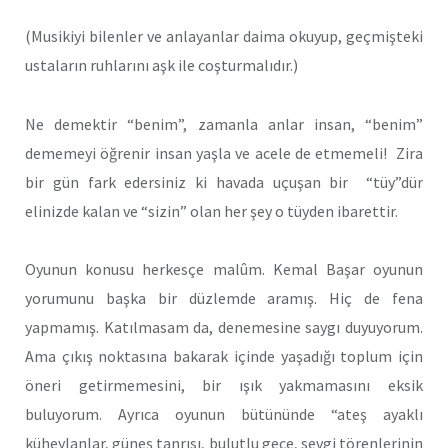
(Musikiyi bilenler ve anlayanlar daima okuyup, geçmişteki
ustaların ruhlarını aşk ile coşturmalıdır.)
Ne demektir “benim”, zamanla anlar insan, “benim”
dememeyi öğrenir insan yaşla ve acele de etmemeli! Zira
bir gün fark edersiniz ki havada uçuşan bir “tüy”dür
elinizde kalan ve “sizin” olan her şey o tüyden ibarettir.
Oyunun konusu herkesçe malûm. Kemal Başar oyunun
yorumunu başka bir düzlemde aramış. Hiç de fena
yapmamış. Katılmasam da, denemesine saygı duyuyorum.
Ama çıkış noktasına bakarak içinde yaşadığı toplum için
öneri getirmemesini, bir ışık yakmamasını eksik
buluyorum. Ayrıca oyunun bütününde “ateş ayaklı
küheylanlar, güneş tanrısı, bulutlu gece, sevgi törenlerinin