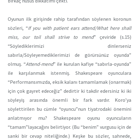
birkaç husus dikkatimi çekti.
Oyunun ilk girişinde rahip tarafından söylenen koronun
sözleri, “
If you with patient ears attend/What here shall
miss, our toil shall strive to mend
” çeviride (s.15)
“Söylediklerimizi dinlerseniz
sabırla/Söyleyemediklerimizi de görürsünüz oyunda”
olmuş. “
Attend-mend
” ile kurulan kafiye “sabırla-oyunda”
ile karşılanmak istenmiş. Shakespeare oyunculara
“Performansımızda, eksik kalanı tamamlamak (onarmak)
için çok gayret edeceğiz” dedirtir ki takdir edersiniz ki iki
söyleyiş arasında önemli bir fark vardır. Koro’ya
söylettirilen bu cümle “oyuncu”nun tiyatrodaki önemini
anlatmıyor mu? Shakespeare oyunu oyuncuların
“tamam”layacağını belirtiyor. (Bu “benim” vurgusu için de
sanki bir cevap niteliğinde.) Keşke bu sözler, sahnede,