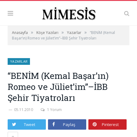
»
»
»
Anasayfa
Köşe Yazıları
Yazarlar
“BENİM (Kemal
Başar’ın) Romeo ve Jüliet’im”–İBB Şehir Tiyatroları
YAZARLAR
“BENİM (Kemal Başar’ın)
Romeo ve Jüliet’im”–İBB
Şehir Tiyatroları
05.11.2010
1 Yorum
Tweet
Paylaş
Pinterest
+