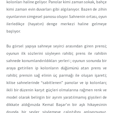
kolonları haline geliyor. Panolar kimi zaman sokak, bahçe
kimi zaman evin duvarları gibi algılanıyor. Bazen de zihin
oyunlarının simgesel panosu oluyor. Sahnenin ortası, oyun
ilerledikçe (hayatın) denge merkezi haline gelmeye
başlıyor.
Bu görsel yapıya sahneye seyirci arasından giren prensi;
oyunun ilk sözlerini söyleyen rahibi; prens ile rahibin
sahnede konumlandırıldıkları yerleri ; oyunun sonunda bir
araya getirilen ip kolonların düğümünü atan prens ve
rahibi; prensin sağ elinin üç parmağı ile oluşan işareti;
kilise sahnelerinde “sabitlenen” panolar ve ip kolonları;
ikili bir düzenin karşıt güçleri olmalarına rağmen renk ve
model olarak belirgin bir ayrım yaratılmamış giysileri de
dikkate aldığınızda Kemal Başar’ın bir aşk hikayesinin
dışında bir şeyler söylemeye çalıştığını anlıyorsunuz.