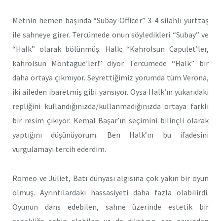
Metnin hemen başında “Subay-Officer” 3-4 silahlı yurttaş
ile sahneye girer. Tercümede onun söyledikleri “Subay” ve
“Halk” olarak bölünmüş. Halk: “Kahrolsun Capulet’ler,
kahrolsun Montague’ler!” diyor. Tercümede “Halk” bir
daha ortaya çıkmıyor. Seyrettiğimiz yorumda tüm Verona,
iki aileden ibaretmiş gibi yansıyor. Oysa Halk’ın yukarıdaki
repliğini kullandığınızda/kullanmadığınızda ortaya farklı
bir resim çıkıyor. Kemal Başar’ın seçimini bilinçli olarak
yaptığını düşünüyorum. Ben Halk’ın bu ifadesini
vurgulamayı tercih ederdim.
Romeo ve Jüliet, Batı dünyası algısına çok yakın bir oyun
olmuş. Ayrıntılardaki hassasiyeti daha fazla olabilirdi.
Oyunun dans edebilen, sahne üzerinde estetik bir
esnekliğe sahip olabilen ve de diksiyon, ses açısından