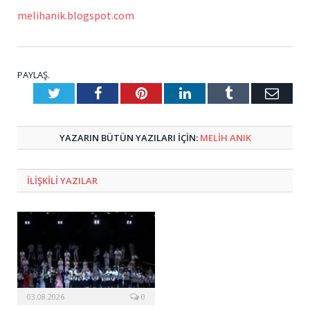
melihanik.blogspot.com
PAYLAŞ.
Twitter
Facebook
Pinterest
LinkedIn
Tumblr
E-
Posta
YAZARIN BÜTÜN YAZILARI IÇIN:
MELIH ANIK
ILIŞKILI
YAZILAR
03.08.2026
0