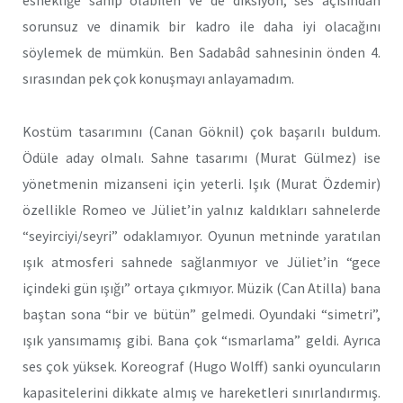
sorunsuz ve dinamik bir kadro ile daha iyi olacağını
söylemek de mümkün. Ben Sadabâd sahnesinin önden 4.
sırasından pek çok konuşmayı anlayamadım.
Kostüm tasarımını (Canan Göknil) çok başarılı buldum.
Ödüle aday olmalı. Sahne tasarımı (Murat Gülmez) ise
yönetmenin mizanseni için yeterli. Işık (Murat Özdemir)
özellikle Romeo ve Jüliet’in yalnız kaldıkları sahnelerde
“seyirciyi/seyri” odaklamıyor. Oyunun metninde yaratılan
ışık atmosferi sahnede sağlanmıyor ve Jüliet’in “gece
içindeki gün ışığı” ortaya çıkmıyor. Müzik (Can Atilla) bana
baştan sona “bir ve bütün” gelmedi. Oyundaki “simetri”,
ışık yansımamış gibi. Bana çok “ısmarlama” geldi. Ayrıca
ses çok yüksek. Koreograf (Hugo Wolff) sanki oyuncuların
kapasitelerini dikkate almış ve hareketleri sınırlandırmış.