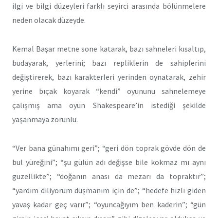
ilgi ve bilgi düzeyleri farklı seyirci arasında bölünmelere
neden olacak düzeyde.
Kemal Başar metne sone katarak, bazı sahneleri kısaltıp,
budayarak, yerlerini; bazı repliklerin de sahiplerini
değiştirerek, bazı karakterleri yerinden oynatarak, zehir
yerine bıçak koyarak “kendi” oyununu sahnelemeye
çalışmış ama oyun Shakespeare’in istediği şekilde
yaşanmaya zorunlu.
“Ver bana günahımı geri”; “geri dön toprak gövde dön de
bul yüreğini”; “şu gülün adı değişse bile kokmaz mı aynı
güzellikte”; “doğanın anası da mezarı da topraktır”;
“yardım diliyorum düşmanım için de”; “hedefe hızlı giden
yavaş kadar geç varır”; “oyuncağıyım ben kaderin”; “gün