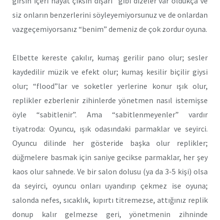
girsin içeri hayat çıksın dışarı” gibi dizeler var oldukça ve
siz onların benzerlerini söyleyemiyorsunuz ve de onlardan
vazgeçemiyorsanız “benim” demeniz de çok zordur oyuna.
Elbette kereste çakılır, kumaş gerilir pano olur; sesler
kaydedilir müzik ve efekt olur; kumaş kesilir biçilir giysi
olur; “flood”lar ve soketler yerlerine konur ışık olur,
replikler ezberlenir zihinlerde yönetmen nasıl istemişse
öyle “sabitlenir”. Ama “sabitlenmeyenler” vardır
tiyatroda: Oyuncu, ışık odasındaki parmaklar ve seyirci.
Oyuncu dilinde her gösteride başka olur replikler;
düğmelere basmak için saniye gecikse parmaklar, her şey
kaos olur sahnede. Ve bir salon dolusu (ya da 3-5 kişi) olsa
da seyirci, oyuncu onları uyandırıp çekmez ise oyuna;
salonda nefes, sıcaklık, kıpırtı titremezse, attığınız replik
donup kalır gelmezse geri, yönetmenin zihninde