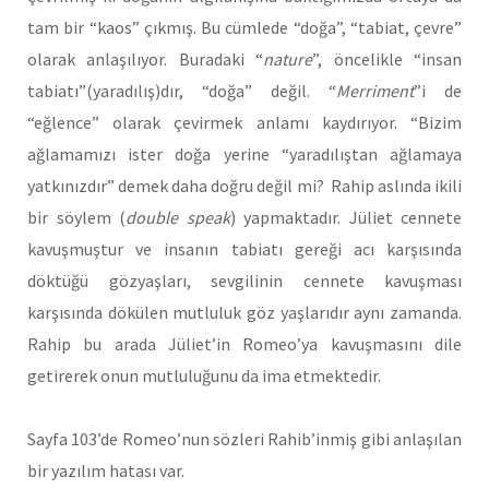
tam bir “kaos” çıkmış. Bu cümlede “doğa”, “tabiat, çevre”
olarak anlaşılıyor. Buradaki “
nature
”, öncelikle “insan
tabiatı”(yaradılış)dır, “doğa” değil. “
Merriment
”i de
“eğlence” olarak çevirmek anlamı kaydırıyor. “Bizim
ağlamamızı ister doğa yerine “yaradılıştan ağlamaya
yatkınızdır” demek daha doğru değil mi? Rahip aslında ikili
bir söylem (
double speak
) yapmaktadır. Jüliet cennete
kavuşmuştur ve insanın tabiatı gereği acı karşısında
döktüğü gözyaşları, sevgilinin cennete kavuşması
karşısında dökülen mutluluk göz yaşlarıdır aynı zamanda.
Rahip bu arada Jüliet’in Romeo’ya kavuşmasını dile
getirerek onun mutluluğunu da ima etmektedir.
Sayfa 103’de Romeo’nun sözleri Rahib’inmiş gibi anlaşılan
bir yazılım hatası var.