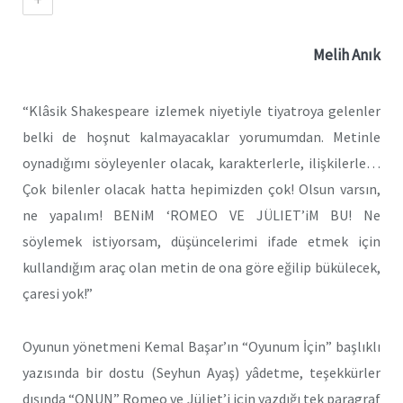
Melih Anık
“Klâsik Shakespeare izlemek niyetiyle tiyatroya gelenler
belki de hoşnut kalmayacaklar yorumumdan. Metinle
oynadığımı söyleyenler olacak, karakterlerle, ilişkilerle…
Çok bilenler olacak hatta hepimizden çok! Olsun varsın,
ne yapalım! BENiM ‘ROMEO VE JÜLIET’iM BU! Ne
söylemek istiyorsam, düşüncelerimi ifade etmek için
kullandığım araç olan metin de ona göre eğilip bükülecek,
çaresi yok!”
Oyunun yönetmeni Kemal Başar’ın “Oyunum İçin” başlıklı
yazısında bir dostu (Seyhun Ayaş) yâdetme, teşekkürler
dışında “ONUN” Romeo ve Jüliet’i için yazdığı tek paragraf