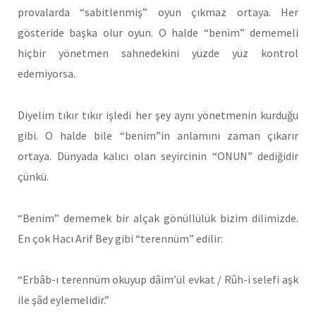
provalarda “sabitlenmiş” oyun çıkmaz ortaya. Her
gösteride başka olur oyun. O halde “benim” dememeli
hiçbir yönetmen sahnedekini yüzde yüz kontrol
edemiyorsa.
Diyelim tıkır tıkır işledi her şey aynı yönetmenin kurduğu
gibi. O halde bile “benim”in anlamını zaman çıkarır
ortaya. Dünyada kalıcı olan seyircinin “ONUN” dediğidir
çünkü.
“Benim” dememek bir alçak gönüllülük bizim dilimizde.
En çok Hacı Arif Bey gibi “terennüm” edilir:
“Erbâb-ı terennüm okuyup dâim’ül evkat / Rûh-i selefi aşk
ile şâd eylemelidir.”