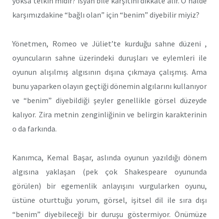
yoksa telkin midir? İsyan bile karşıtını dikkate alır. O halde
karşımızdakine “bağlı olan” için “benim” diyebilir miyiz?
Yönetmen, Romeo ve Jüliet’te kurduğu sahne düzeni ,
oyuncuların sahne üzerindeki duruşları ve eylemleri ile
oyunun alışılmış algısının dışına çıkmaya çalışmış. Ama
bunu yaparken olayın geçtiği dönemin algılarını kullanıyor
ve “benim” diyebildiği şeyler genellikle görsel düzeyde
kalıyor. Zira metnin zenginliğinin ve belirgin karakterinin
o da farkında.
Kanımca, Kemal Başar, aslında oyunun yazıldığı dönem
algısına yaklaşan (pek çok Shakespeare oyununda
görülen) bir egemenlik anlayışını vurgularken oyunu,
üstüne oturttuğu yorum, görsel, işitsel dil ile sıra dışı
“benim” diyebileceği bir duruşu göstermiyor. Önümüze