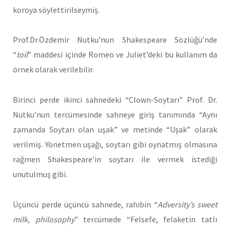
koroya söylettirilseymiş.
Prof.Dr.Özdemir Nutku’nun Shakespeare Sözlüğü’nde
“
toil
” maddesi içinde Romeo ve Juliet’deki bu kullanım da
örnek olarak verilebilir.
Birinci perde ikinci sahnedeki “Clown-Soytarı” Prof. Dr.
Nutku’nun tercümesinde sahneye giriş tanımında “Aynı
zamanda Soytarı olan uşak” ve metinde “Uşak” olarak
verilmiş. Yönetmen uşağı, soytarı gibi oynatmış olmasına
rağmen Shakespeare’in soytarı ile vermek istediği
unutulmuş gibi.
Üçüncü perde üçüncü sahnede, rahibin “
Adversity’s sweet
milk, philosophy
” tercümede “Felsefe, felaketin tatlı