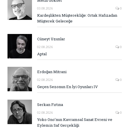
Metin Göksel
03.08.2026
0
Kardeşlikten Müşterekliğe: Ortak Hafızadan
Müşterek Geleceğe
Cüneyt Uzunlar
02.08.2026
0
Aptal
Erdoğan Mitrani
02.08.2026
0
Geçen Sezonun En İyi Oyunları IV
Serkan Fırtına
02.08.2026
0
Yoko Ono’nun Kavramsal Sanat Evreni ve
Eylemin Saf Gerçekliği