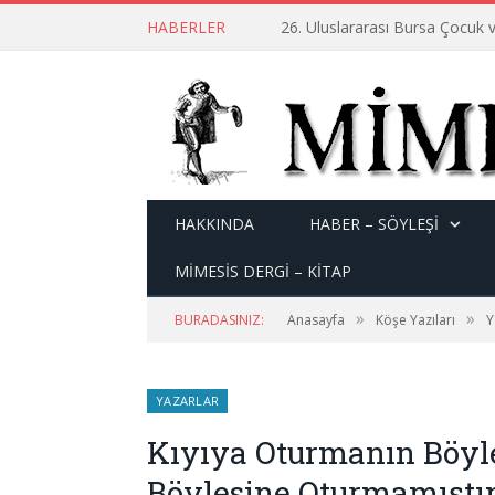
HABERLER
26. Uluslararası Bursa Çocuk v
HAKKINDA
HABER – SÖYLEŞI
MİMESİS DERGİ – KİTAP
»
»
BURADASINIZ:
Anasayfa
Köşe Yazıları
Y
YAZARLAR
Kıyıya Oturmanın Böyl
Böylesine Oturmamıştı