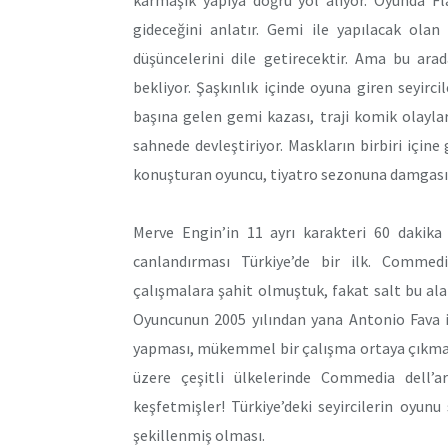
gideceğini anlatır. Gemi ile yapılacak olan
düşüncelerini dile getirecektir. Ama bu ara
bekliyor. Şaşkınlık içinde oyuna giren seyirc
başına gelen gemi kazası, traji komik olaylar
sahnede devleştiriyor. Maskların birbiri içine
konuşturan oyuncu, tiyatro sezonuna damgasın
Merve Engin’in 11 ayrı karakteri 60 daki
canlandırması Türkiye’de bir ilk. Commedia
çalışmalara şahit olmuştuk, fakat salt bu al
Oyuncunun 2005 yılından yana Antonio Fava ile
yapması, mükemmel bir çalışma ortaya çıkmas
üzere çeşitli ülkelerinde Commedia dell’ar
keşfetmişler! Türkiye’deki seyircilerin oyu
şekillenmiş olması.