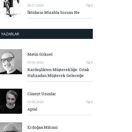
28.07.2026
0
İktidarın Mizahla Sorunu Ne
YAZARLAR
Metin Göksel
03.08.2026
0
Kardeşlikten Müşterekliğe: Ortak
Hafızadan Müşterek Geleceğe
Cüneyt Uzunlar
02.08.2026
0
Aptal
Erdoğan Mitrani