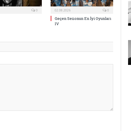
0
02.08.2026
0
Geçen Sezonun En İyi Oyunları
IV