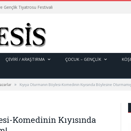
e Gençlik Tiyatrosu Festivali
ÇEVİRİ / ARAŞTIRMA
ÇOCUK – GENÇLIK
KÖŞE
»
azarlar
Kıyıya Oturmanın Böylesi-Komedinin Kıyısında Böylesine Oturmamış
esi-Komedinin Kıyısında
m!