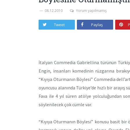
08.12.2010
Yorum yapılmamış
Tweet
Paylaş
P
İtalyan Commedia Gabriellina türünün Türkiye’
Engin, insanları komedinin rüzgarına bırakıy
“Kıyıya Oturmanın Böylesi” Commedia dell’arte
oyuncusu alanında Türkiye’de hızlı bir arayış 
Fava ile 4 yıl süren atölye yolculuğundan son
söylenilecek çok cümle var.
“Kıyıya Oturmanın Böylesi” konusu basit bir ö
karmaşık yapıya doğru yol alıyor. Oyunda Fla