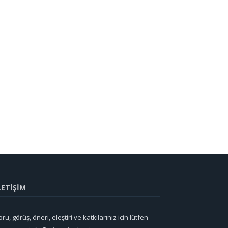
LETİŞİM
ru, görüş, öneri, eleştiri ve katkılarınız için lütfen