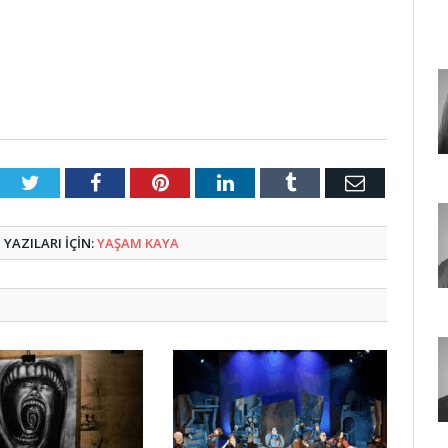
Twitter
Facebook
Pinterest
LinkedIn
Tumblr
E-
Posta
YAZILARI IÇIN:
YAŞAM KAYA