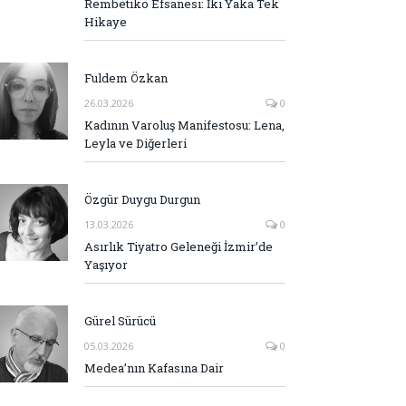
Rembetiko Efsanesi: İki Yaka Tek
Hikaye
Fuldem Özkan
26.03.2026
0
Kadının Varoluş Manifestosu: Lena,
Leyla ve Diğerleri
Özgür Duygu Durgun
13.03.2026
0
Asırlık Tiyatro Geleneği İzmir’de
Yaşıyor
Gürel Sürücü
05.03.2026
0
Medea’nın Kafasına Dair