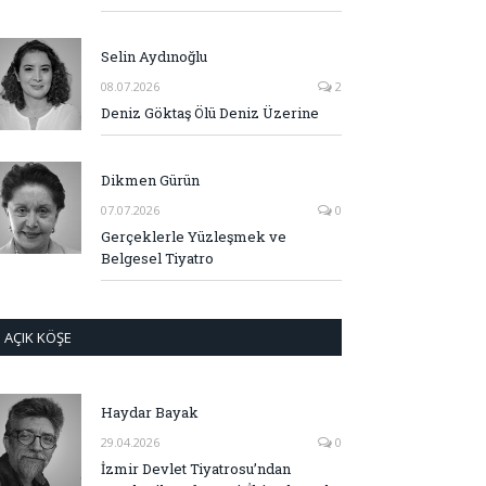
Selin Aydınoğlu
08.07.2026
2
Deniz Göktaş Ölü Deniz Üzerine
Dikmen Gürün
07.07.2026
0
Gerçeklerle Yüzleşmek ve
Belgesel Tiyatro
AÇIK KÖŞE
Haydar Bayak
29.04.2026
0
İzmir Devlet Tiyatrosu’ndan