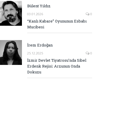
Bülent Yıldız
03.01.2026
0
“Kanlı Kabare” Oyununun Esbabı
Mucibesi
İrem Erdoğan
25.12.2025
0
İzmir Devlet Tiyatrosu’nda Sibel
Erdenk Rejisi: Arzunun Onda
Dokuzu