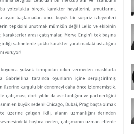
 bu yolculukta birçok karakter hayallerini, umutlarını,
da oyun başlamadan önce büyük bir sürpriz izleyenleri
ilerin tepkisini unutmak mümkün değil! Lelio ve ekibinin
, karakterler arası çatışmalar, Merve Engin’i tek başına
 girdiği sahnelerde çoklu karakter yaratmadaki ustalığını
ı vuruyor!
ka boyunca yüksek tempodan ödün vermeden masklarla
 Gabriellina tarzında oyunların içine serpiştirilmiş
an üzerine kurgulu bir denemeyi daha önce izlememiştik.
 çalışması, dört yıldır da asistanlığını ve partnerliğini
ının en büyük nedeni! Chicago, Dubai, Prag başta olmak
te üzerine çalışan ikili, alanın uzmanlığını derinden
nu sevmesindeki başlıca neden, çalışmanın uzman ellerde