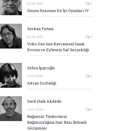
02.08.2026
0
Geçen Sezonun En İyi Oyunları IV
Serkan Fırtına
02.08.2026
0
Yoko Ono’nun Kavramsal Sanat
Evreni ve Eylemin Saf Gerçekliği
Zehra İpşiroğlu
27.07.2026
0
Akran Zorbalığı
Sacit Hadi Akdede
14.07.2026
0
Bağımsız Tiyatroların
Bağımsızlığına Dair Bazı İktisadi
Gözlemler