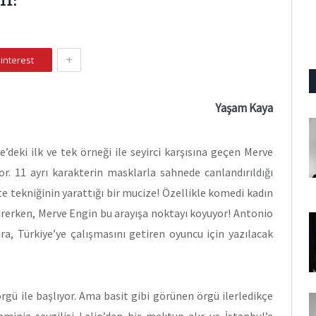
+
interest
Yaşam Kaya
deki ilk ve tek örneği ile seyirci karşısına geçen Merve
or. 11 ayrı karakterin masklarla sahnede canlandırıldığı
 tekniğinin yarattığı bir mucize! Özellikle komedi kadın
sürerken, Merve Engin bu arayışa noktayı koyuyor! Antonio
ra, Türkiye’ye çalışmasını getiren oyuncu için yazılacak
rgü ile başlıyor. Ama basit gibi görünen örgü ilerledikçe
minia sevgilisi Lelio’dan bir mektup alır ve İstanbul’a