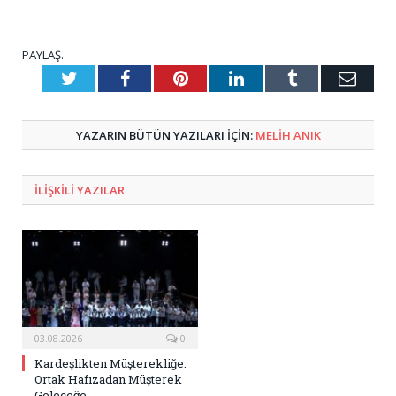
PAYLAŞ.
Twitter
Facebook
Pinterest
LinkedIn
Tumblr
E-
Posta
YAZARIN BÜTÜN YAZILARI IÇIN:
MELIH ANIK
ILIŞKILI
YAZILAR
03.08.2026
0
Kardeşlikten Müşterekliğe:
Ortak Hafızadan Müşterek
Geleceğe