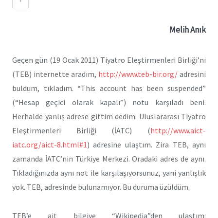
Melih Anık
Geçen gün (19 Ocak 2011) Tiyatro Eleştirmenleri Birliği’ni
(TEB) internette aradım,
http://www.teb-bir.org/
adresini
buldum, tıkladım. “This account has been suspended”
(“Hesap geçici olarak kapalı”) notu karşıladı beni.
Herhalde yanlış adrese gittim dedim. Uluslararası Tiyatro
Eleştirmenleri Birliği (İATC) (
http://www.aict-
iatc.org/aict-8.html#1
) adresine ulaştım. Zira TEB, aynı
zamanda İATC’nin Türkiye Merkezi. Oradaki adres de aynı.
Tıkladığınızda aynı not ile karşılaşıyorsunuz, yani yanlışlık
yok. TEB, adresinde bulunamıyor. Bu duruma üzüldüm.
TEB’e ait bilgiye “Wikipedia”den ulaştım: