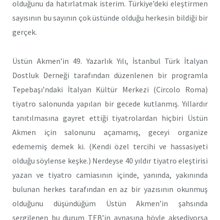
olduğunu da hatırlatmak isterim. Türkiye’deki eleştirmen
sayısının bu sayının çok üstünde olduğu herkesin bildiği bir
gerçek.
Üstün Akmen’in 49. Yazarlık Yılı, İstanbul Türk İtalyan
Dostluk Derneği tarafından düzenlenen bir programla
Tepebaşı’ndaki İtalyan Kültür Merkezi (Circolo Roma)
tiyatro salonunda yapılan bir gecede kutlanmış. Yıllardır
tanıtılmasına gayret ettiği tiyatrolardan hiçbiri Üstün
Akmen için salonunu açamamış, geceyi organize
edememiş demek ki. (Kendi özel tercihi ve hassasiyeti
olduğu söylense keşke.) Nerdeyse 40 yıldır tiyatro eleştirisi
yazan ve tiyatro camiasının içinde, yanında, yakınında
bulunan herkes tarafından en az bir yazısının okunmuş
olduğunu düşündüğüm Üstün Akmen’in şahsında
sergilenen bu durum TEB’in aynasına böyle aksediyorsa