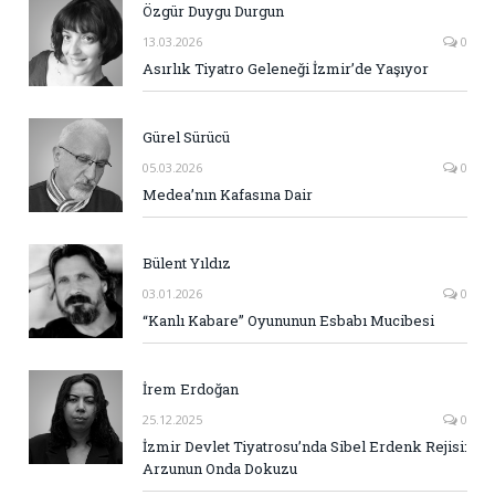
Özgür Duygu Durgun
13.03.2026
0
Asırlık Tiyatro Geleneği İzmir’de Yaşıyor
Gürel Sürücü
05.03.2026
0
Medea’nın Kafasına Dair
Bülent Yıldız
03.01.2026
0
“Kanlı Kabare” Oyununun Esbabı Mucibesi
İrem Erdoğan
25.12.2025
0
İzmir Devlet Tiyatrosu’nda Sibel Erdenk Rejisi:
Arzunun Onda Dokuzu