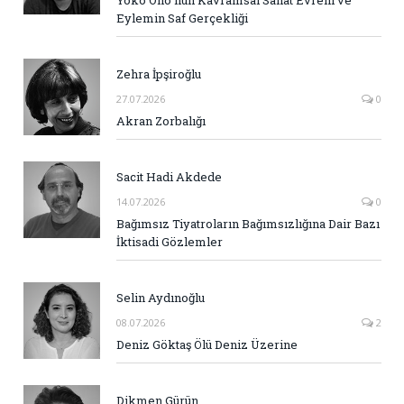
Yoko Ono’nun Kavramsal Sanat Evreni ve
Eylemin Saf Gerçekliği
Zehra İpşiroğlu
27.07.2026
0
Akran Zorbalığı
Sacit Hadi Akdede
14.07.2026
0
Bağımsız Tiyatroların Bağımsızlığına Dair Bazı
İktisadi Gözlemler
Selin Aydınoğlu
08.07.2026
2
Deniz Göktaş Ölü Deniz Üzerine
Dikmen Gürün