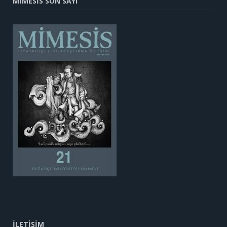
MİMESİS SON SAYI
İLETİŞİM