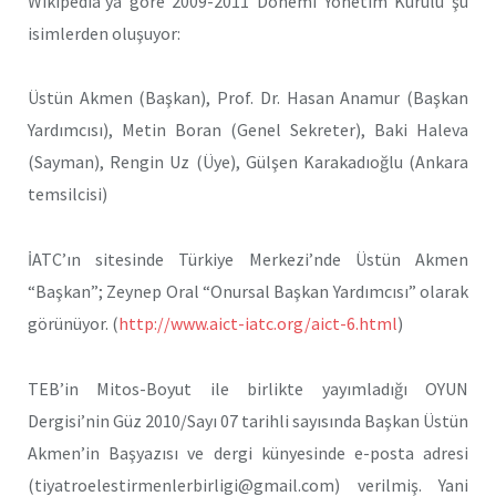
Wikipedia’ya göre 2009-2011 Dönemi Yönetim Kurulu şu
isimlerden oluşuyor:
Üstün Akmen (Başkan), Prof. Dr. Hasan Anamur (Başkan
Yardımcısı), Metin Boran (Genel Sekreter), Baki Haleva
(Sayman), Rengin Uz (Üye), Gülşen Karakadıoğlu (Ankara
temsilcisi)
İATC’ın sitesinde Türkiye Merkezi’nde Üstün Akmen
“Başkan”; Zeynep Oral “Onursal Başkan Yardımcısı” olarak
görünüyor. (
http://www.aict-iatc.org/aict-6.html
)
TEB’in Mitos-Boyut ile birlikte yayımladığı OYUN
Dergisi’nin Güz 2010/Sayı 07 tarihli sayısında Başkan Üstün
Akmen’in Başyazısı ve dergi künyesinde e-posta adresi
(tiyatroelestirmenlerbirligi@gmail.com) verilmiş. Yani