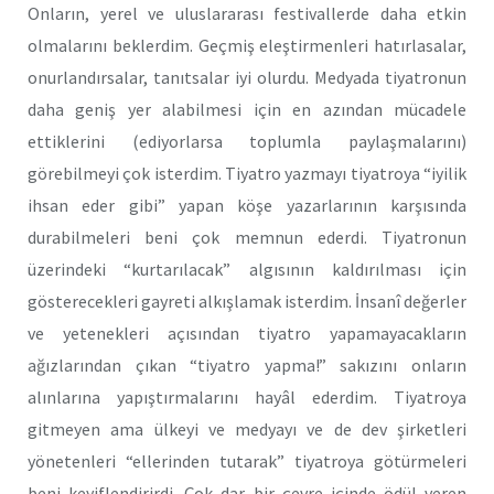
Onların, yerel ve uluslararası festivallerde daha etkin
olmalarını beklerdim. Geçmiş eleştirmenleri hatırlasalar,
onurlandırsalar, tanıtsalar iyi olurdu. Medyada tiyatronun
daha geniş yer alabilmesi için en azından mücadele
ettiklerini (ediyorlarsa toplumla paylaşmalarını)
görebilmeyi çok isterdim. Tiyatro yazmayı tiyatroya “iyilik
ihsan eder gibi” yapan köşe yazarlarının karşısında
durabilmeleri beni çok memnun ederdi. Tiyatronun
üzerindeki “kurtarılacak” algısının kaldırılması için
gösterecekleri gayreti alkışlamak isterdim. İnsanî değerler
ve yetenekleri açısından tiyatro yapamayacakların
ağızlarından çıkan “tiyatro yapma!” sakızını onların
alınlarına yapıştırmalarını hayâl ederdim. Tiyatroya
gitmeyen ama ülkeyi ve medyayı ve de dev şirketleri
yönetenleri “ellerinden tutarak” tiyatroya götürmeleri
beni keyiflendirirdi. Çok dar bir çevre içinde ödül veren