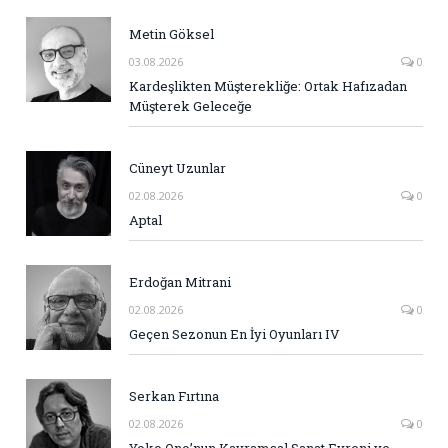
Metin Göksel
03.08.2026
0
Kardeşlikten Müşterekliğe: Ortak Hafızadan
Müşterek Geleceğe
Cüneyt Uzunlar
02.08.2026
0
Aptal
Erdoğan Mitrani
02.08.2026
0
Geçen Sezonun En İyi Oyunları IV
Serkan Fırtına
02.08.2026
0