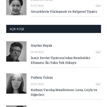
07.07.2026
0
Gerçeklerle Yüzleşmek ve Belgesel Tiyatro
AÇIK KÖŞE
Haydar Bayak
29.04.2026
0
İzmir Devlet Tiyatrosu’ndan Rembetiko
Efsanesi: İki Yaka Tek Hikaye
Fuldem Özkan
26.03.2026
0
Kadının Varoluş Manifestosu: Lena, Leyla ve
Diğerleri