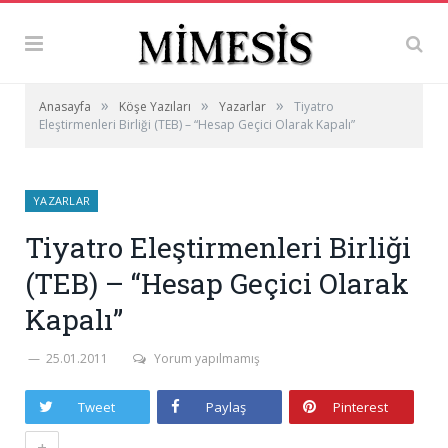
»
»
»
Anasayfa
Köşe Yazıları
Yazarlar
Tiyatro
Eleştirmenleri Birliği (TEB) – “Hesap Geçici Olarak Kapalı”
YAZARLAR
Tiyatro Eleştirmenleri Birliği
(TEB) – “Hesap Geçici Olarak
Kapalı”
25.01.2011
Yorum yapılmamış
Tweet
Paylaş
Pinterest
+