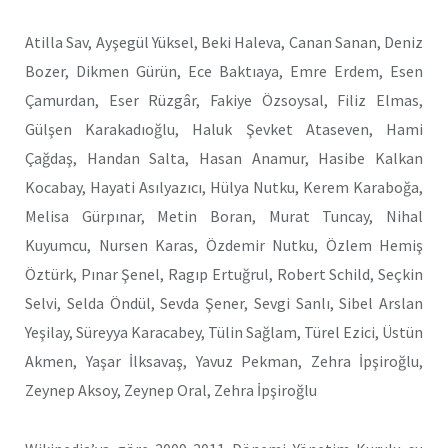
Atilla Sav, Ayşegül Yüksel, Beki Haleva, Canan Sanan, Deniz
Bozer, Dikmen Gürün, Ece Baktıaya, Emre Erdem, Esen
Çamurdan, Eser Rüzgâr, Fakiye Özsoysal, Filiz Elmas,
Gülşen Karakadıoğlu, Haluk Şevket Ataseven, Hami
Çağdaş, Handan Salta, Hasan Anamur, Hasibe Kalkan
Kocabay, Hayati Asılyazıcı, Hülya Nutku, Kerem Karaboğa,
Melisa Gürpınar, Metin Boran, Murat Tuncay, Nihal
Kuyumcu, Nursen Karas, Özdemir Nutku, Özlem Hemiş
Öztürk, Pınar Şenel, Ragıp Ertuğrul, Robert Schild, Seçkin
Selvi, Selda Öndül, Sevda Şener, Sevgi Sanlı, Sibel Arslan
Yeşilay, Süreyya Karacabey, Tülin Sağlam, Türel Ezici, Üstün
Akmen, Yaşar İlksavaş, Yavuz Pekman, Zehra İpşiroğlu,
Zeynep Aksoy, Zeynep Oral, Zehra İpşiroğlu