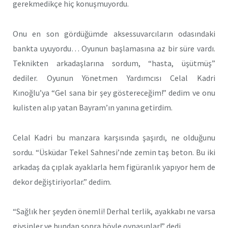
gerekmedikçe hiç konuşmuyordu.
Onu en son gördüğümde aksessuvarcıların odasındaki
bankta uyuyordu… Oyunun başlamasına az bir süre vardı.
Teknikten arkadaşlarına sordum, “hasta, üşütmüş”
dediler. Oyunun Yönetmen Yardımcısı Celal Kadri
Kınoğlu’ya “Gel sana bir şey göstereceğim!” dedim ve onu
kulisten alıp yatan Bayram’ın yanına getirdim.
Celal Kadri bu manzara karşısında şaşırdı, ne olduğunu
sordu. “Üsküdar Tekel Sahnesi’nde zemin taş beton. Bu iki
arkadaş da çıplak ayaklarla hem figüranlık yapıyor hem de
dekor değiştiriyorlar.” dedim.
“Sağlık her şeyden önemli! Derhal terlik, ayakkabı ne varsa
giysinler ve bundan sonra böyle oynasınlar!” dedi.