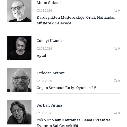
Metin Göksel
03.08.2026
0
Kardeşlikten Müşterekliğe: Ortak Hafızadan
Müşterek Geleceğe
Cüneyt Uzunlar
02.08.2026
0
Aptal
Erdoğan Mitrani
02.08.2026
0
Geçen Sezonun En İyi Oyunları IV
Serkan Fırtına
02.08.2026
0
Yoko Ono’nun Kavramsal Sanat Evreni ve
Eylemin Saf Gerçekliği