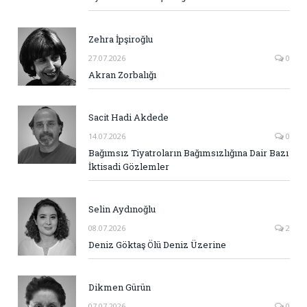
Zehra İpşiroğlu
27.07.2026
0
Akran Zorbalığı
Sacit Hadi Akdede
14.07.2026
0
Bağımsız Tiyatroların Bağımsızlığına Dair Bazı
İktisadi Gözlemler
Selin Aydınoğlu
08.07.2026
2
Deniz Göktaş Ölü Deniz Üzerine
Dikmen Gürün
07.07.2026
0