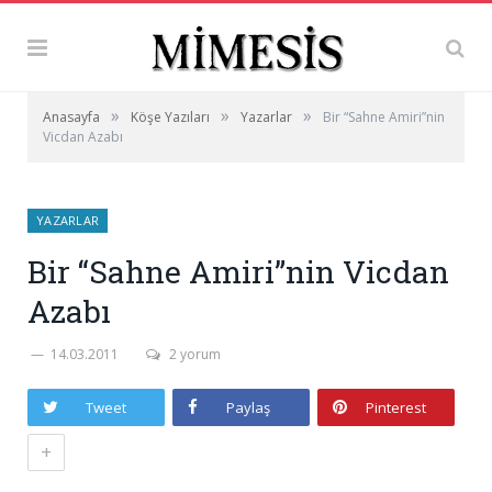
»
»
»
Anasayfa
Köşe Yazıları
Yazarlar
Bir “Sahne Amiri”nin
Vicdan Azabı
YAZARLAR
Bir “Sahne Amiri”nin Vicdan
Azabı
14.03.2011
2 yorum
Tweet
Paylaş
Pinterest
+