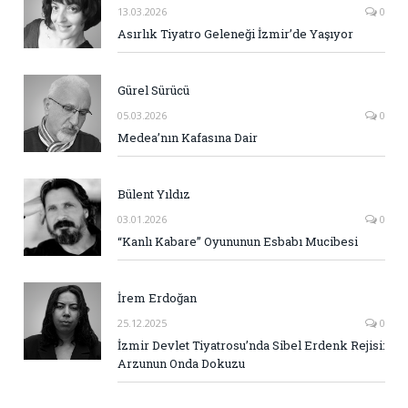
13.03.2026
0
Asırlık Tiyatro Geleneği İzmir’de Yaşıyor
Gürel Sürücü
05.03.2026
0
Medea’nın Kafasına Dair
Bülent Yıldız
03.01.2026
0
“Kanlı Kabare” Oyununun Esbabı Mucibesi
İrem Erdoğan
25.12.2025
0
İzmir Devlet Tiyatrosu’nda Sibel Erdenk Rejisi:
Arzunun Onda Dokuzu