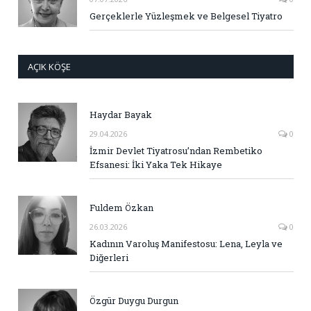
Gerçeklerle Yüzleşmek ve Belgesel Tiyatro
AÇIK KÖŞE
Haydar Bayak
29.04.2026
0
İzmir Devlet Tiyatrosu’ndan Rembetiko
Efsanesi: İki Yaka Tek Hikaye
Fuldem Özkan
26.03.2026
0
Kadının Varoluş Manifestosu: Lena, Leyla ve
Diğerleri
Özgür Duygu Durgun