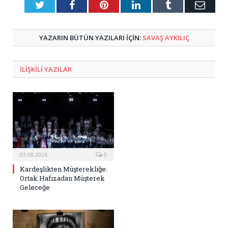
Twitter
Facebook
Pinterest
LinkedIn
Tumblr
E-
Posta
YAZARIN BÜTÜN YAZILARI IÇIN:
SAVAŞ AYKILIÇ
ILIŞKILI
YAZILAR
03.08.2026
0
Kardeşlikten Müşterekliğe:
Ortak Hafızadan Müşterek
Geleceğe