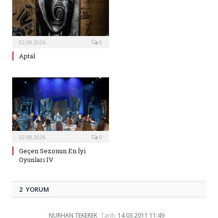
02.08.2026
0
Aptal
02.08.2026
0
Geçen Sezonun En İyi
Oyunları IV
2 YORUM
NURHAN TEKEREK
Tarih:
14.03.2011 11:49