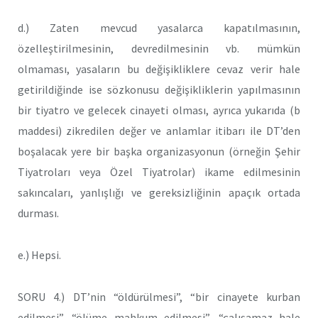
d.) Zaten mevcud yasalarca kapatılmasının,
özelleştirilmesinin, devredilmesinin vb. mümkün
olmaması, yasaların bu değişikliklere cevaz verir hale
getirildiğinde ise sözkonusu değişikliklerin yapılmasının
bir tiyatro ve gelecek cinayeti olması, ayrıca yukarıda (b
maddesi) zikredilen değer ve anlamlar itibarı ile DT’den
boşalacak yere bir başka organizasyonun (örneğin Şehir
Tiyatroları veya Özel Tiyatrolar) ikame edilmesinin
sakıncaları, yanlışlığı ve gereksizliğinin apaçık ortada
durması.
e.) Hepsi.
SORU 4.) DT’nin “öldürülmesi”, “bir cinayete kurban
edilmesi”, “ölüme mahkum edilmesi”, “çalışamaz hale