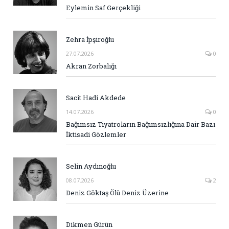
Eylemin Saf Gerçekliği
Zehra İpşiroğlu
27.07.2026
0
Akran Zorbalığı
Sacit Hadi Akdede
14.07.2026
0
Bağımsız Tiyatroların Bağımsızlığına Dair Bazı
İktisadi Gözlemler
Selin Aydınoğlu
08.07.2026
2
Deniz Göktaş Ölü Deniz Üzerine
Dikmen Gürün