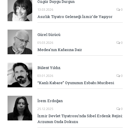
Özgür Duygu Durgun
13.03.2026
0
Asırlık Tiyatro Geleneği İzmir’de Yaşıyor
Gürel Sürücü
05.03.2026
0
Medea’nın Kafasına Dair
Bülent Yıldız
03.01.2026
0
“Kanlı Kabare” Oyununun Esbabı Mucibesi
İrem Erdoğan
25.12.2025
0
İzmir Devlet Tiyatrosu’nda Sibel Erdenk Rejisi:
Arzunun Onda Dokuzu