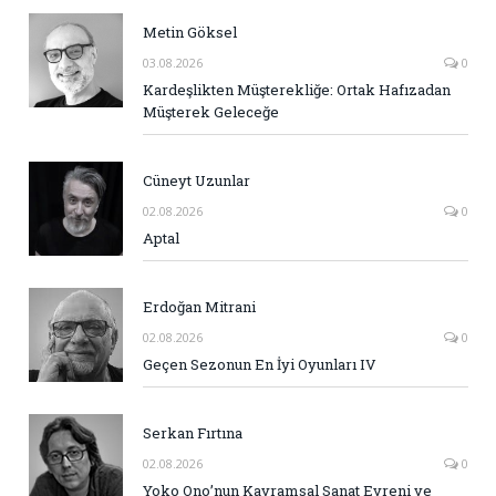
Metin Göksel
03.08.2026
0
Kardeşlikten Müşterekliğe: Ortak Hafızadan
Müşterek Geleceğe
Cüneyt Uzunlar
02.08.2026
0
Aptal
Erdoğan Mitrani
02.08.2026
0
Geçen Sezonun En İyi Oyunları IV
Serkan Fırtına
02.08.2026
0
Yoko Ono’nun Kavramsal Sanat Evreni ve