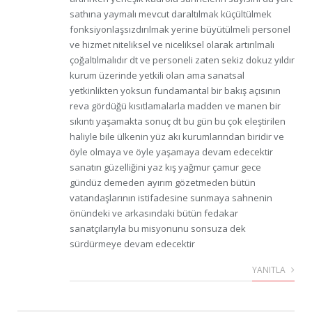
sathına yaymalı mevcut daraltılmak küçültülmek
fonksiyonlaşsızdırılmak yerine büyütülmeli personel
ve hizmet niteliksel ve niceliksel olarak artırılmalı
çoğaltılmalıdır dt ve personeli zaten sekiz dokuz yıldır
kurum üzerinde yetkili olan ama sanatsal
yetkinlikten yoksun fundamantal bir bakış açısının
reva gördüğü kısıtlamalarla madden ve manen bir
sıkıntı yaşamakta sonuç dt bu gün bu çok eleştirilen
haliyle bile ülkenin yüz akı kurumlarından biridir ve
öyle olmaya ve öyle yaşamaya devam edecektir
sanatın güzelliğini yaz kış yağmur çamur gece
gündüz demeden ayırım gözetmeden bütün
vatandaşlarının istifadesine sunmaya sahnenin
önündeki ve arkasındaki bütün fedakar
sanatçılarıyla bu misyonunu sonsuza dek
sürdürmeye devam edecektir
YANITLA