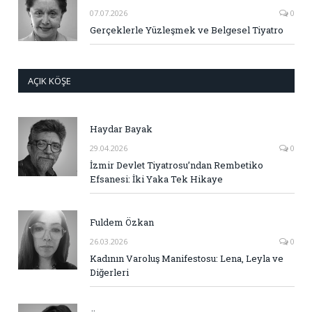
07.07.2026
0
Gerçeklerle Yüzleşmek ve Belgesel Tiyatro
AÇIK KÖŞE
Haydar Bayak
29.04.2026
0
İzmir Devlet Tiyatrosu’ndan Rembetiko
Efsanesi: İki Yaka Tek Hikaye
Fuldem Özkan
26.03.2026
0
Kadının Varoluş Manifestosu: Lena, Leyla ve
Diğerleri