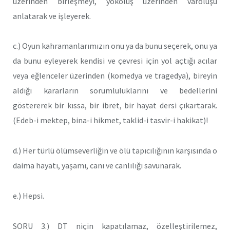
üzerinden birleşmeyi, yokoluş üzerinden varoluşu
anlatarak ve işleyerek.
c.) Oyun kahramanlarımızın onu ya da bunu seçerek, onu ya
da bunu eyleyerek kendisi ve çevresi için yol açtığı acılar
veya eğlenceler üzerinden (komedya ve tragedya), bireyin
aldığı kararların sorumluluklarını ve bedellerini
göstererek bir kıssa, bir ibret, bir hayat dersi çıkartarak.
(Edeb-i mektep, bina-i hikmet, taklid-i tasvir-i hakikat)!
d.) Her türlü ölümseverliğin ve ölü tapıcılığının karşısında o
daima hayatı, yaşamı, canı ve canlılığı savunarak.
e.) Hepsi.
SORU 3.) DT niçin kapatılamaz, özelleştirilemez,