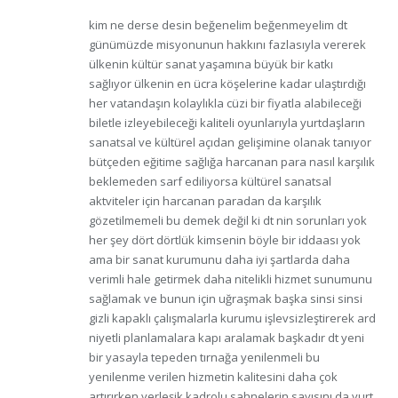
kim ne derse desin beğenelim beğenmeyelim dt
günümüzde misyonunun hakkını fazlasıyla vererek
ülkenin kültür sanat yaşamına büyük bir katkı
sağlıyor ülkenin en ücra köşelerine kadar ulaştırdığı
her vatandaşın kolaylıkla cüzi bir fiyatla alabileceği
biletle izleyebileceği kaliteli oyunlarıyla yurtdaşların
sanatsal ve kültürel açıdan gelişimine olanak tanıyor
bütçeden eğitime sağlığa harcanan para nasıl karşılık
beklemeden sarf ediliyorsa kültürel sanatsal
aktviteler için harcanan paradan da karşılık
gözetilmemeli bu demek değil ki dt nin sorunları yok
her şey dört dörtlük kimsenin böyle bir iddaası yok
ama bir sanat kurumunu daha iyi şartlarda daha
verimli hale getirmek daha nitelikli hizmet sunumunu
sağlamak ve bunun için uğraşmak başka sinsi sinsi
gizli kapaklı çalışmalarla kurumu işlevsizleştirerek ard
niyetli planlamalara kapı aralamak başkadır dt yeni
bir yasayla tepeden tırnağa yenilenmeli bu
yenilenme verilen hizmetin kalitesini daha çok
artırırken yerleşik kadrolu sahnelerin sayısını da yurt