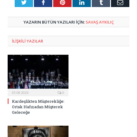
Twitter
Facebook
Pinterest
LinkedIn
Tumblr
E-
Posta
YAZARIN BÜTÜN YAZILARI IÇIN:
SAVAŞ AYKILIÇ
ILIŞKILI
YAZILAR
03.08.2026
0
Kardeşlikten Müşterekliğe:
Ortak Hafızadan Müşterek
Geleceğe