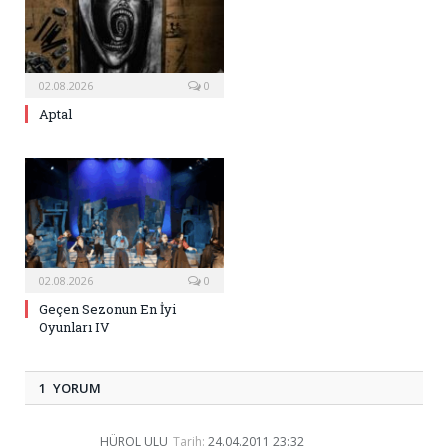
02.08.2026
0
Aptal
02.08.2026
0
Geçen Sezonun En İyi
Oyunları IV
1 YORUM
HÜROL ULU
Tarih:
24.04.2011 23:32