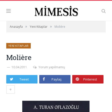
»
»
Anasayfa
Yeni Kitaplar
Molière
YENI KITAPLAR
Molière
10.04.2011
Yorum yapılmamış
Tweet
Paylaş
Pinterest
+