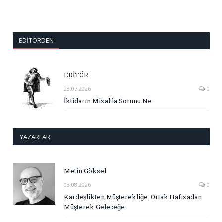
EDITÖRDEN
EDİTÖR
28.07.2026
0
İktidarın Mizahla Sorunu Ne
YAZARLAR
Metin Göksel
03.08.2026
0
Kardeşlikten Müşterekliğe: Ortak Hafızadan
Müşterek Geleceğe