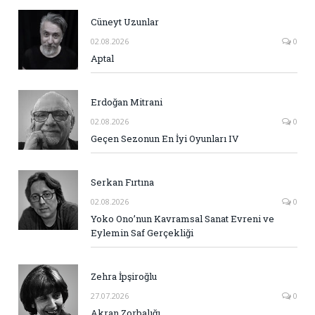
Cüneyt Uzunlar
02.08.2026
0
Aptal
Erdoğan Mitrani
02.08.2026
0
Geçen Sezonun En İyi Oyunları IV
Serkan Fırtına
02.08.2026
0
Yoko Ono’nun Kavramsal Sanat Evreni ve
Eylemin Saf Gerçekliği
Zehra İpşiroğlu
27.07.2026
0
Akran Zorbalığı