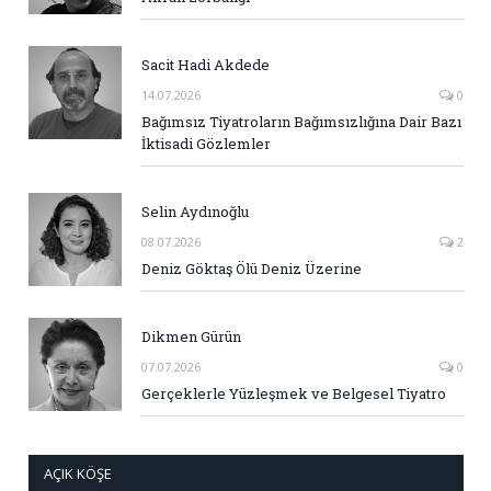
Sacit Hadi Akdede
14.07.2026
0
Bağımsız Tiyatroların Bağımsızlığına Dair Bazı
İktisadi Gözlemler
Selin Aydınoğlu
08.07.2026
2
Deniz Göktaş Ölü Deniz Üzerine
Dikmen Gürün
07.07.2026
0
Gerçeklerle Yüzleşmek ve Belgesel Tiyatro
AÇIK KÖŞE