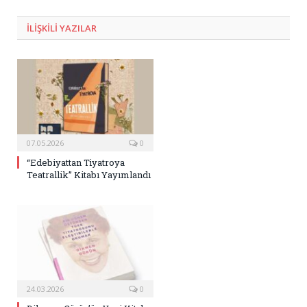
Posta
ILIŞKILI
YAZILAR
07.05.2026
0
“Edebiyattan Tiyatroya
Teatrallik” Kitabı Yayımlandı
24.03.2026
0