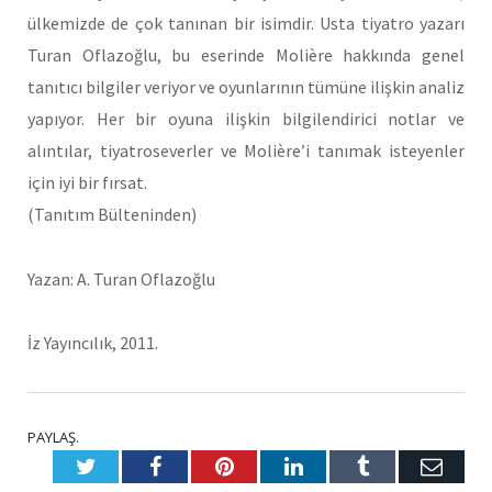
ülkemizde de çok tanınan bir isimdir. Usta tiyatro yazarı
Turan Oflazoğlu, bu eserinde Molière hakkında genel
tanıtıcı bilgiler veriyor ve oyunlarının tümüne ilişkin analiz
yapıyor. Her bir oyuna ilişkin bilgilendirici notlar ve
alıntılar, tiyatroseverler ve Molière’i tanımak isteyenler
için iyi bir fırsat.
(Tanıtım Bülteninden)
Yazan: A. Turan Oflazoğlu
İz Yayıncılık, 2011.
PAYLAŞ.
Twitter
Facebook
Pinterest
LinkedIn
Tumblr
E-