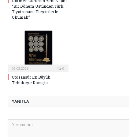
Dikmen Gürün’ün Yeni Kitabı
“Bir Dönem Üstünden Türk
Tiyatrosunu Eleştirilerle
Okumak”
03.03.2026
0
Otosansür En Büyük
Tehlikeye Dönüştü
YANITLA