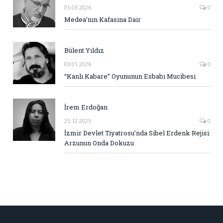
05.03.2026
0
Medea’nın Kafasına Dair
Bülent Yıldız
03.01.2026
0
“Kanlı Kabare” Oyununun Esbabı Mucibesi
İrem Erdoğan
25.12.2025
0
İzmir Devlet Tiyatrosu’nda Sibel Erdenk Rejisi:
Arzunun Onda Dokuzu