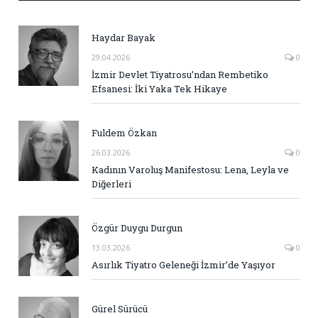
Haydar Bayak
29.04.2026
0
İzmir Devlet Tiyatrosu’ndan Rembetiko
Efsanesi: İki Yaka Tek Hikaye
Fuldem Özkan
26.03.2026
0
Kadının Varoluş Manifestosu: Lena, Leyla ve
Diğerleri
Özgür Duygu Durgun
13.03.2026
0
Asırlık Tiyatro Geleneği İzmir’de Yaşıyor
Gürel Sürücü