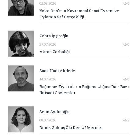
02.08.2026
0
Yoko Ono’nun Kavramsal Sanat Evreni ve
Eylemin Saf Gerçekliği
Zehra İpşiroğlu
27.07.2026
0
Akran Zorbalığı
Sacit Hadi Akdede
14.07.2026
0
Bağımsız Tiyatroların Bağımsızlığına Dair Bazı
İktisadi Gözlemler
Selin Aydınoğlu
08.07.2026
2
Deniz Göktaş Ölü Deniz Üzerine