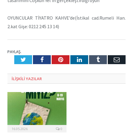
tasarımını Coşkun Yel’in gerçekleştirdiği oyun
OYUNCULAR TİYATRO KAHVE’de(İstikal cad.Rumeli Han.
2.kat Gişe: 0212 245 13 14)
PAYLAŞ.
Twitter
Facebook
Pinterest
LinkedIn
Tumblr
E-
Posta
ILIŞKILI
YAZILAR
16.05.2026
0