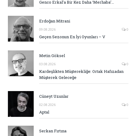
Genco Erkal’a Bir Kez Daha ‘Merhaba’…
Erdoğan Mitrani
09.08.2026
0
Geçen Sezonun En İyi Oyunları – V
Metin Göksel
03.08.2026
0
Kardeşlikten Müşterekliğe: Ortak Hafızadan
Müşterek Geleceğe
Cüneyt Uzunlar
02.08.2026
0
Aptal
Serkan Fırtına