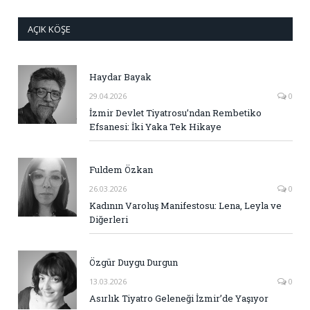
AÇIK KÖŞE
Haydar Bayak
29.04.2026
0
İzmir Devlet Tiyatrosu’ndan Rembetiko
Efsanesi: İki Yaka Tek Hikaye
Fuldem Özkan
26.03.2026
0
Kadının Varoluş Manifestosu: Lena, Leyla ve
Diğerleri
Özgür Duygu Durgun
13.03.2026
0
Asırlık Tiyatro Geleneği İzmir’de Yaşıyor