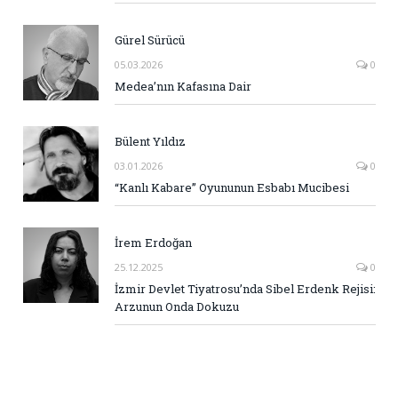
Gürel Sürücü
05.03.2026
0
Medea’nın Kafasına Dair
Bülent Yıldız
03.01.2026
0
“Kanlı Kabare” Oyununun Esbabı Mucibesi
İrem Erdoğan
25.12.2025
0
İzmir Devlet Tiyatrosu’nda Sibel Erdenk Rejisi:
Arzunun Onda Dokuzu