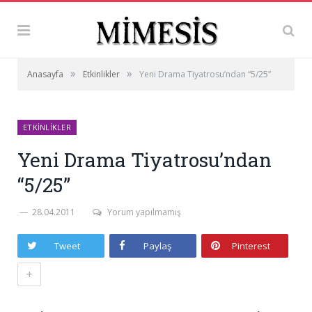
»
»
Anasayfa
Etkinlikler
Yeni Drama Tiyatrosu’ndan “5/25”
ETKINLIKLER
Yeni Drama Tiyatrosu’ndan
“5/25”
28.04.2011
Yorum yapılmamış
Tweet
Paylaş
Pinterest
+