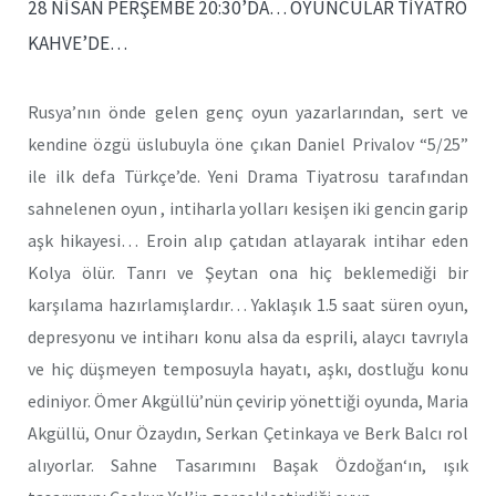
28 NİSAN PERŞEMBE 20:30’DA… OYUNCULAR TİYATRO
KAHVE’DE…
Rusya’nın önde gelen genç oyun yazarlarından, sert ve
kendine özgü üslubuyla öne çıkan Daniel Privalov “5/25”
ile ilk defa Türkçe’de. Yeni Drama Tiyatrosu tarafından
sahnelenen oyun , intiharla yolları kesişen iki gencin garip
aşk hikayesi… Eroin alıp çatıdan atlayarak intihar eden
Kolya ölür. Tanrı ve Şeytan ona hiç beklemediği bir
karşılama hazırlamışlardır… Yaklaşık 1.5 saat süren oyun,
depresyonu ve intiharı konu alsa da esprili, alaycı tavrıyla
ve hiç düşmeyen temposuyla hayatı, aşkı, dostluğu konu
ediniyor. Ömer Akgüllü’nün çevirip yönettiği oyunda, Maria
Akgüllü, Onur Özaydın, Serkan Çetinkaya ve Berk Balcı rol
alıyorlar. Sahne Tasarımını Başak Özdoğan‘ın, ışık