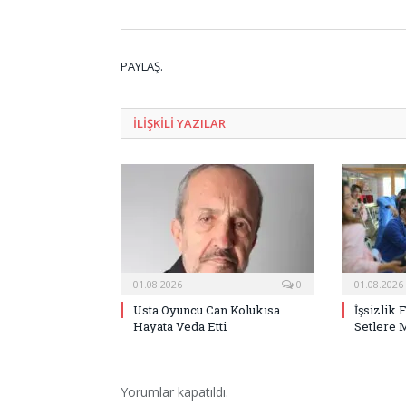
PAYLAŞ.
ILIŞKILI
YAZILAR
01.08.2026
0
01.08.2026
Usta Oyuncu Can Kolukısa
İşsizlik 
Hayata Veda Etti
Setlere 
Yorumlar kapatıldı.