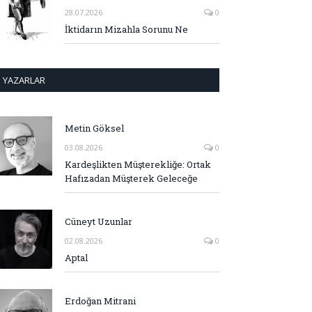
28.07.2026
0
İktidarın Mizahla Sorunu Ne
YAZARLAR
Metin Göksel
03.08.2026
0
Kardeşlikten Müşterekliğe: Ortak
Hafızadan Müşterek Geleceğe
Cüneyt Uzunlar
02.08.2026
0
Aptal
Erdoğan Mitrani