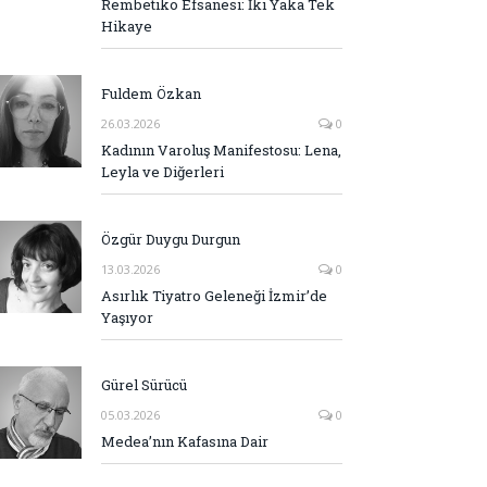
Rembetiko Efsanesi: İki Yaka Tek
Hikaye
Fuldem Özkan
26.03.2026
0
Kadının Varoluş Manifestosu: Lena,
Leyla ve Diğerleri
Özgür Duygu Durgun
13.03.2026
0
Asırlık Tiyatro Geleneği İzmir’de
Yaşıyor
Gürel Sürücü
05.03.2026
0
Medea’nın Kafasına Dair