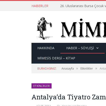
HABERLER
26. Uluslararası Bursa Çocuk v
HAKKINDA
HABER – SÖYLEŞI
MİMESİS DERGİ – KİTAP
»
»
BURADASINIZ:
Anasayfa
Etkinlikler
Anta
ETKINLIKLER
Antalya’da Tiyatro Za