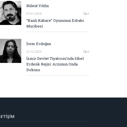
Bülent Yıldız
03.01.2026
0
“Kanlı Kabare” Oyununun Esbabı
Mucibesi
İrem Erdoğan
25.12.2025
0
İzmir Devlet Tiyatrosu’nda Sibel
Erdenk Rejisi: Arzunun Onda
Dokuzu
LETİŞİM