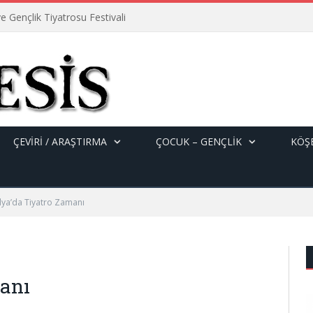
e Gençlik Tiyatrosu Festivali
ÇEVİRİ / ARAŞTIRMA
ÇOCUK – GENÇLIK
KÖŞE
lya’da Tiyatro Zamanı
manı