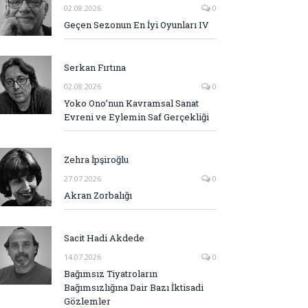
02.08.2026
0
Geçen Sezonun En İyi Oyunları IV
Serkan Fırtına
02.08.2026
0
Yoko Ono’nun Kavramsal Sanat
Evreni ve Eylemin Saf Gerçekliği
Zehra İpşiroğlu
27.07.2026
0
Akran Zorbalığı
Sacit Hadi Akdede
14.07.2026
0
Bağımsız Tiyatroların
Bağımsızlığına Dair Bazı İktisadi
Gözlemler