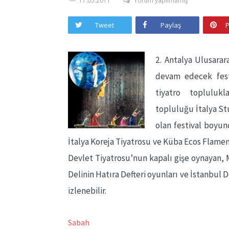
17.05.2011
Yorum yapılmamış
Tweet
Paylaş
P
2. Antalya Ulusarar
devam edecek festi
tiyatro toplulukl
topluluğu İtalya Stu
olan festival boyun
İtalya Koreja Tiyatrosu ve Küba Ecos Flame
Devlet Tiyatrosu’nun kapalı gişe oynayan,
Delinin Hatıra Defteri oyunları ve İstanbul
izlenebilir.
Sabah