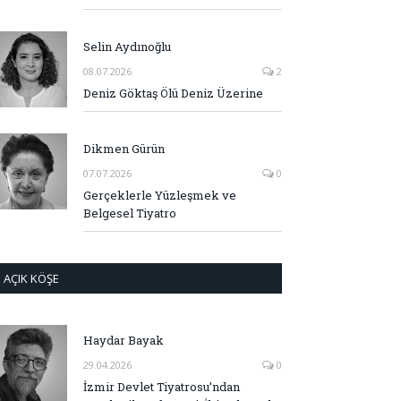
Selin Aydınoğlu
08.07.2026
2
Deniz Göktaş Ölü Deniz Üzerine
Dikmen Gürün
07.07.2026
0
Gerçeklerle Yüzleşmek ve
Belgesel Tiyatro
AÇIK KÖŞE
Haydar Bayak
29.04.2026
0
İzmir Devlet Tiyatrosu’ndan