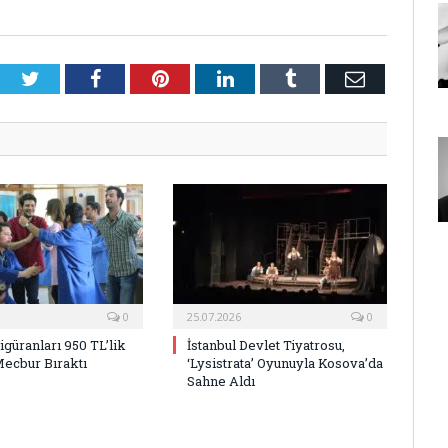
Twitter
Facebook
Pinterest
LinkedIn
Tumblr
E-
Posta
0
25.07.2026
0
Figüranları 950 TL’lik
İstanbul Devlet Tiyatrosu,
Mecbur Bıraktı
‘Lysistrata’ Oyunuyla Kosova’da
Sahne Aldı