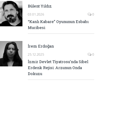
Bülent Yıldız
03.01.2026
0
“Kanlı Kabare” Oyununun Esbabı
Mucibesi
İrem Erdoğan
25.12.2025
0
İzmir Devlet Tiyatrosu’nda Sibel
Erdenk Rejisi: Arzunun Onda
Dokuzu