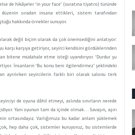
else de hikâyeler ‘in your face’ (suratına tiyatro) türünde
t düzenin sıradan insana ettikleri, sistem tarafından
üştüğü hakkında örnekler sunuyor.
 olarak değil biçim olarak da çok önemsediğini anlatıyor:
u karşı karşıya getiriyor, seyirci kendisini gördüklerinden
lan bitene müdahale etme isteği uyandırıyor. ‘Durdur şu
rtiyor. İnsanların ‘Bu konu beni ilgilendirmez’ şeklindeki
 ayrılırken seyircilerin farklı biri olarak salonu terk
yirciyi de oyuna dâhil etmeyi, aslında sınırların nerede
idiyor. Yani oyunun tam da içinde olmak… Savaşın, aşırı
imin ortasındayız. Varlığımıza bu kadar anlam yüklemek
 çok, hep daha çok, sistemler kuruyoruz, bu sistemlerde