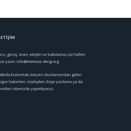
LETİŞİM
ru, görüş, öneri, eleştiri ve katkılarınız için lütfen
ize yazın:
info@mimesis-dergi.org
atkıda bulunmak isteyen okurlarımızdan gelen
zgün haberleri, söyleşileri, köşe yazılarını ya da
evirileri sitemizde yayımlıyoruz.