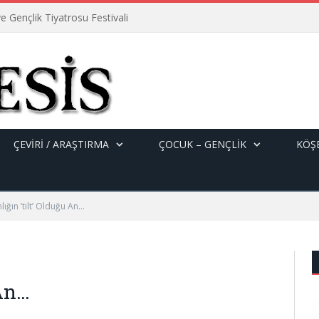
e Gençlik Tiyatrosu Festivali
ÇEVİRİ / ARAŞTIRMA
ÇOCUK – GENÇLIK
KÖŞE
lığın ’tilt’ Olduğu An…
 An…