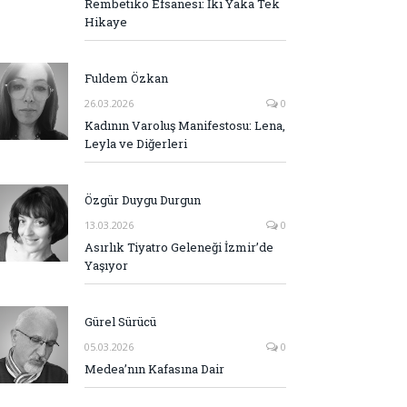
Rembetiko Efsanesi: İki Yaka Tek
Hikaye
Fuldem Özkan
26.03.2026
0
Kadının Varoluş Manifestosu: Lena,
Leyla ve Diğerleri
Özgür Duygu Durgun
13.03.2026
0
Asırlık Tiyatro Geleneği İzmir’de
Yaşıyor
Gürel Sürücü
05.03.2026
0
Medea’nın Kafasına Dair