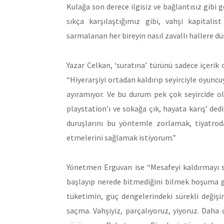
Kulağa son derece ilgisiz ve bağlantısız gibi g
sıkça karşılaştığımız gibi, vahşi kapitalis
sarmalanan her bireyin nasıl zavallı hallere d
Yazar Celkan, ‘suratına’ türünü sadece içerik
“Hiyerarşiyi ortadan kaldırıp seyirciyle oyuncuy
ayıramıyor. Ve bu durum pek çok seyircide o
playstation’ı ve sokağa çık, hayata karış’ dedi
duruşlarını bu yöntemle zorlamak, tiyatrodan
etmelerini sağlamak istiyorum.”
Yönetmen Erguvan ise “Mesafeyi kaldırmayı se
başlayıp nerede bitmediğini bilmek hoşuma g
tüketimin, güç dengelerindeki sürekli değiş
saçma. Vahşiyiz, parçalıyoruz, yiyoruz. Daha