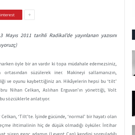
+
interest
3 Mayıs 2011 tarihli Radikal’de yayınlanan yazısını
ıyoruzç)
narken öyle bir an vardır ki topa müdahale edemezsiniz,
ortasından süzülerek iner. Makineyi sallamanızın,
iği ve oyunu kaybettiğiniz an. Hikâyelerin hepsi bu ‘tilt’
 Ebru Nihan Celkan, Aslıhan Erguvan’ın yönettiği, Volt
bu sözcüklerle anlatıyor.
Celkan, ‘Tilt’te. İşinde gücünde, ‘normal’ bir hayatı olan
eçme ihtimalinin hiç de düşük olmadığı öyküler. İntihar
ayat süren genç adamın (Levent Can) kendini sorguladığı