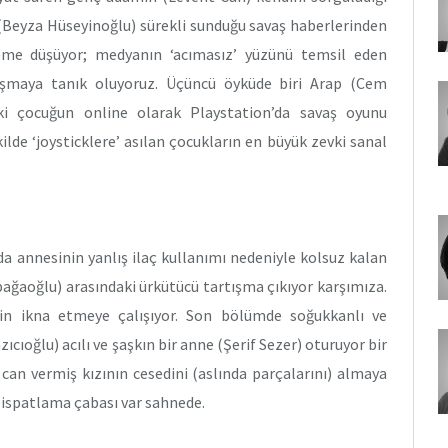
r (Beyza Hüseyinoğlu) sürekli sunduğu savaş haberlerinden
leme düşüyor; medyanın ‘acımasız’ yüzünü temsil eden
ışmaya tanık oluyoruz. Üçüncü öyküde biri Arap (Cem
iki çocuğun online olarak Playstation’da savaş oyunu
kilde ‘joysticklere’ asılan çocukların en büyük zevki sanal
a annesinin yanlış ilaç kullanımı nedeniyle kolsuz kalan
bağaoğlu) arasındaki ürkütücü tartışma çıkıyor karşımıza.
için ikna etmeye çalışıyor. Son bölümde soğukkanlı ve
oğlu) acılı ve şaşkın bir anne (Şerif Sezer) oturuyor bir
can vermiş kızının cesedini (aslında parçalarını) almaya
 ispatlama çabası var sahnede.