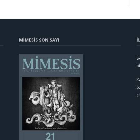
MİMESİS SON SAYI
İ
So
b
K
ö
ç