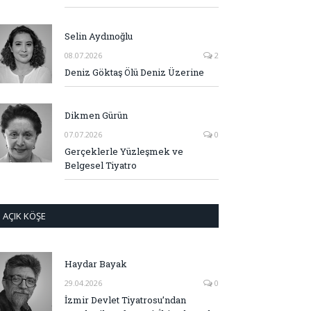
Selin Aydınoğlu
08.07.2026
2
Deniz Göktaş Ölü Deniz Üzerine
Dikmen Gürün
07.07.2026
0
Gerçeklerle Yüzleşmek ve
Belgesel Tiyatro
AÇIK KÖŞE
Haydar Bayak
29.04.2026
0
İzmir Devlet Tiyatrosu’ndan