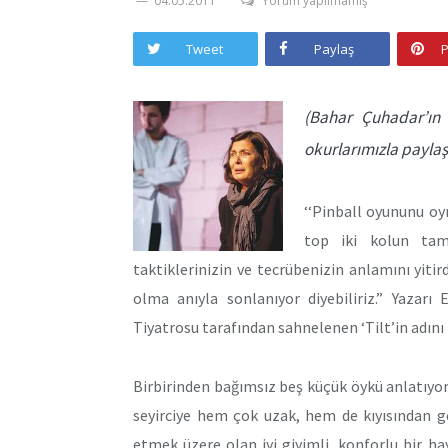
04.05.2011
Yorum yapılmamış
Tweet
Paylaş
P
(Bahar Çuhadar’ın 
okurlarımızla paylaş
‘‘Pinball oyununu oy
top iki kolun tam 
taktiklerinizin ve tecrübenizin anlamını yitird
olma anıyla sonlanıyor diyebiliriz.” Yazarı
Tiyatrosu tarafından sahnelenen ‘Tilt’in adını 
Birbirinden bağımsız beş küçük öykü anlatıyor 
seyirciye hem çok uzak, hem de kıyısından g
etmek üzere olan iyi giyimli, konforlu bir h