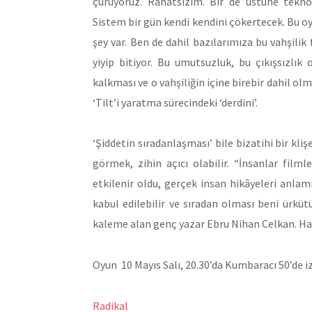
çürüyoruz. Rahatsızım. Bir de üstüne teknolo
Sistem bir gün kendi kendini çökertecek. Bu 
şey var. Ben de dahil bazılarımıza bu vahşilik
yiyip bitiyor. Bu umutsuzluk, bu çıkışsızlı
kalkması ve o vahşiliğin içine birebir dahil o
‘Tilt’i yaratma sürecindeki ‘derdini’.
‘Şiddetin sıradanlaşması’ bile bizatihi bir kliş
görmek, zihin açıcı olabilir. “İnsanlar film
etkilenir oldu, gerçek insan hikâyeleri anlam
kabul edilebilir ve sıradan olması beni ürkütü
kaleme alan genç yazar Ebru Nihan Celkan. Hak
Oyun 10 Mayıs Salı, 20.30’da Kumbaracı 50’de iz
Radikal