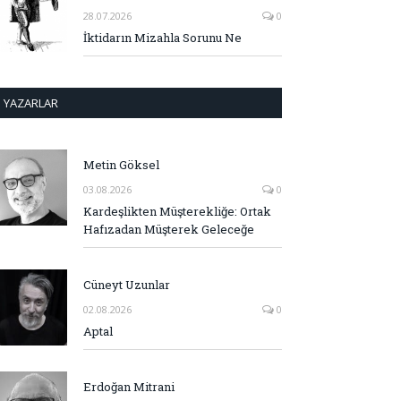
28.07.2026
0
İktidarın Mizahla Sorunu Ne
YAZARLAR
Metin Göksel
03.08.2026
0
Kardeşlikten Müşterekliğe: Ortak
Hafızadan Müşterek Geleceğe
Cüneyt Uzunlar
02.08.2026
0
Aptal
Erdoğan Mitrani