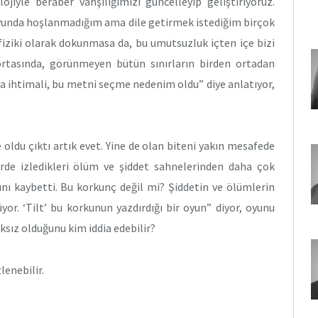
jiyle beraber vahşiliğimizi güncelleyip geliştiriyoruz.
oyunda hoşlanmadığım ama dile getirmek istediğim birçok
 fiziki olarak dokunmasa da, bu umutsuzluk içten içe bizi
k ortasında, görünmeyen bütün sınırların birden ortadan
lma ihtimali, bu metni seçme nedenim oldu” diye anlatıyor,
e oldu çıktı artık evet. Yine de olan biteni yakın mesafede
lerde izledikleri ölüm ve şiddet sahnelerinden daha çok
ını kaybetti. Bu korkunç değil mi? Şiddetin ve ölümlerin
yor. ‘Tilt’ bu korkunun yazdırdığı bir oyun” diyor, oyunu
sız olduğunu kim iddia edebilir?
lenebilir.