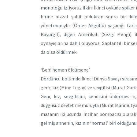
monoloğu izliyoruz ilkin. İkinci öyküde spike
birine bizzat şahit olduktan sonra bir iki
yönetmeniyle (Ömer Akgüllü) yaşadığı tart
Bayurgil), diğeri Amerikalı (Sezgi Mengi) 
oynayışlarına dahil oluyoruz. Saplantılı bir şe
da olsa öldürmek.
‘Beni hemen öldürsene’
Dördüncü bölümde İkinci Dünya Savaşı sırasınd
genç kız (Mine Tugay) ve sevgilisi (Murat Gari
Genç kız, sevgilisini, kendisini öldürmesi 
duygusuz devlet memuruyla (Murat Mahmutyazıcı
masanın iki ucunda. İntihar bombacısı olarak 
gelmiş annenin, kızının ‘normal’ biri olduğunu