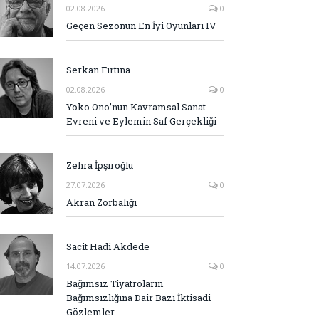
02.08.2026
0
Geçen Sezonun En İyi Oyunları IV
Serkan Fırtına
02.08.2026
0
Yoko Ono’nun Kavramsal Sanat
Evreni ve Eylemin Saf Gerçekliği
Zehra İpşiroğlu
27.07.2026
0
Akran Zorbalığı
Sacit Hadi Akdede
14.07.2026
0
Bağımsız Tiyatroların
Bağımsızlığına Dair Bazı İktisadi
Gözlemler