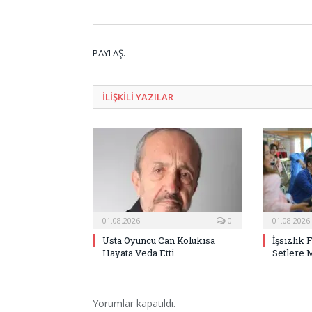
PAYLAŞ.
ILIŞKILI
YAZILAR
01.08.2026
0
01.08.2026
Usta Oyuncu Can Kolukısa
İşsizlik 
Hayata Veda Etti
Setlere 
Yorumlar kapatıldı.