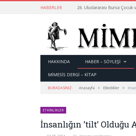
HABERLER
26. Uluslararası Bursa Çocuk v
HAKKINDA
HABER – SÖYLEŞI
MİMESİS DERGİ – KİTAP
»
»
BURADASINIZ:
Anasayfa
Etkinlikler
İnsan
ETKINLIKLER
İnsanlığın ’tilt’ Olduğu