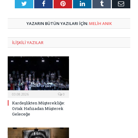
Twitter
Facebook
Pinterest
LinkedIn
Tumblr
E-
Posta
YAZARIN BÜTÜN YAZILARI IÇIN:
MELIH ANIK
ILIŞKILI
YAZILAR
03.08.2026
0
Kardeşlikten Müşterekliğe:
Ortak Hafızadan Müşterek
Geleceğe