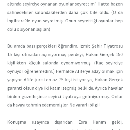
altında seyirciye oynanan oyunlar seyrettim” Hatta bazen
sahnedekiler salondakilerden daha çok bile oldu. (O da
İngiltere’de oyun seyretmiş. Onun seyrettiği oyunlar hep
dolu oluyor anlaşılan)
Bu arada bazı gerçekleri öğrendim. İzmit Şehir Tiyatrosu
15 kişi olmadan açmıyormuş perdeyi, Hakan Gerçek 150
kişilikten küçük salonda oynamıyormuş. (Kaç seyirciye
oynuyor öğrenemedim.) Herhalde Afife’ye aday olmak için
yapıyor. Afife jürisi en az 75 kişi istiyor ya, Hakan Gerçek
garanti olsun diye iki katını seçmiş belki de. Ayrıca havalar
birden güzelleşince seyirci tiyatroya gelmiyormuş. Onlar
da havayı tahmin edememişler. Ne yararlı bilgi!
Konuşma uzayınca dışarıdan Esra Hanım geldi,