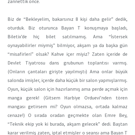
zannettik önce.
Biz de “Bekleyelim, bakarsınız 8 kişi daha gelir” dedik,
oturduk. Biz oturunca Bayan T konuşmaya başladı,
Biletix’de hiç bilet satılmamış. Ama “İstersek
oynayabilirler miymiş” bilmiyor, akşam ya da başka gün
“misafirleri” olsak? Kahve içer miyiz? Zaten içeride de
Devlet Tiyatrosu dans grubunun toplantısı varmış.
(Onların çantaları girişte yayılmıştı) Ama onlar büyük
salonda imişler, içerde daha küçük bir salon yapmışlarmış.
Oyun, küçük salon için hazırlanmış ama perde açmak için
manga gerek! (Gitsem Harbiye Orduevi’nden tören
mangası getirsem mi? Oyun olmazsa, ortada kalmaz
cenaze!) O sırada oradan geçmekte olan Emre Bey,
“Teknik ekip yok ki burada, akşam gelecek” dedi. Baştan
karar verilmiş zaten, iptal etmişler o seansı ama Bayan T