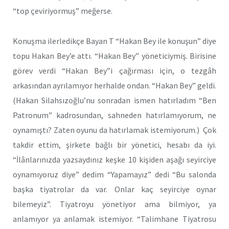
“top çeviriyormuş” meğerse.
Konuşma ilerledikçe Bayan T “Hakan Bey ile konuşun” diye
topu Hakan Bey’e attı. “Hakan Bey” yöneticiymiş. Birisine
görev verdi “Hakan Bey”i çağırması için, o tezgâh
arkasından ayrılamıyor herhalde ondan. “Hakan Bey” geldi.
(Hakan Silahsızoğlu’nu sonradan ismen hatırladım “Ben
Patronum” kadrosundan, sahneden hatırlamıyorum, ne
oynamıştı? Zaten oyunu da hatırlamak istemiyorum.) Çok
takdir ettim, şirkete bağlı bir yönetici, hesabı da iyi.
“İlânlarınızda yazsaydınız keşke 10 kişiden aşağı seyirciye
oynamıyoruz diye” dedim “Yapamayız” dedi “Bu salonda
başka tiyatrolar da var. Onlar kaç seyirciye oynar
bilemeyiz”. Tiyatroyu yönetiyor ama bilmiyor, ya
anlamıyor ya anlamak istemiyor. “Talimhane Tiyatrosu