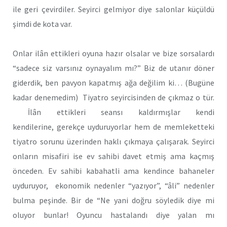
ile geri çevirdiler. Seyirci gelmiyor diye salonlar küçüldü
şimdi de kota var.
Onlar ilân ettikleri oyuna hazır olsalar ve bize sorsalardı
“sadece siz varsınız oynayalım mı?” Biz de utanır döner
giderdik, ben pavyon kapatmış ağa değilim ki… (Bugüne
kadar denemedim) Tiyatro seyircisinden de çıkmaz o tür.
İlân ettikleri seansı kaldırmışlar kendi
kendilerine, gerekçe uyduruyorlar hem de memleketteki
tiyatro sorunu üzerinden haklı çıkmaya çalışarak. Seyirci
onların misafiri ise ev sahibi davet etmiş ama kaçmış
önceden. Ev sahibi kabahatli ama kendince bahaneler
uyduruyor, ekonomik nedenler “yazıyor”, “âli” nedenler
bulma peşinde. Bir de “Ne yani doğru söyledik diye mi
oluyor bunlar! Oyuncu hastalandı diye yalan mı