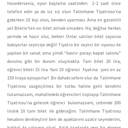
hissederseniz, oyun başlama saatinden 1-2 saat önce
telefon edin ya da siz siz olun Talimhane Tiyatrosu’na
giderken 10 kişi olun, benden uyarması. Ama en garantili
yol Biletix’ten on bilet almak önceden. Hiç değilse herkes
yerinde ve hazır olur, bekler. Onlar satılan bilet sayısına
bakıyorlar seyirciye değil! Tiyatro bir seyirci bir oyuncu ile
yapılan bir sanat ama şimdi “bastır parayı kapat salonu”
durumu gibi bir durum oluşmakta. Tam bilet 20 lira,
öğrenci bileti 15 lira. Yani 10 öğrenci fiyatına yani en az
150 liraya oynuyorlar! Bir dahaki sefere olur da Talimhane
Tiyatrosu vazgeçilmez bir tutku haline gelir kendimi
tutamazsam, mahalledeki öğrencileri toplayıp Talimhane
Tiyatrosu’na gelecek öğrenci bulamazsam, cebimde 200
liralık 10 tam bilet ile gideceğim. Talimhane Tiyatrosu
hesabını denkleştirir ben de ayaklarımı uzatır seyrederim,
bakkal da çalışmış olur! Artık tiyatroda yeni bir dönem