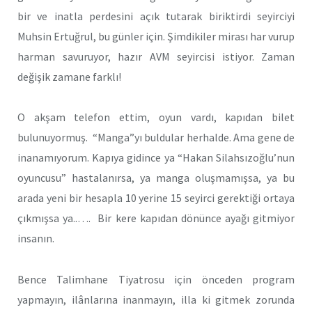
bir ve inatla perdesini açık tutarak biriktirdi seyirciyi
Muhsin Ertuğrul, bu günler için. Şimdikiler mirası har vurup
harman savuruyor, hazır AVM seyircisi istiyor. Zaman
değişik zamane farklı!
O akşam telefon ettim, oyun vardı, kapıdan bilet
bulunuyormuş. “Manga”yı buldular herhalde. Ama gene de
inanamıyorum. Kapıya gidince ya “Hakan Silahsızoğlu’nun
oyuncusu” hastalanırsa, ya manga oluşmamışsa, ya bu
arada yeni bir hesapla 10 yerine 15 seyirci gerektiği ortaya
çıkmışsa ya..…. Bir kere kapıdan dönünce ayağı gitmiyor
insanın.
Bence Talimhane Tiyatrosu için önceden program
yapmayın, ilânlarına inanmayın, illa ki gitmek zorunda