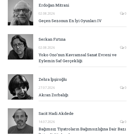
Erdoğan Mitrani
02.08.2026
0
Geçen Sezonun En İyi Oyunları IV
Serkan Fırtına
02.08.2026
0
Yoko Ono’nun Kavramsal Sanat Evreni ve
Eylemin Saf Gerçekliği
Zehra İpşiroğlu
27.07.2026
0
Akran Zorbalığı
Sacit Hadi Akdede
14.07.2026
0
Bağımsız Tiyatroların Bağımsızlığına Dair Bazı