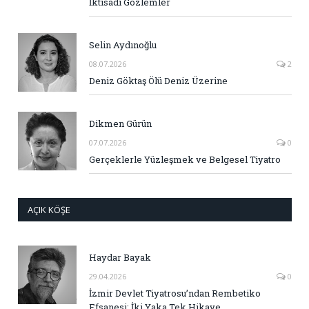
İktisadi Gözlemler
Selin Aydınoğlu
08.07.2026
2
Deniz Göktaş Ölü Deniz Üzerine
Dikmen Gürün
07.07.2026
0
Gerçeklerle Yüzleşmek ve Belgesel Tiyatro
AÇIK KÖŞE
Haydar Bayak
29.04.2026
0
İzmir Devlet Tiyatrosu’ndan Rembetiko
Efsanesi: İki Yaka Tek Hikaye