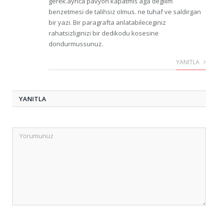
gerek.ayrica pavyon kapatmis aga degilim
benzetmesi de talihsiz olmus. ne tuhaf ve saldirgan
bir yazi. Bir paragrafta anlatabileceginiz
rahatsizliginizi bir dedikodu kosesine
dondurmussunuz.
YANITLA
YANITLA