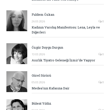
Fuldem Özkan
26.03.2026
0
Kadının Varoluş Manifestosu: Lena, Leyla ve
Diğerleri
Özgür Duygu Durgun
13.03.2026
0
Asırlık Tiyatro Geleneği İzmir’de Yaşıyor
Gürel Sürücü
05.03.2026
0
Medea’nın Kafasına Dair
Bülent Yıldız