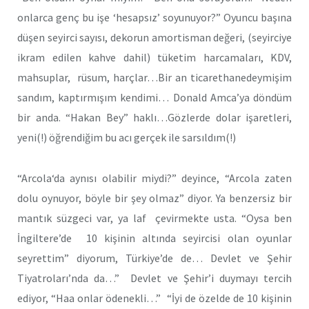
onlarca genç bu işe ‘hesapsız’ soyunuyor?” Oyuncu başına
düşen seyirci sayısı, dekorun amortisman değeri, (seyirciye
ikram edilen kahve dahil) tüketim harcamaları, KDV,
mahsuplar, rüsum, harçlar…Bir an ticarethanedeymişim
sandım, kaptırmışım kendimi… Donald Amca’ya döndüm
bir anda. “Hakan Bey” haklı…Gözlerde dolar işaretleri,
yeni(!) öğrendiğim bu acı gerçek ile sarsıldım(!)
“Arcola‘da aynısı olabilir miydi?” deyince, “Arcola zaten
dolu oynuyor, böyle bir şey olmaz” diyor. Ya benzersiz bir
mantık süzgeci var, ya laf çevirmekte usta. “Oysa ben
İngiltere’de 10 kişinin altında seyircisi olan oyunlar
seyrettim” diyorum, Türkiye’de de… Devlet ve Şehir
Tiyatroları’nda da…” Devlet ve Şehir’i duymayı tercih
ediyor, “Haa onlar ödenekli…” “İyi de özelde de 10 kişinin