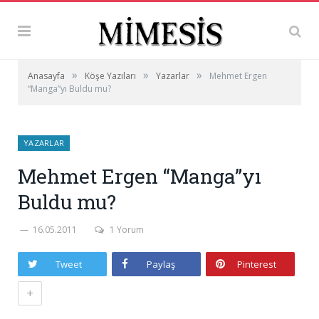
»
»
»
Anasayfa
Köşe Yazıları
Yazarlar
Mehmet Ergen
“Manga”yı Buldu mu?
YAZARLAR
Mehmet Ergen “Manga”yı
Buldu mu?
16.05.2011
1 Yorum
Tweet
Paylaş
Pinterest
+