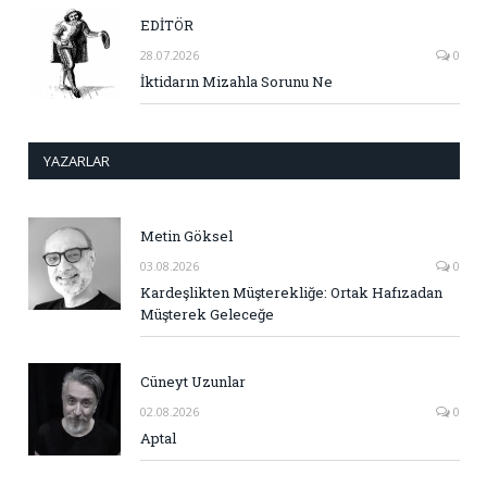
EDİTÖR
28.07.2026
0
İktidarın Mizahla Sorunu Ne
YAZARLAR
Metin Göksel
03.08.2026
0
Kardeşlikten Müşterekliğe: Ortak Hafızadan
Müşterek Geleceğe
Cüneyt Uzunlar
02.08.2026
0
Aptal