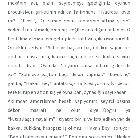
mekânın adı, bizim seyretmeye geldiğimiz oyunun
prodüksiyon şirketinin adı da Talimhane Tiyatrosu, öyle
mi?”. “Evet!”, “O zaman onun ilânlarının altına yazın”
dedim. İkna olmadı, ama hiç değilse anladığını anladım. O
beni ikna etmek için gelir gider tablosu çıkarıyor sürekli.
Örnekler veriyor. “Sahneye baştan başa dekor yapan bir
grubun masrafını çıkarması için en az şu kadar seyirci
olmalı” diyor. “Oyunda 4 oyuncu varsa onların gideri de
var” “Sahneye baştan başa dekor yapmak” “büyük iş”
galiba, “Hakan Bey” anlattıkça fark ediyorum. İyi de bir
kere kurup en az on kişiye oynarsan, oynadığın sayı kadar…
Aklımdan amortisman hesabı yapıyorum, seyirci başına
dekor masrafı ne olur diye…Doğru ya
“kutsallaştırmayalım”, tiyatro bir iş ve icra edilen yer de
bakkal dükkânı, hesapsız iş olmaz. “Hakan Bey” soruyor:
“Ben olsam oynar mıyım?” Ben ona soruyorum: “Neden