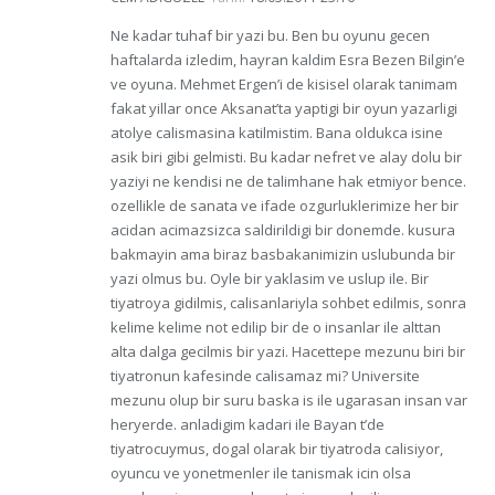
Ne kadar tuhaf bir yazi bu. Ben bu oyunu gecen
haftalarda izledim, hayran kaldim Esra Bezen Bilgin’e
ve oyuna. Mehmet Ergen’i de kisisel olarak tanimam
fakat yillar once Aksanat’ta yaptigi bir oyun yazarligi
atolye calismasina katilmistim. Bana oldukca isine
asik biri gibi gelmisti. Bu kadar nefret ve alay dolu bir
yaziyi ne kendisi ne de talimhane hak etmiyor bence.
ozellikle de sanata ve ifade ozgurluklerimize her bir
acidan acimazsizca saldirildigi bir donemde. kusura
bakmayin ama biraz basbakanimizin uslubunda bir
yazi olmus bu. Oyle bir yaklasim ve uslup ile. Bir
tiyatroya gidilmis, calisanlariyla sohbet edilmis, sonra
kelime kelime not edilip bir de o insanlar ile alttan
alta dalga gecilmis bir yazi. Hacettepe mezunu biri bir
tiyatronun kafesinde calisamaz mi? Universite
mezunu olup bir suru baska is ile ugarasan insan var
heryerde. anladigim kadari ile Bayan t’de
tiyatrocuymus, dogal olarak bir tiyatroda calisiyor,
oyuncu ve yonetmenler ile tanismak icin olsa