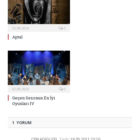
02.08.2026
0
Aptal
02.08.2026
0
Geçen Sezonun En İyi
Oyunları IV
1 YORUM
CEM ADIGUZEL
Tarih:
18.05.2011 23:16