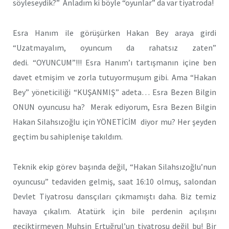
söyleseydik?” Anladım ki böyle “oyunlar” da var tiyatroda!
Esra Hanım ile görüşürken Hakan Bey araya girdi
“Uzatmayalım, oyuncum da rahatsız zaten”
dedi. “OYUNCUM”!!! Esra Hanım’ı tartışmanın içine ben
davet etmişim ve zorla tutuyormuşum gibi. Ama “Hakan
Bey” yöneticiliği “KUŞANMIŞ” adeta… Esra Bezen Bilgin
ONUN oyuncusu ha? Merak ediyorum, Esra Bezen Bilgin
Hakan Silahsızoğlu için YÖNETİCİM diyor mu? Her şeyden
geçtim bu sahiplenişe takıldım.
Teknik ekip görev başında değil, “Hakan Silahsızoğlu’nun
oyuncusu” tedaviden gelmiş, saat 16:10 olmuş, salondan
Devlet Tiyatrosu dansçıları çıkmamıştı daha. Biz temiz
havaya çıkalım. Atatürk için bile perdenin açılışını
geciktirmeyen Muhsin Ertuğrul’un tiyatrosu değil bu! Bir