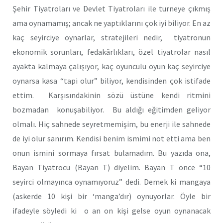
Şehir Tiyatroları ve Devlet Tiyatroları ile turneye çıkmış
ama oynamamış; ancak ne yaptıklarını çok iyi biliyor. En az
kaç seyirciye oynarlar, stratejileri nedir, tiyatronun
ekonomik sorunları, fedakârlıkları, özel tiyatrolar nasıl
ayakta kalmaya çalışıyor, kaç oyunculu oyun kaç seyirciye
oynarsa kasa “tapi olur” biliyor, kendisinden çok istifade
ettim. Karşısındakinin sözü üstüne kendi ritmini
bozmadan konuşabiliyor. Bu aldığı eğitimden geliyor
olmalı. Hiç sahnede seyretmemişim, bu enerji ile sahnede
de iyi olur sanırım. Kendisi benim ismimi not etti ama ben
onun ismini sormaya fırsat bulamadım. Bu yazıda ona,
Bayan Tiyatrocu (Bayan T) diyelim. Bayan T önce “10
seyirci olmayınca oynamıyoruz” dedi. Demek ki mangaya
(askerde 10 kişi bir ‘manga’dır) oynuyorlar. Öyle bir
ifadeyle söyledi ki o an on kişi gelse oyun oynanacak