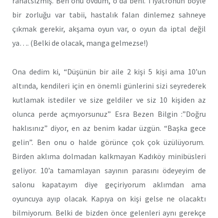
rahatsızmış. Ben onu övdüm, o da beni. Tiyatronun böyle
bir zorluğu var tabii, hastalık falan dinlemez sahneye
çıkmak gerekir, akşama oyun var, o oyun da iptal değil
ya…. (Belki de olacak, manga gelmezse!)
Ona dedim ki, “Düşünün bir aile 2 kişi 5 kişi ama 10’un
altında, kendileri için en önemli günlerini sizi seyrederek
kutlamak istediler ve size geldiler ve siz 10 kişiden az
olunca perde açmıyorsunuz” Esra Bezen Bilgin :”Doğru
haklısınız” diyor, en az benim kadar üzgün. “Başka gece
gelin”. Ben onu o halde görünce çok çok üzülüyorum.
Birden aklıma dolmadan kalkmayan Kadıköy minibüsleri
geliyor. 10’a tamamlayan sayının parasını ödeyeyim de
salonu kapatayım diye geçiriyorum aklımdan ama
oyuncuya ayıp olacak. Kapıya on kişi gelse ne olacaktı
bilmiyorum. Belki de bizden önce gelenleri aynı gerekçe