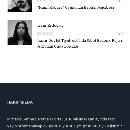
03.01.2026
0
“Kanlı Kabare” Oyununun Esbabı Mucibesi
İrem Erdoğan
25.12.2025
0
İzmir Devlet Tiyatrosu’nda Sibel Erdenk Rejisi:
Arzunun Onda Dokuzu
HAKKIMIZDA
Mimesis Sahne Sanatları Portali 2010 yılının Nisan ayında test
yayınını tamamlayıp okuyucusuyla buluşmuştur. Otuz yılı aşkın bir