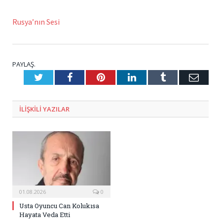
Rusya’nın Sesi
PAYLAŞ.
Twitter
Facebook
Pinterest
LinkedIn
Tumblr
E-
Posta
ILIŞKILI
YAZILAR
01.08.2026
0
Usta Oyuncu Can Kolukısa
Hayata Veda Etti