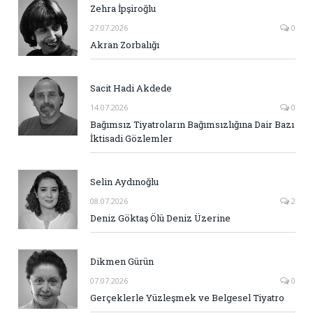
Zehra İpşiroğlu
27.07.2026
0
Akran Zorbalığı
Sacit Hadi Akdede
14.07.2026
0
Bağımsız Tiyatroların Bağımsızlığına Dair Bazı
İktisadi Gözlemler
Selin Aydınoğlu
08.07.2026
2
Deniz Göktaş Ölü Deniz Üzerine
Dikmen Gürün
07.07.2026
0
Gerçeklerle Yüzleşmek ve Belgesel Tiyatro