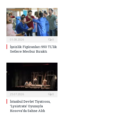
01.08.2026
0
İşsizlik Figüranları 950 TL’lik
Setlere Mecbur Bıraktı
25.07.2026
0
İstanbul Devlet Tiyatrosu,
‘Lysistrata’ Oyunuyla
Kosova’da Sahne Aldı