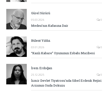
Gürel Sürücü
05.03.2026
0
Medea’nın Kafasına Dair
Bülent Yıldız
03.01.2026
0
“Kanlı Kabare” Oyununun Esbabı Mucibesi
İrem Erdoğan
25.12.2025
0
İzmir Devlet Tiyatrosu’nda Sibel Erdenk Rejisi:
Arzunun Onda Dokuzu