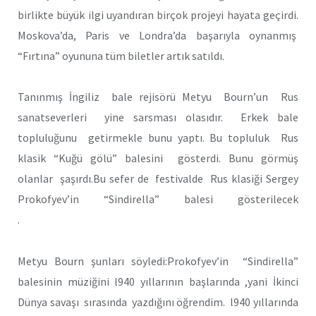
birlikte büyük ilgi uyandıran birçok projeyi hayata geçirdi.
Moskova’da, Paris ve Londra’da başarıyla oynanmış
“Fırtına” oyununa tüm biletler artık satıldı.
Tanınmış İngiliz bale rejisörü Metyu Bourn’un Rus
sanatseverleri yine sarsması olasıdır. Erkek bale
topluluğunu getirmekle bunu yaptı. Bu topluluk Rus
klasik “Kuğü gölü” balesini gösterdi. Bunu görmüş
olanlar şaşırdı.Bu sefer de festivalde Rus klasiği Sergey
Prokofyev’in “Sindirella” balesi gösterilecek
.
Metyu Bourn şunları söyledi:Prokofyev’in “Sindirella”
balesinin müziğini l940 yıllarının başlarında ,yani İkinci
Dünya savaşı sırasında yazdığını öğrendim. l940 yıllarında