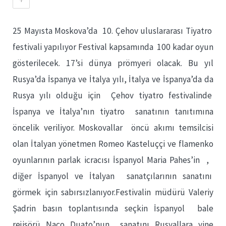
25 Mayısta Moskova’da 10. Çehov uluslararası Tiyatro
festivali yapılıyor Festival kapsamında 100 kadar oyun
gösterilecek. 17’si dünya prömyeri olacak. Bu yıl
Rusya’da İspanya ve İtalya yılı, İtalya ve İspanya’da da
Rusya yılı olduğu için Çehov tiyatro festivalinde
İspanya ve İtalya’nın tiyatro sanatının tanıtımına
öncelik veriliyor. Moskovallar öncü akımı temsilcisi
olan İtalyan yönetmen Romeo Kasteluççi ve flamenko
oyunlarının parlak icracısı İspanyol Maria Pahes’in ,
diğer İspanyol ve İtalyan sanatçılarının sanatını
görmek için sabırsızlanıyor.Festivalin müdürü Valeriy
Şadrin basın toplantısında seçkin İspanyol bale
rejisörü Naço Duato’nun sanatını Rusyallara yine