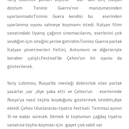
dostum Tonino Guerra’nın manzumesinden
uyarlanmadır.Tonino Guera kendisi bu eserinden
uyarlanma oyunu sahneye koymamı istedi. İtalyan filim
sanatındaki Uyanış çağının sinemacılarını, eserlerini çok
sevdiğim için isteğini yerine getirdim.Tonino Guerra parlak
İtalyan yönetmerleri Fellini, Antonioni ve diğerleriyle
beraber çalıştı.Festival’de Çehov’un bir oyunu da
gösterilecek.
Yuriy Lübimov, Rusya’da mesleği doktorluk olan parlak
yazarlar ,var ,diye şaka etti ve Çehov’un eserlerinde
Rusya’ya nasıl teşhis koyduğunu göstermek istedim,diye
ekledi. Çehov Uluslararası tiyatro festivali Temmuz ayının
3l-ne kadar sürecek. Demek ki toplumun çağdaş tiyatro
sanatına teşhis koyması için gayet çok vakit var.