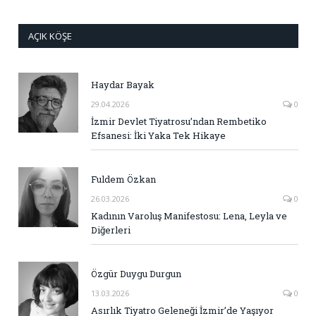
AÇIK KÖŞE
Haydar Bayak
29.04.2026
0
İzmir Devlet Tiyatrosu’ndan Rembetiko
Efsanesi: İki Yaka Tek Hikaye
Fuldem Özkan
26.03.2026
0
Kadının Varoluş Manifestosu: Lena, Leyla ve
Diğerleri
Özgür Duygu Durgun
13.03.2026
0
Asırlık Tiyatro Geleneği İzmir’de Yaşıyor