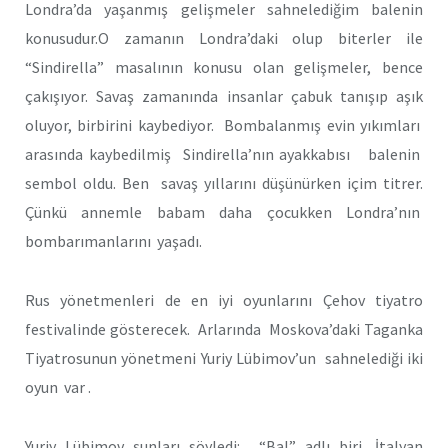
Londra’da yaşanmış gelişmeler sahnelediğim balenin
konusudur.O zamanın Londra’daki olup biterler ile
“Sindirella” masalının konusu olan gelişmeler, bence
çakışıyor. Savaş zamanında insanlar çabuk tanışıp aşık
oluyor, birbirini kaybediyor. Bombalanmış evin yıkımları
arasında kaybedilmiş Sindirella’nın ayakkabısı balenin
sembol oldu. Ben savaş yıllarını düşünürken içim titrer.
Çünkü annemle babam daha çocukken Londra’nın
bombarımanlarını yaşadı.
Rus yönetmenleri de en iyi oyunlarını Çehov tiyatro
festivalinde gösterecek. Arlarında Moskova’daki Taganka
Tiyatrosunun yönetmeni Yuriy Lübimov’un sahnelediği iki
oyun var .
Yuriy Lübimov şunları söyledi: “Bal” adlı biri, İtalyan