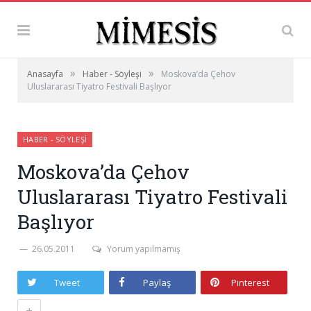
»
»
Anasayfa
Haber - Söyleşi
Moskova’da Çehov
Uluslararası Tiyatro Festivali Başlıyor
HABER - SÖYLEŞI
Moskova’da Çehov
Uluslararası Tiyatro Festivali
Başlıyor
26.05.2011
Yorum yapılmamış
Tweet
Paylaş
Pinterest
+