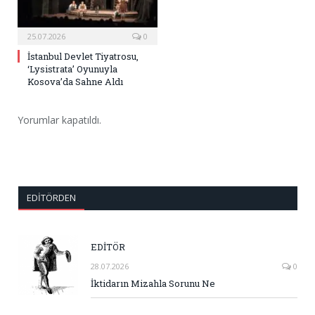
25.07.2026
0
İstanbul Devlet Tiyatrosu,
‘Lysistrata’ Oyunuyla
Kosova’da Sahne Aldı
Yorumlar kapatıldı.
EDITÖRDEN
EDİTÖR
28.07.2026
0
İktidarın Mizahla Sorunu Ne