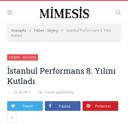
»
»
Anasayfa
Haber - Söyleşi
İstanbul Performans 8. Yılını
Kutladı
HABER - SÖYLEŞI
İstanbul Performans 8. Yılını
Kutladı
23.06.2011
Yorum yapılmamış
Tweet
Paylaş
Pinterest
+