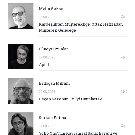
Metin Göksel
03.08.2026
0
Kardeşlikten Müşterekliğe: Ortak Hafızadan
Müşterek Geleceğe
Cüneyt Uzunlar
02.08.2026
0
Aptal
Erdoğan Mitrani
02.08.2026
0
Geçen Sezonun En İyi Oyunları IV
Serkan Fırtına
02.08.2026
0
Yoko Ono’nun Kavramsal Sanat Evreni ve