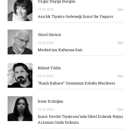
Özgür Duygu Durgun
13.03.2026
0
Asırlık Tiyatro Geleneği İzmir’de Yaşıyor
Gürel Sürücü
05.03.2026
0
Medea’nın Kafasına Dair
Bülent Yıldız
03.01.2026
0
“Kanlı Kabare” Oyununun Esbabı Mucibesi
İrem Erdoğan
25.12.2025
0
İzmir Devlet Tiyatrosu’nda Sibel Erdenk Rejisi:
Arzunun Onda Dokuzu