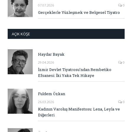
07.07.2026
0
Gerçeklerle Yüzleşmek ve Belgesel Tiyatro
AÇIK KÖŞE
Haydar Bayak
29.04.2026
0
İzmir Devlet Tiyatrosu’ndan Rembetiko
Efsanesi: İki Yaka Tek Hikaye
Fuldem Özkan
26.03.2026
0
Kadının Varoluş Manifestosu: Lena, Leyla ve
Diğerleri