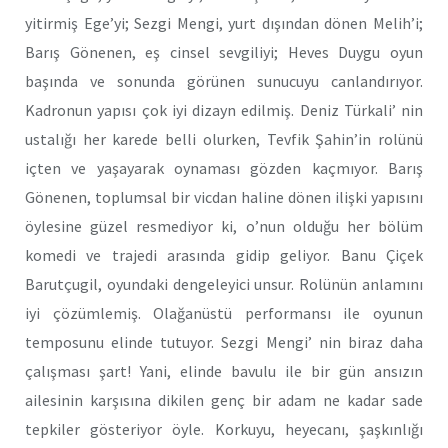
yitirmiş Ege’yi; Sezgi Mengi, yurt dışından dönen Melih’i;
Barış Gönenen, eş cinsel sevgiliyi; Heves Duygu oyun
başında ve sonunda görünen sunucuyu canlandırıyor.
Kadronun yapısı çok iyi dizayn edilmiş. Deniz Türkali’ nin
ustalığı her karede belli olurken, Tevfik Şahin’in rolünü
içten ve yaşayarak oynaması gözden kaçmıyor. Barış
Gönenen, toplumsal bir vicdan haline dönen ilişki yapısını
öylesine güzel resmediyor ki, o’nun olduğu her bölüm
komedi ve trajedi arasında gidip geliyor. Banu Çiçek
Barutçugil, oyundaki dengeleyici unsur. Rolünün anlamını
iyi çözümlemiş. Olağanüstü performansı ile oyunun
temposunu elinde tutuyor. Sezgi Mengi’ nin biraz daha
çalışması şart! Yani, elinde bavulu ile bir gün ansızın
ailesinin karşısına dikilen genç bir adam ne kadar sade
tepkiler gösteriyor öyle. Korkuyu, heyecanı, şaşkınlığı