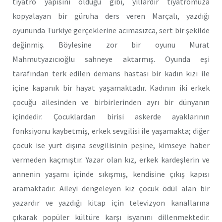
tiyatro yapısını olduğu gibi, yıllardır tiyatromuza
kopyalayan bir güruha ders veren Marçalı, yazdığı
oyununda Türkiye gerçeklerine acımasızca, sert bir şekilde
değinmiş. Böylesine zor bir oyunu Murat
Mahmutyazıcıoğlu sahneye aktarmış. Oyunda eşi
tarafından terk edilen demans hastası bir kadın kızı ile
içine kapanık bir hayat yaşamaktadır. Kadının iki erkek
çocuğu ailesinden ve birbirlerinden ayrı bir dünyanın
içindedir. Çocuklardan birisi askerde ayaklarının
fonksiyonu kaybetmiş, erkek sevgilisi ile yaşamakta; diğer
çocuk ise yurt dışına sevgilisinin peşine, kimseye haber
vermeden kaçmıştır. Yazar olan kız, erkek kardeşlerin ve
annenin yaşamı içinde sıkışmış, kendisine çıkış kapısı
aramaktadır. Aileyi dengeleyen kız çocuk ödül alan bir
yazardır ve yazdığı kitap için televizyon kanallarına
çıkarak popüler kültüre karşı isyanını dillenmektedir.