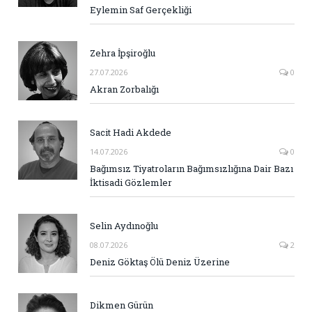
Eylemin Saf Gerçekliği
Zehra İpşiroğlu
27.07.2026
0
Akran Zorbalığı
Sacit Hadi Akdede
14.07.2026
0
Bağımsız Tiyatroların Bağımsızlığına Dair Bazı
İktisadi Gözlemler
Selin Aydınoğlu
08.07.2026
2
Deniz Göktaş Ölü Deniz Üzerine
Dikmen Gürün