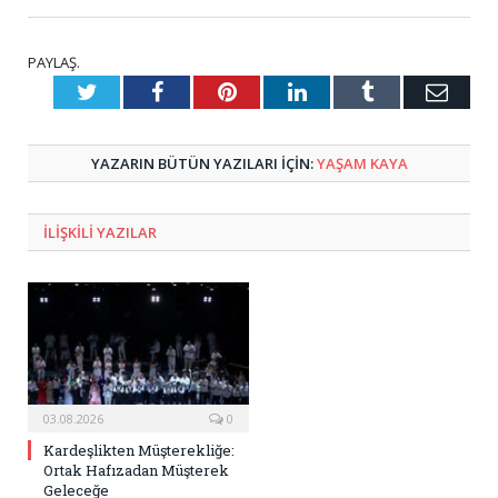
PAYLAŞ.
Twitter
Facebook
Pinterest
LinkedIn
Tumblr
E-
Posta
YAZARIN BÜTÜN YAZILARI IÇIN:
YAŞAM KAYA
ILIŞKILI
YAZILAR
03.08.2026
0
Kardeşlikten Müşterekliğe:
Ortak Hafızadan Müşterek
Geleceğe