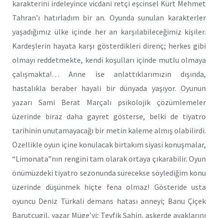
karakterini irdeleyince vicdani retçi eşcinsel Kürt Mehmet
Tahran’ı hatırladım bir an. Oyunda sunulan karakterler
yaşadığımız ülke içinde her an karşılabileceğimiz kişiler.
Kardeşlerin hayata karşı gösterdikleri direnç; herkes gibi
olmayı reddetmekte, kendi koşulları içinde mutlu olmaya
çalışmakta!… Anne ise anlattıklarımızın dışında,
hastalıkla beraber hayali bir dünyada yaşıyor. Oyunun
yazarı Sami Berat Marçalı psikolojik çözümlemeler
üzerinde biraz daha gayret gösterse, belki de tiyatro
tarihinin unutamayacağı bir metin kaleme almış olabilirdi.
Özellikle oyun içine konulacak birtakım siyasi konuşmalar,
“Limonata”nın rengini tam olarak ortaya çıkarabilir. Oyun
önümüzdeki tiyatro sezonunda sürecekse söylediğim konu
üzerinde düşünmek hiçte fena olmaz! Gösteride usta
oyuncu Deniz Türkali demans hatası anneyi; Banu Çiçek
Barutçugil, yazar Müge’yi; Tevfik Şahin, askerde ayaklarını