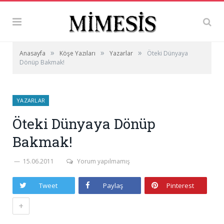
»
»
»
Anasayfa
Köşe Yazıları
Yazarlar
Öteki Dünyaya
Dönüp Bakmak!
YAZARLAR
Öteki Dünyaya Dönüp
Bakmak!
15.06.2011
Yorum yapılmamış
Tweet
Paylaş
Pinterest
+