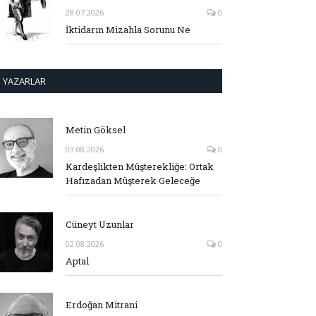
28.07.2026
0
İktidarın Mizahla Sorunu Ne
YAZARLAR
Metin Göksel
03.08.2026
0
Kardeşlikten Müşterekliğe: Ortak
Hafızadan Müşterek Geleceğe
Cüneyt Uzunlar
02.08.2026
0
Aptal
Erdoğan Mitrani