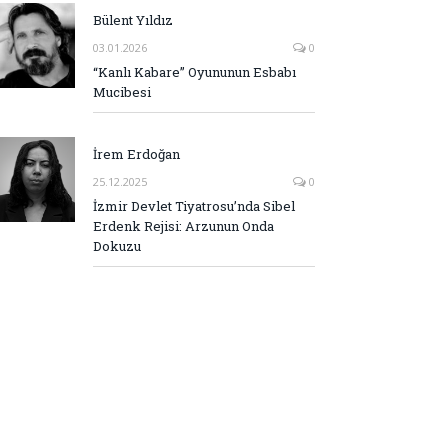
Bülent Yıldız
03.01.2026
0
“Kanlı Kabare” Oyununun Esbabı
Mucibesi
İrem Erdoğan
25.12.2025
0
İzmir Devlet Tiyatrosu’nda Sibel
Erdenk Rejisi: Arzunun Onda
Dokuzu