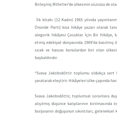
Birleşmiş Milletler’de ülkesinin sözcüsü de olan
İlk kitabı (12 Kadın) 1965 yılında yayımlanm
Önünde Parti) kısa hikâye yazarı olarak tan
alegorik hikâyesi Çocuklar İçin Bir Hikâye,
etmiş edebiyat dünyasında. 1969’da basılmış ilk
sıcak ve hassas konulardan biri olan ülkes
başkaldırıdır.
“Svava Jakobsdóttir toplumu oldukça sert bi
yaratarak eleştirir. Hikâyeleri ülke çapında har
Svava Jakobsdóttir, toplumsal sorunlara duya
alışılmış düşünce kalıplarının kırılmasında 
burjuvanın doğuşunun sıkıntıları, geleneksel k