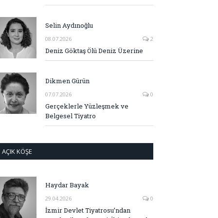
Selin Aydınoğlu
08.07.2026
2
Deniz Göktaş Ölü Deniz Üzerine
Dikmen Gürün
07.07.2026
0
Gerçeklerle Yüzleşmek ve
Belgesel Tiyatro
AÇIK KÖŞE
Haydar Bayak
29.04.2026
0
İzmir Devlet Tiyatrosu’ndan