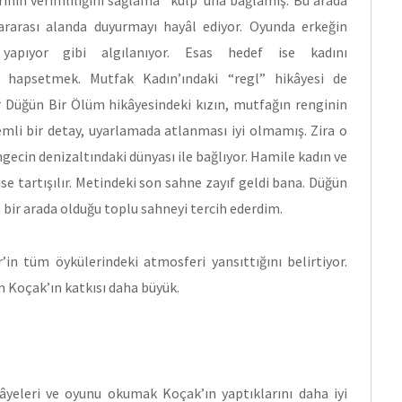
inin verimliliğini sağlama “kulp”una bağlamış. Bu arada
ararası alanda duyurmayı hayâl ediyor. Oyunda erkeğin
 yapıyor gibi algılanıyor. Esas hedef ise kadını
a hapsetmek. Mutfak Kadın’ındaki “regl” hikâyesi de
Bir Düğün Bir Ölüm hikâyesindeki kızın, mutfağın renginin
mli bir detay, uyarlamada atlanması iyi olmamış. Zira o
ngecin denizaltındaki dünyası ile bağlıyor. Hamile kadın ve
e tartışılır. Metindeki son sahne zayıf geldi bana. Düğün
bir arada olduğu toplu sahneyi tercih ederdim.
in tüm öykülerindeki atmosferi yansıttığını belirtiyor.
 Koçak’ın katkısı daha büyük.
yeleri ve oyunu okumak Koçak’ın yaptıklarını daha iyi