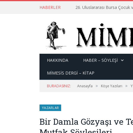
HABERLER
26. Uluslararası Bursa Çocuk v
HAKKINDA
HABER – SÖYLEŞI
MİMESİS DERGİ – KİTAP
»
»
BURADASINIZ:
Anasayfa
Köşe Yazıları
Y
YAZARLAR
Bir Damla Gözyaşı ve 
Mutfak Söyleşileri