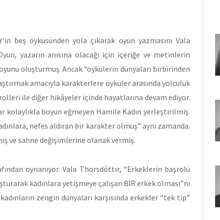
ir’in beş öyküsünden yola çıkarak oyun yazmasını Vala
Oyun, yazarın anısına olacağı için içeriğe ve metinlerin
yunu oluşturmuş. Ancak “öykülerin dünyaları birbirinden
naştırmak amacıyla karakterlere öyküler arasında yolculuk
olleri ile diğer hikâyeler içinde hayatlarına devam ediyor.
ar kolaylıkla boyun eğmeyen Hamile Kadın yerleştirilmiş.
dınlara, nefes aldıran bir karakter olmuş” aynı zamanda.
ış ve sahne değişimlerine olanak vermiş.
afından oynanıyor. Vala Thorsdóttır, “Erkeklerin başrolü
uşturarak kadınlara yetişmeye çalışan BİR erkek olması”nı
 kadınların zengin dünyaları karşısında erkekler “tek tip”