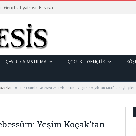
e Gençlik Tiyatrosu Festivali
ÇEVİRİ / ARAŞTIRMA
ÇOCUK – GENÇLIK
KÖŞE
»
azarlar
Bir Damla Gözyaşı ve Tebessüm: Yeşim Koçak’tan Mutfak Söyleşileri
Tebessüm: Yeşim Koçak’tan