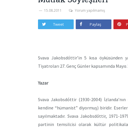
15.08.2011
Yorum yapılmamış
Tweet
Paylaş
P
Svava Jakobsdóttir’in 5 kısa öyküsünden ya
Tiyatroları 27. Genç Günler kapsamında Mayıs 20
Yazar
Svava Jakobsdóttir (1930-2004) İzlanda’nın 
kendine “hümanist” diyormuş) biridir. Eserle
sayılmaktadır. Svava Jakobsdóttir, 1971-197
partinin temsilcisi olarak kültür politikal