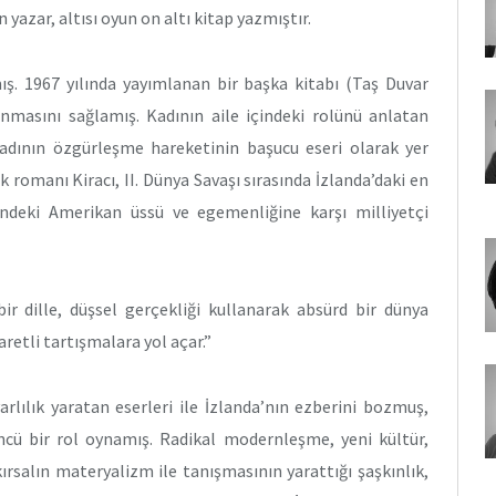
 yazar, altısı oyun on altı kitap yazmıştır.
ış. 1967 yılında yayımlanan bir başka kitabı (Taş Duvar
ınmasını sağlamış. Kadının aile içindeki rolünü anlatan
 kadının özgürleşme hareketinin başucu eseri olarak yer
 romanı Kiracı, II. Dünya Savaşı sırasında İzlanda’daki en
indeki Amerikan üssü ve egemenliğine karşı milliyetçi
r dille, düşsel gerçekliği kullanarak absürd bir dünya
aretli tartışmalara yol açar.”
rlılık yaratan eserleri ile İzlanda’nın ezberini bozmuş,
öncü bir rol oynamış. Radikal modernleşme, yeni kültür,
ırsalın materyalizm ile tanışmasının yarattığı şaşkınlık,