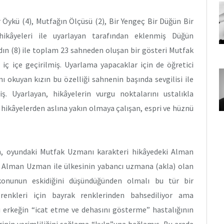
r Öykü (4), Mutfağın Ölçüsü (2), Bir Yengeç Bir Düğün Bir
kâyeleri ile uyarlayan tarafından eklenmiş Düğün
ın (8) ile toplam 23 sahneden oluşan bir gösteri Mutfak
 iç içe geçirilmiş. Uyarlama yapacaklar için de öğretici
ı okuyan kızın bu özelliği sahnenin başında sevgilisi ile
ş. Uyarlayan, hikâyelerin vurgu noktalarını ustalıkla
 hikâyelerden aslına yakın olmaya çalışan, espri ve hüznü
, oyundaki Mutfak Uzmanı karakteri hikâyedeki Alman
, Alman Uzman ile ülkesinin yabancı uzmana (akla) olan
 konunun eskidiğini düşündüğünden olmalı bu tür bir
 renkleri için bayrak renklerinden bahsediliyor ama
ı erkeğin “icat etme ve dehasını gösterme” hastalığının