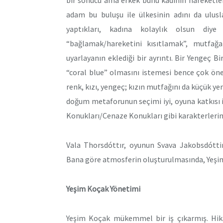
bir sonucu ama erkek bunu kadının hareketler
adam bu buluşu ile ülkesinin adını da ulusl
yaptıkları, kadına kolaylık olsun diye
“bağlamak/hareketini kısıtlamak”, mutfağ
uyarlayanın eklediği bir ayrıntı. Bir Yengeç 
“coral blue” olmasını istemesi bence çok öne
renk, kızı, yengeç; kızın mutfağını da küçük ye
doğum metaforunun seçimi iyi, oyuna katkısı is
Konukları/Cenaze Konukları gibi karakterlerin 
Vala Thorsdóttır, oyunun Svava Jakobsdóttir’
Bana göre atmosferin oluşturulmasında, Yeşim
Yeşim Koçak Yönetimi
Yeşim Koçak mükemmel bir iş çıkarmış. Hikâ