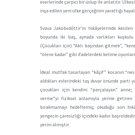
eserlerinde çarpıcı bir üslup ile anlatılır. Ülke
inşa edilen yeni ülke gerçeğinin yarattığı hayal 
Svava Jakobsdóttir’in hikâyelerinde kesilen
boyunda iki baş, aynada varlıkları kuşkulu 
(Çocukları için) “Aklı başından gitmek”, “kend
“ölene kadar” gibi ifadelerdeki kelime oyunların
İdeal mutfak tasarlayan “kâşif” kocanın “nesn
aldıkları evlerindeki taş duvar önünde parti y
çocukları için kendini “parçalayan” anne; 
verme”yi fiziksel anlamıyla yerine getiren
bırakmamayı hedeflemiş; okuduğu son hikâ
yengecin çaresizliği içindeki kadın başroldedi
yerini almıştır.