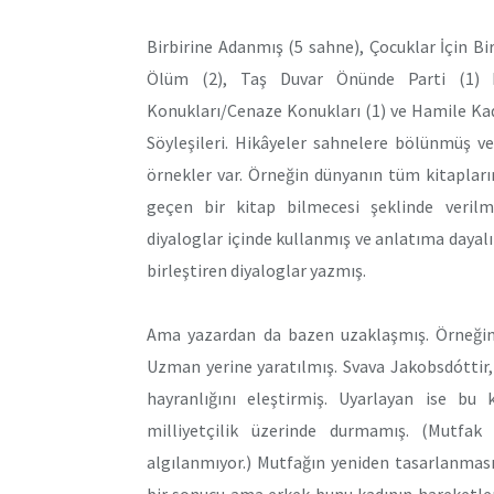
Birbirine Adanmış (5 sahne), Çocuklar İçin Bi
Ölüm (2), Taş Duvar Önünde Parti (1) hi
Konukları/Cenaze Konukları (1) ve Hamile Kad
Söyleşileri. Hikâyeler sahnelere bölünmüş ve
örnekler var. Örneğin dünyanın tüm kitapların
geçen bir kitap bilmecesi şeklinde verilmi
diyaloglar içinde kullanmış ve anlatıma dayalı
birleştiren diyaloglar yazmış.
Ama yazardan da bazen uzaklaşmış. Örneğin
Uzman yerine yaratılmış. Svava Jakobsdóttir
hayranlığını eleştirmiş. Uyarlayan ise bu
milliyetçilik üzerinde durmamış. (Mutfak
algılanmıyor.) Mutfağın yeniden tasarlanmas