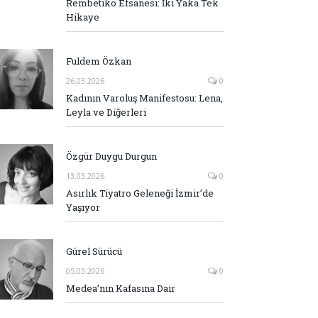
Rembetiko Efsanesi: İki Yaka Tek
Hikaye
Fuldem Özkan
26.03.2026
0
Kadının Varoluş Manifestosu: Lena,
Leyla ve Diğerleri
Özgür Duygu Durgun
13.03.2026
0
Asırlık Tiyatro Geleneği İzmir’de
Yaşıyor
Gürel Sürücü
05.03.2026
0
Medea’nın Kafasına Dair