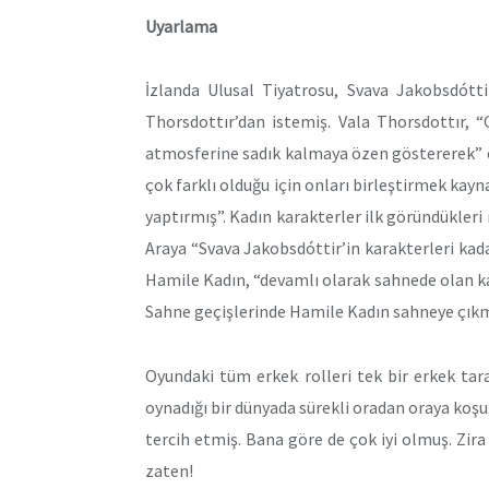
Uyarlama
İzlanda Ulusal Tiyatrosu, Svava Jakobsdótt
Thorsdottır’dan istemiş. Vala Thorsdottır, “
atmosferine sadık kalmaya özen göstererek” o
çok farklı olduğu için onları birleştirmek kay
yaptırmış”. Kadın karakterler ilk göründükleri r
Araya “Svava Jakobsdóttir’in karakterleri kad
Hamile Kadın, “devamlı olarak sahnede olan ka
Sahne geçişlerinde Hamile Kadın sahneye çıkm
Oyundaki tüm erkek rolleri tek bir erkek tar
oynadığı bir dünyada sürekli oradan oraya koş
tercih etmiş. Bana göre de çok iyi olmuş. Zira
zaten!