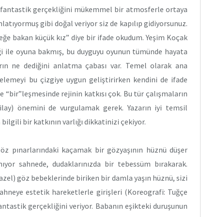
n fantastik gerçekliğini mükemmel bir atmosferle ortaya
latıyormuş gibi doğal veriyor siz de kapılıp gidiyorsunuz.
beğe bakan küçük kız” diye bir ifade okudum. Yeşim Koçak
eliği ile oyuna bakmış, bu duyguyu oyunun tümünde hayata
rın ne dediğini anlatma çabası var. Temel olarak ana
elemeyi bu çizgiye uygun geliştirirken kendini de ifade
 “bir”leşmesinde rejinin katkısı çok. Bu tür çalışmaların
ilay) önemini de vurgulamak gerek. Yazarın iyi temsil
lgili bir katkının varlığı dikkatinizi çekiyor.
n göz pınarlarındaki kaçamak bir gözyaşının hüznü düşer
nıyor sahnede, dudaklarınızda bir tebessüm bırakarak.
zel) göz bebeklerinde biriken bir damla yaşın hüznü, sizi
hneye estetik hareketlerle girişleri (Koreografi: Tuğçe
antastik gerçekliğini veriyor. Babanın eşikteki duruşunun