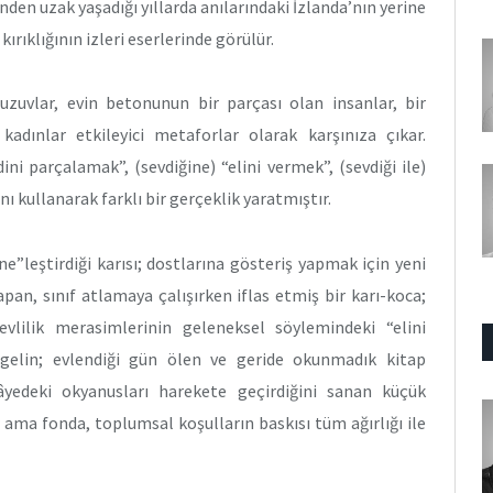
sinden uzak yaşadığı yıllarda anılarındaki İzlanda’nın yerine
kırıklığının izleri eserlerinde görülür.
 uzuvlar, evin betonunun bir parçası olan insanlar, bir
kadınlar etkileyici metaforlar olarak karşınıza çıkar.
ini parçalamak”, (sevdiğine) “elini vermek”, (sevdiği ile)
ı kullanarak farklı bir gerçeklik yaratmıştır.
e”leştirdiği karısı; dostlarına gösteriş yapmak için yeni
apan, sınıf atlamaya çalışırken iflas etmiş bir karı-koca;
evlilik merasimlerinin geleneksel söylemindeki “elini
 gelin; evlendiği gün ölen ve geride okunmadık kitap
yedeki okyanusları harekete geçirdiğini sanan küçük
r ama fonda, toplumsal koşulların baskısı tüm ağırlığı ile