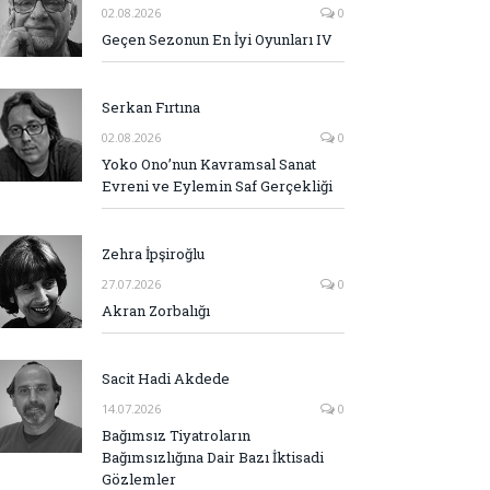
02.08.2026
0
Geçen Sezonun En İyi Oyunları IV
Serkan Fırtına
02.08.2026
0
Yoko Ono’nun Kavramsal Sanat
Evreni ve Eylemin Saf Gerçekliği
Zehra İpşiroğlu
27.07.2026
0
Akran Zorbalığı
Sacit Hadi Akdede
14.07.2026
0
Bağımsız Tiyatroların
Bağımsızlığına Dair Bazı İktisadi
Gözlemler