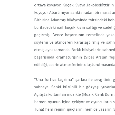
ortaya koyuyor. Koçak, Svava Jakobsdóttir’i
koyuyor. Abartmıyor sanki sıradan bir masal an
Birbirine Adanmış hikâyesinde “vitrindeki be
bu ifadedeki naif küçük kızın saflığı ve sad
geçirmiş. Bence başarısının temelinde yaza
söylemi ve atmosferi kararlaştırmış ve sahn
etmiş aynı zamanda. Farklı hikâyelerin sahnede
başarısında dramaturginin (Sibel Arslan Yeş
edildiği, eserin atmosferinin oluşturulmasında bi
“Una furtiva lagrima” şarkısı ile sevgilini
sahneye. Sanki hüzünlü bir gözyaşı yuvarla
Açılışta kullanılan müzikle (Müzik: Cenk Durma
hemen oyunun içine çekiyor ve oyuncuların sa
Tuna) hem rejinin ipuçlarını hem de yazarın f