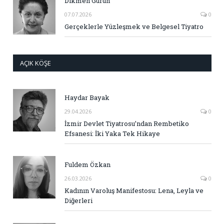
Dikmen Gürün
07.07.2026
0
Gerçeklerle Yüzleşmek ve Belgesel Tiyatro
AÇIK KÖŞE
Haydar Bayak
29.04.2026
0
İzmir Devlet Tiyatrosu’ndan Rembetiko
Efsanesi: İki Yaka Tek Hikaye
Fuldem Özkan
26.03.2026
0
Kadının Varoluş Manifestosu: Lena, Leyla ve
Diğerleri