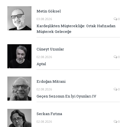
Metin Göksel
03.08.2026
0
Kardeşlikten Müşterekliğe: Ortak Hafızadan
Müşterek Geleceğe
Cüneyt Uzunlar
02.08.2026
0
Aptal
Erdoğan Mitrani
02.08.2026
0
Geçen Sezonun En İyi Oyunları IV
Serkan Fırtına
02.08.2026
0