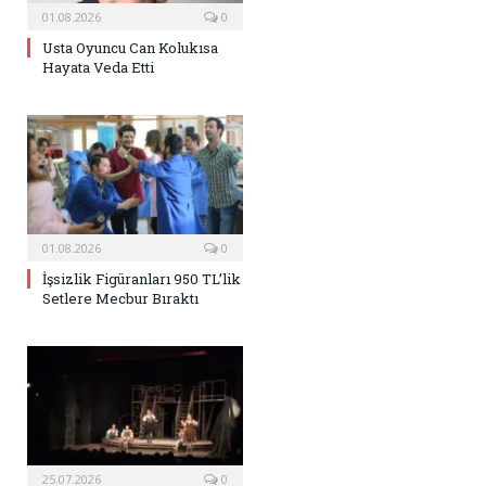
01.08.2026
0
Usta Oyuncu Can Kolukısa
Hayata Veda Etti
01.08.2026
0
İşsizlik Figüranları 950 TL’lik
Setlere Mecbur Bıraktı
25.07.2026
0