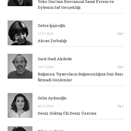
Yoko Ono’nun Kavramsal Sanat Evreni ve
Eylemin Saf Gerçekliği
Zehra İpşiroğlu
27.07.2026
0
Akran Zorbalığı
Sacit Hadi Akdede
14.07.2026
0
Bağımsız Tiyatroların Bağımsızlığına Dair Bazı
İktisadi Gözlemler
Selin Aydınoğlu
08.07.2026
2
Deniz Göktaş Ölü Deniz Üzerine