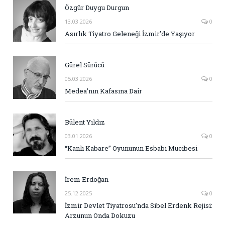
Özgür Duygu Durgun
13.03.2026
0
Asırlık Tiyatro Geleneği İzmir’de Yaşıyor
Gürel Sürücü
05.03.2026
0
Medea’nın Kafasına Dair
Bülent Yıldız
03.01.2026
0
“Kanlı Kabare” Oyununun Esbabı Mucibesi
İrem Erdoğan
25.12.2025
0
İzmir Devlet Tiyatrosu’nda Sibel Erdenk Rejisi:
Arzunun Onda Dokuzu