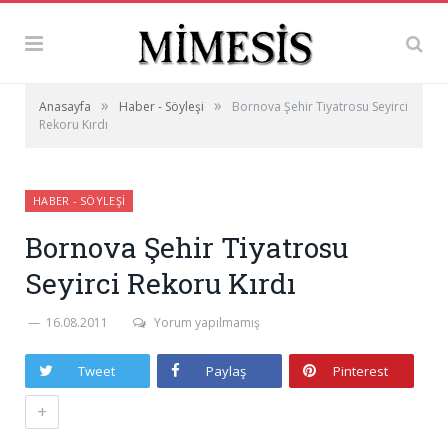
»
»
Anasayfa
Haber - Söyleşi
Bornova Şehir Tiyatrosu Seyirci
Rekoru Kırdı
HABER - SÖYLEŞI
Bornova Şehir Tiyatrosu
Seyirci Rekoru Kırdı
16.08.2011
Yorum yapılmamış
Tweet
Paylaş
Pinterest
+