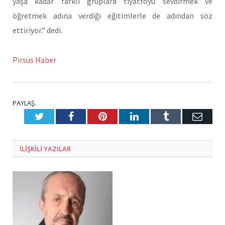
yaşa kadar farklı gruplara tiyatroyu sevdirmek ve
öğretmek adına verdiği eğitimlerle de adından söz
ettiriyor.” dedi.
Pirsus Haber
PAYLAŞ.
Twitter
Facebook
Pinterest
LinkedIn
Tumblr
E-
Posta
ILIŞKILI
YAZILAR