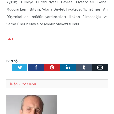
Aygın; Türkiye Cumhuriyeti Devlet Tiyatroları Genel
Müdürü Lemi Bilgin, Adana Devlet Tiyatrosu Yönetmeni Ali
Düşenkalkar, müdür yardımcıları Hakan Elmasoğlu ve
Sema Öner Kelav’a teşekkür plaketi sundu.
BRT
PAYLAŞ.
Twitter
Facebook
Pinterest
LinkedIn
Tumblr
E-
Posta
ILIŞKILI
YAZILAR