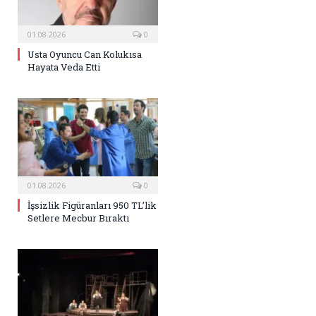
01.08.2026
0
Usta Oyuncu Can Kolukısa
Hayata Veda Etti
01.08.2026
0
İşsizlik Figüranları 950 TL’lik
Setlere Mecbur Bıraktı