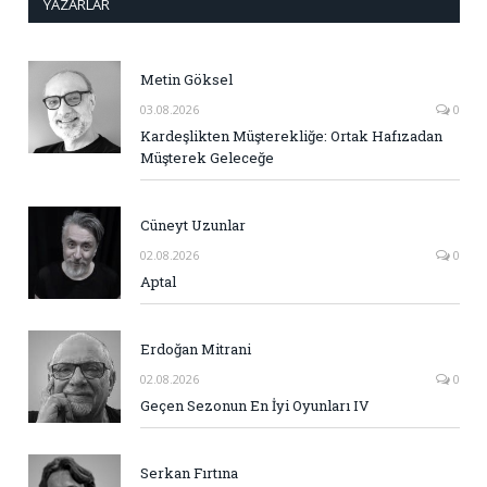
YAZARLAR
Metin Göksel
03.08.2026
0
Kardeşlikten Müşterekliğe: Ortak Hafızadan
Müşterek Geleceğe
Cüneyt Uzunlar
02.08.2026
0
Aptal
Erdoğan Mitrani
02.08.2026
0
Geçen Sezonun En İyi Oyunları IV
Serkan Fırtına