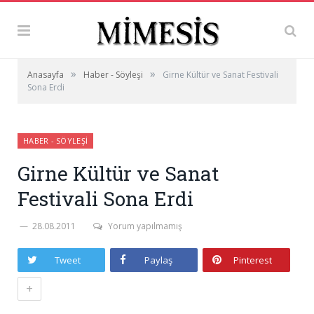
»
»
Anasayfa
Haber - Söyleşi
Girne Kültür ve Sanat Festivali
Sona Erdi
HABER - SÖYLEŞI
Girne Kültür ve Sanat
Festivali Sona Erdi
28.08.2011
Yorum yapılmamış
Tweet
Paylaş
Pinterest
+