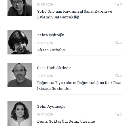
02.08.2026
0
Yoko Ono’nun Kavramsal Sanat Evreni ve
Eylemin Saf Gerçekliği
Zehra İpşiroğlu
27.07.2026
0
Akran Zorbalığı
Sacit Hadi Akdede
14.07.2026
0
Bağımsız Tiyatroların Bağımsızlığına Dair Bazı
İktisadi Gözlemler
Selin Aydınoğlu
08.07.2026
2
Deniz Göktaş Ölü Deniz Üzerine