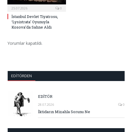
25.07.2026
0
İstanbul Devlet Tiyatrosu,
‘Lysistrata’ Oyunuyla
Kosova’da Sahne Aldı
Yorumlar kapatıldı.
EDITÖRDEN
EDİTÖR
28.07.2026
0
İktidarın Mizahla Sorunu Ne