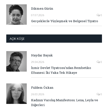
Dikmen Gürün
07.07.2026
0
Gerçeklerle Yüzleşmek ve Belgesel Tiyatro
AÇIK KÖŞE
Haydar Bayak
29.04.2026
0
İzmir Devlet Tiyatrosu’ndan Rembetiko
Efsanesi: İki Yaka Tek Hikaye
Fuldem Özkan
26.03.2026
0
Kadının Varoluş Manifestosu: Lena, Leyla ve
Diğerleri