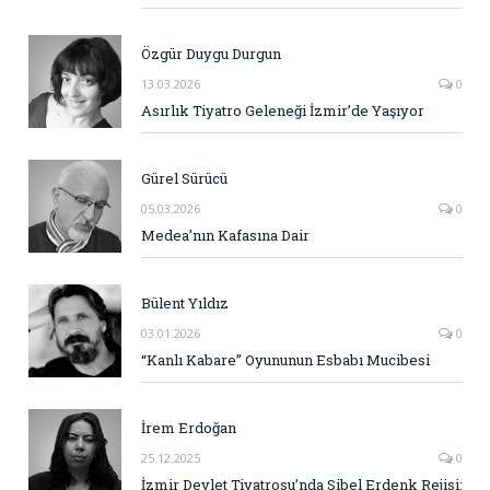
Özgür Duygu Durgun
13.03.2026
0
Asırlık Tiyatro Geleneği İzmir’de Yaşıyor
Gürel Sürücü
05.03.2026
0
Medea’nın Kafasına Dair
Bülent Yıldız
03.01.2026
0
“Kanlı Kabare” Oyununun Esbabı Mucibesi
İrem Erdoğan
25.12.2025
0
İzmir Devlet Tiyatrosu’nda Sibel Erdenk Rejisi: