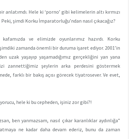
ir anlatımdı. Hele ki ‘porno’ gibi kelimelerin altı kırmızı
 Peki, şimdi Korku İmparatorluğu’ndan nasıl çıkacağız?
kafamızda ve elimizde oyunlarımız hazırdı. Korku
şimdiki zamanda önemli bir duruma işaret ediyor. 2001’in
den uzak yaşayıp yaşamadığımız gerçekliğini yan yana
izi zannettiğimiz şeylerin arka perdesini göstermek
nede, farklı bir bakış açısı görecek tiyatrosever. Ve evet,
orucu, hele ki bu cepheden, işiniz zor gibi?!
zsan, ben yanmazsam, nasıl çıkar karanlıklar aydınlığa”
atmaya ne kadar daha devam ederiz, bunu da zaman