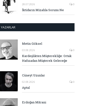
28.07.2026
0
İktidarın Mizahla Sorunu Ne
YAZARLAR
Metin Göksel
03.08.2026
0
Kardeşlikten Müşterekliğe: Ortak
Hafızadan Müşterek Geleceğe
Cüneyt Uzunlar
02.08.2026
0
Aptal
Erdoğan Mitrani