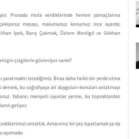
iyor. Provada mola verdiklerinde hemen yamaçlarına
 çekiyoruz masayı, malumunuz konumuz ince ayarda:
slihan İpek, Barış Çakmak, Özlem Menligil ve Gökhan
lirgin çizgilerle gösteriyor sanki?
ı yaratmaktı istediğimiz. Biraz daha farklı bir yerde olma
ü demek, bu coğrafyaya ait duyguları-konuları anlatmayı
yoruz. Yabancı menşeili oyunlar yerine, bu topraklardan
amlı geliyor.
ediklerimizi anlattık. Amacımız bir şey ispatlamak ya da
bu aşamada.