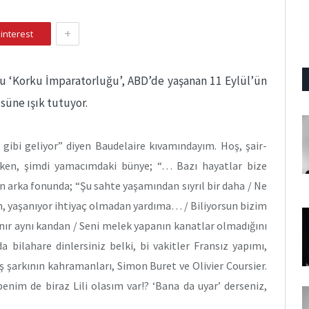
+
interest
 ‘Korku İmparatorluğu’, ABD’de yaşanan 11 Eylül’ün
süne ışık tutuyor.
gibi geliyor” diyen Baudelaire kıvamındayım. Hoş, şair-
şken, şimdi yamacımdaki bünye; “… Bazı hayatlar bize
arka fonunda; “Şu sahte yaşamından sıyrıl bir daha / Ne
in, yaşanıyor ihtiyaç olmadan yardıma… / Biliyorsun bizim
lanır aynı kandan / Seni melek yapanın kanatlar olmadığını
 bilahare dinlersiniz belki, bi vakitler Fransız yapımı,
ş şarkının kahramanları, Simon Buret ve Olivier Coursier.
enim de biraz Lili olasım var!? ‘Bana da uyar’ derseniz,