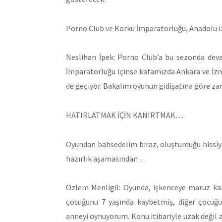
Porno Club ve Korku İmparatorluğu, Anadolu izl
Neslihan İpek: Porno Club’a bu sezonda de
İmparatorluğu içinse kafamızda Ankara ve İzmi
de geçiyor. Bakalım oyunun gidişatına göre za
HATIRLATMAK İÇİN KANIRTMAK…
Oyundan bahsedelim biraz, oluşturduğu hissi
hazırlık aşamasından…
Özlem Menligil: Oyunda, işkenceye maruz kala
çocuğunu 7 yaşında kaybetmiş, diğer çocuğ
anneyi oynuyorum. Konu itibariyle uzak değil a