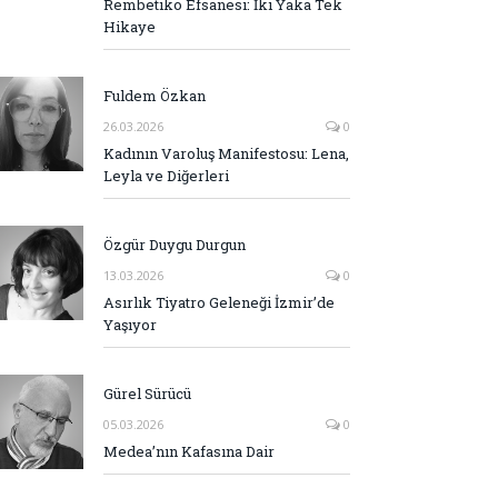
Rembetiko Efsanesi: İki Yaka Tek
Hikaye
Fuldem Özkan
26.03.2026
0
Kadının Varoluş Manifestosu: Lena,
Leyla ve Diğerleri
Özgür Duygu Durgun
13.03.2026
0
Asırlık Tiyatro Geleneği İzmir’de
Yaşıyor
Gürel Sürücü
05.03.2026
0
Medea’nın Kafasına Dair