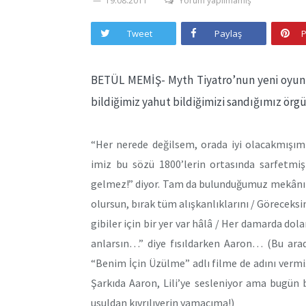
19.08.2011
Yorum yapılmamış
Tweet
Paylaş
P
BETÜL MEMİŞ- Myth Tiyatro’nun yeni oyunu
bildiğimiz yahut bildiğimizi sandığımız örgü
“Her nerede değilsem, orada iyi olacakmışım 
imiz bu sözü 1800’lerin ortasında sarfetmi
gelmez!” diyor. Tam da bulunduğumuz mekânın 
olursun, bırak tüm alışkanlıklarını / Göreceks
gibiler için bir yer var hâlâ / Her damarda do
anlarsın…” diye fısıldarken Aaron… (Bu arada
“Benim İçin Üzülme” adlı filme de adını vermi
Şarkıda Aaron, Lili’ye sesleniyor ama bugün b
usuldan kıvrılıverin yamacıma!)