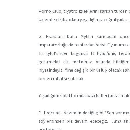
Porno Club, tiyatro izleklerini sarsan türden b
kalemle çiziliyorken yaşadığımız coğrafyada…
G. Erarslan: Daha Myth’i kurmadan önce 
İmparatorluğu da bunlardan birisi. Oyunumuz 
11 Eylül’ünden bugünün 11 Eylül’üne, terör
getirmekti alt metnimiz. Aslında bildiğim
niyetindeyiz. Yine değişik bir üslup olacak sah
birileri rahatsız olacak.
Yaşadığımız platformda bazı halleri anlatmak y
G. Erarslan: Nâzım’ın dediği gibi “Sen yanma
söyleminden biz devam edeceğiz. Ama anl
gösterecek.