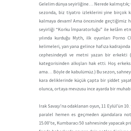
Gelelim dünya seyirliğine… Nerede kalmıştık
sezonda, biz tiyatro izleklerini yine birçok
kalmaya devam! Ama öncesinde geçtiğimiz haf
seyirliği “Korku İmparatorluğu” ile kelâm et
yılında kurduğu Myth, ilk oyunları Porno Cl
kelimeleri, yan yana gelince hafıza kadrajında 
cephesindeydi ve metni yazan bir erkekti
kategorisinden alkışları hak etti. Hoş erke
ama… Böyle de kabulümüz.) Bu sezon, sahneye
kara deliklerinde küçük çapta bir şiddet yaş
olunca, ortaya mevzusu ince ayarda bir muhabb
Irak Savaşı’na odaklanan oyun, 11 Eylül’ün 10.
paralel hemen es geçmeden ajandalara not 
15.00’te, Kumbaracı 50 sahnesinde yapacak prö