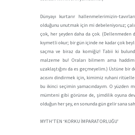
Dünyayı kurtarır hallenmelerimizin-tavırla
olduğunu unutmak için mi debeleniyoruz; çal
çok, her şeyden daha da çok. (Dellenmeden 
kıymetli okur; bir gün içinde ne kadar çok beyl
saçma ve biraz da komiğiz! Tabii ki bulun
malzeme bu! Oraları bilmem ama haddimi b
uzaklaştığını da es geçmeyelim.) Üstüne bir de
acısını dindirmek için, kimimiz ruhani ritüel
bu ikinci seçimin yamacındayım. O yüzden
mümteni gibi görünse de, şimdilik oyuna dev
olduğun her şey, en sonunda gün gelir sana sahi
MYTH’TEN ‘KORKU İMPARATORLUĞU’