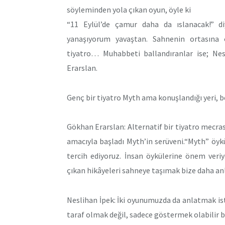
söyleminden yola çıkan oyun, öyle ki
“11 Eylül’de çamur daha da ıslanacak!” d
yanaşıyorum yavaştan. Sahnenin ortasına
tiyatro… Muhabbeti ballandıranlar ise; Ne
Erarslan.
Genç bir tiyatro Myth ama konuşlandığı yeri, be
Gökhan Erarslan: Alternatif bir tiyatro mecras
amacıyla başladı Myth’in serüveni.“Myth” öyk
tercih ediyoruz. İnsan öykülerine önem veri
çıkan hikâyeleri sahneye taşımak bize daha anl
Neslihan İpek: İki oyunumuzda da anlatmak ist
taraf olmak değil, sadece göstermek olabilir 