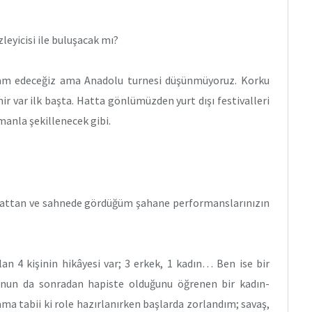
eyicisi ile buluşacak mı?
vam edeceğiz ama Anadolu turnesi düşünmüyoruz. Korku
r var ilk başta. Hatta gönlümüzden yurt dışı festivalleri
manla şekillenecek gibi.
yattan ve sahnede gördüğüm şahane performanslarınızın
n 4 kişinin hikâyesi var; 3 erkek, 1 kadın… Ben ise bir
unun da sonradan hapiste olduğunu öğrenen bir kadın-
ma tabii ki role hazırlanırken başlarda zorlandım; savaş,