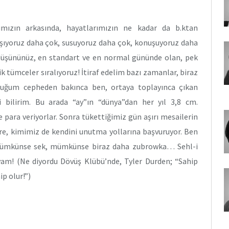
rımızın arkasında, hayatlarımızın ne kadar da b.ktan
ışıyoruz daha çok, susuyoruz daha çok, konuşuyoruz daha
düşününüz, en standart ve en normal gününde olan, pek
ik tümceler sıralıyoruz! İtiraf edelim bazı zamanlar, biraz
duğum cepheden bakınca ben, ortaya toplayınca çıkan
ilirim. Bu arada “ay”ın “dünya”dan her yıl 3,8 cm.
 para veriyorlar. Sonra tükettiğimiz gün aşırı mesailerin
lere, kimimiz de kendini unutma yollarına başvuruyor. Ben
 mümkünse sek, mümkünse biraz daha zubrowka… Sehl-i
am! (Ne diyordu Dövüş Klübü’nde, Tyler Durden; “Sahip
p olur!”)