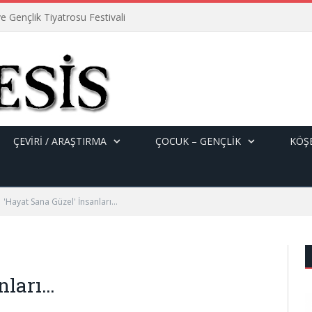
e Gençlik Tiyatrosu Festivali
ÇEVİRİ / ARAŞTIRMA
ÇOCUK – GENÇLIK
KÖŞE
'Hayat Sana Güzel' İnsanları…
nları…