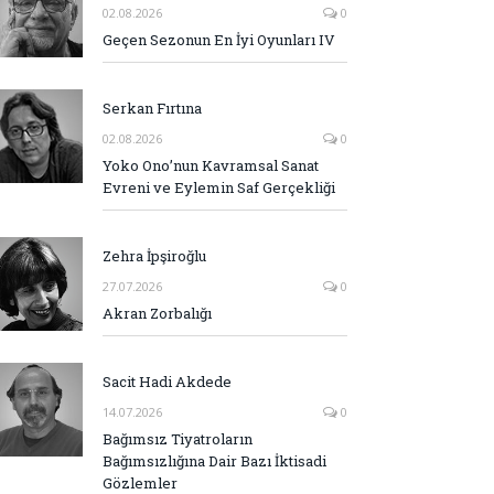
02.08.2026
0
Geçen Sezonun En İyi Oyunları IV
Serkan Fırtına
02.08.2026
0
Yoko Ono’nun Kavramsal Sanat
Evreni ve Eylemin Saf Gerçekliği
Zehra İpşiroğlu
27.07.2026
0
Akran Zorbalığı
Sacit Hadi Akdede
14.07.2026
0
Bağımsız Tiyatroların
Bağımsızlığına Dair Bazı İktisadi
Gözlemler