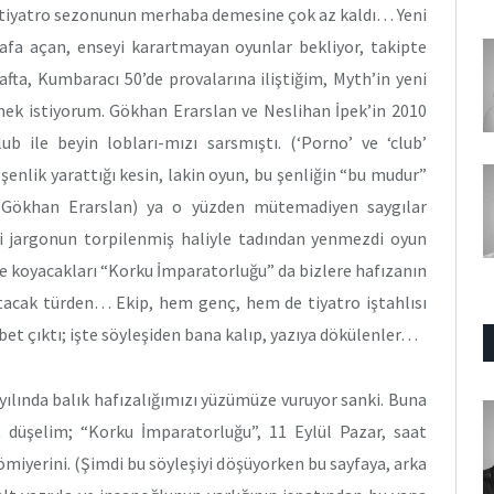
; tiyatro sezonunun merhaba demesine çok az kaldı… Yeni
 kafa açan, enseyi karartmayan oyunlar bekliyor, takipte
ta, Kumbaracı 50’de provalarına iliştiğim, Myth’in yeni
mek istiyorum. Gökhan Erarslan ve Neslihan İpek’in 2010
ub ile beyin lobları-mızı sarsmıştı. (‘Porno’ ve ‘club’
şenlik yarattığı kesin, lakin oyun, bu şenliğin “bu mudur”
 (Gökhan Erarslan) ya o yüzden mütemadiyen saygılar
ksi jargonun torpilenmiş haliyle tadından yenmezdi oyun
 koyacakları “Korku İmparatorluğu” da bizlere hafızanın
atacak türden… Ekip, hem genç, hem de tiyatro iştahlısı
et çıktı; işte söyleşiden bana kalıp, yazıya dökülenler…
 yılında balık hafızalığımızı yüzümüze vuruyor sanki. Buna
düşelim; “Korku İmparatorluğu”, 11 Eylül Pazar, saat
miyerini. (Şimdi bu söyleşiyi döşüyorken bu sayfaya, arka