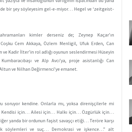
lt yazıyla ve insanoğlunun varlığının ispatından bu yana
 bir şey söyleyesim gel-e-miyor… Hegel ve ‘zeitgeist-
ahramanları kimler derseniz de; Zeynep Kaçar’ın
, Coşku Cem Akkaya, Özlem Menligil, Ufuk Erden, Can
 ve Kadir İlter’in rol adlığı oyunun seslendirmesi Hüseyin
 Kumbaracıbaşı ve Alp Avcı’ya, proje asistanlığı Can
 Altun ve Nilhan Değirmenci’ye emanet.
 soruyor kendine. Onlarla mı, yoksa direnişçilerle mi
 Kendisi için… Ailesi için… Halkı için… Özgürlük için…
diğer yanda bir ordunun faşist savaşçı etiği… Teröre karşı
ık söylemleri ve suç… Demokrasi ve işkence…” alt