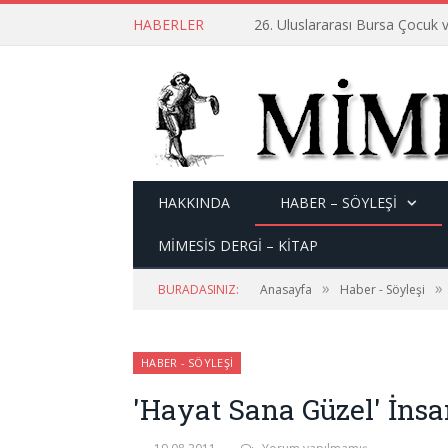
HABERLER
26. Uluslararası Bursa Çocuk v
HAKKINDA
HABER – SÖYLEŞI
MİMESİS DERGİ – KİTAP
»
»
BURADASINIZ:
Anasayfa
Haber - Söyleşi
HABER - SÖYLEŞI
'Hayat Sana Güzel' İnsa