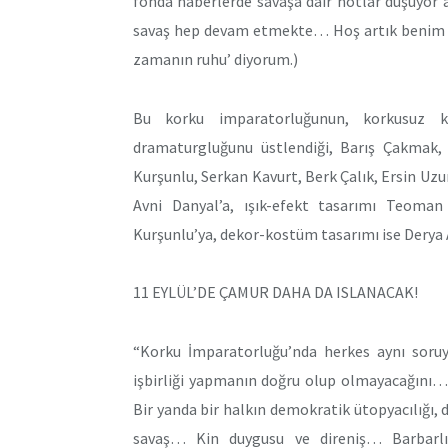
fonda haberlerde savaşa dair notlar düşüyor a
savaş hep devam etmekte… Hoş artık benim de
zamanın ruhu’ diyorum.)
Bu korku imparatorluğunun, korkusuz k
dramaturgluğunu üstlendiği, Barış Çakmak
Kurşunlu, Serkan Kavurt, Berk Çalık, Ersin Uzun
Avni Danyal’a, ışık-efekt tasarımı Teoman
Kurşunlu’ya, dekor-kostüm tasarımı ise Derya
11 EYLÜL’DE ÇAMUR DAHA DA ISLANACAK!
“Korku İmparatorluğu’nda herkes aynı soruyu
işbirliği yapmanın doğru olup olmayacağını…
Bir yanda bir halkın demokratik ütopyacılığı, 
savaş… Kin duygusu ve direniş… Barbarl