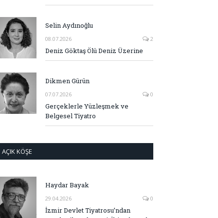
Selin Aydınoğlu
08.07.2026
2
Deniz Göktaş Ölü Deniz Üzerine
Dikmen Gürün
07.07.2026
0
Gerçeklerle Yüzleşmek ve
Belgesel Tiyatro
AÇIK KÖŞE
Haydar Bayak
29.04.2026
0
İzmir Devlet Tiyatrosu’ndan