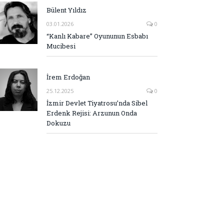
Bülent Yıldız
03.01.2026
0
“Kanlı Kabare” Oyununun Esbabı
Mucibesi
İrem Erdoğan
25.12.2025
0
İzmir Devlet Tiyatrosu’nda Sibel
Erdenk Rejisi: Arzunun Onda
Dokuzu