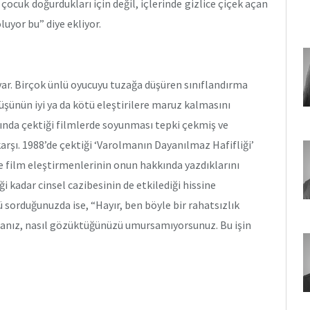
çocuk doğurdukları için değil, içlerinde gizlice çiçek açan
oluyor bu” diye ekliyor.
var. Birçok ünlü oyucuyu tuzağa düşüren sınıflandırma
üşünün iyi ya da kötü eleştirilere maruz kalmasını
arında çektiği filmlerde soyunması tepki çekmiş ve
arşı. 1988’de çektiği ‘Varolmanın Dayanılmaz Hafifliği’
ve film eleştirmenlerinin onun hakkında yazdıklarını
 kadar cinsel cazibesinin de etkilediği hissine
sorduğunuzda ise, “Hayır, ben böyle bir rahatsızlık
sanız, nasıl gözüktüğünüzü umursamıyorsunuz. Bu işin