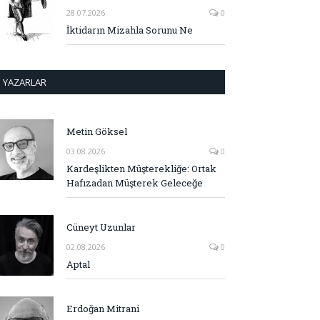
28.07.2026
0
İktidarın Mizahla Sorunu Ne
YAZARLAR
Metin Göksel
03.08.2026
0
Kardeşlikten Müşterekliğe: Ortak
Hafızadan Müşterek Geleceğe
Cüneyt Uzunlar
02.08.2026
0
Aptal
Erdoğan Mitrani