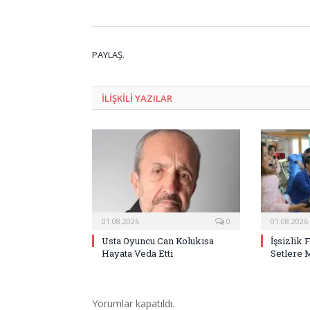
PAYLAŞ.
ILIŞKILI
YAZILAR
01.08.2026
0
01.08.2026
Usta Oyuncu Can Kolukısa
İşsizlik 
Hayata Veda Etti
Setlere 
Yorumlar kapatıldı.