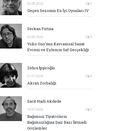
02.08.2026
0
Geçen Sezonun En İyi Oyunları IV
Serkan Fırtına
02.08.2026
0
Yoko Ono’nun Kavramsal Sanat
Evreni ve Eylemin Saf Gerçekliği
Zehra İpşiroğlu
27.07.2026
0
Akran Zorbalığı
Sacit Hadi Akdede
14.07.2026
0
Bağımsız Tiyatroların
Bağımsızlığına Dair Bazı İktisadi
Gözlemler