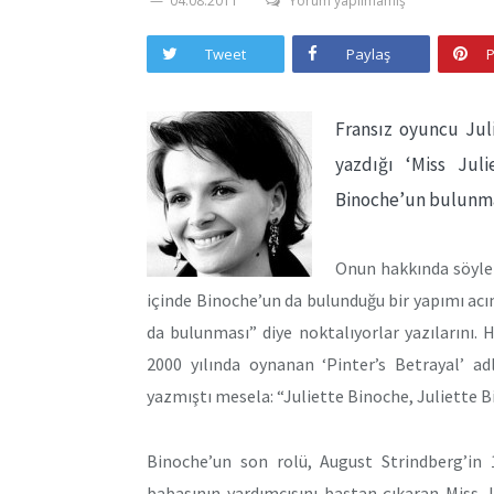
04.08.2011
Yorum yapılmamış
Tweet
Paylaş
P
Fransız oyuncu Jul
yazdığı ‘Miss Juli
Binoche’un bulunması
Onun hakkında söylen
içinde Binoche’un da bulunduğu bir yapımı acı
da bulunması” diye noktalıyorlar yazılarını. 
2000 yılında oynanan ‘Pinter’s Betrayal’ 
yazmıştı mesela: “Juliette Binoche, Juliette B
Binoche’un son rolü, August Strindberg’in 1
babasının yardımcısını baştan çıkaran Miss J