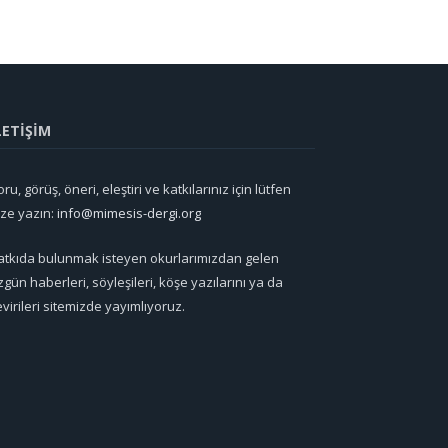
LETİŞİM
ru, görüş, öneri, eleştiri ve katkılarınız için lütfen
ize yazın:
info@mimesis-dergi.org
atkıda bulunmak isteyen okurlarımızdan gelen
zgün haberleri, söyleşileri, köşe yazılarını ya da
evirileri sitemizde yayımlıyoruz.