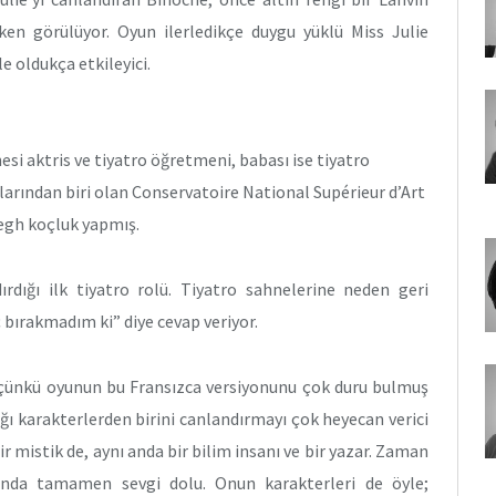
rken görülüyor. Oyun ilerledikçe duygu yüklü Miss Julie
e oldukça etkileyici.
si aktris ve tiyatro öğretmeni, babası ise tiyatro
llarından biri olan Conservatoire National Supérieur d’Art
egh koçluk yapmış.
dığı ilk tiyatro rolü. Tiyatro sahnelerine neden geri
 bırakmadım ki” diye cevap veriyor.
çünkü oyunun bu Fransızca versiyonunu çok duru bulmuş
ğı karakterlerden birini canlandırmayı çok heyecan verici
r mistik de, aynı anda bir bilim insanı ve bir yazar. Zaman
ında tamamen sevgi dolu. Onun karakterleri de öyle;