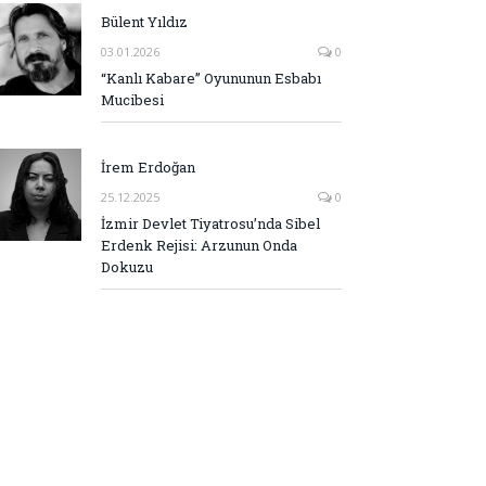
Bülent Yıldız
03.01.2026
0
“Kanlı Kabare” Oyununun Esbabı
Mucibesi
İrem Erdoğan
25.12.2025
0
İzmir Devlet Tiyatrosu’nda Sibel
Erdenk Rejisi: Arzunun Onda
Dokuzu