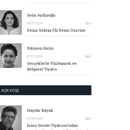
Selin Aydınoğlu
08.07.2026
2
Deniz Göktaş Ölü Deniz Üzerine
Dikmen Gürün
07.07.2026
0
Gerçeklerle Yüzleşmek ve
Belgesel Tiyatro
AÇIK KÖŞE
Haydar Bayak
29.04.2026
0
İzmir Devlet Tiyatrosu’ndan