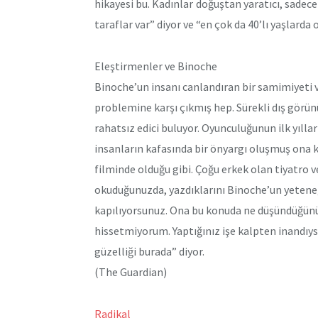
hikayesi bu. Kadınlar doğuştan yaratıcı, sadece 
taraflar var” diyor ve “en çok da 40’lı yaşlarda 
Eleştirmenler ve Binoche
Binoche’un insanı canlandıran bir samimiyeti 
problemine karşı çıkmış hep. Sürekli dış görün
rahatsız edici buluyor. Oyunculuğunun ilk yıll
insanların kafasında bir önyargı oluşmuş ona k
filminde olduğu gibi. Çoğu erkek olan tiyatro 
okuduğunuzda, yazdıklarını Binoche’un yeteneği
kapılıyorsunuz. Ona bu konuda ne düşündüğünü 
hissetmiyorum. Yaptığınız işe kalpten inandıy
güzelliği burada” diyor.
(The Guardian)
Radikal