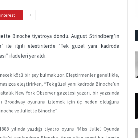
+
interest
iette Binoche tiyatroya döndü. August Strindberg’in
e’ ile ilgili eleştirilerde ‘Tek güzel yanı kadroda
” ifadeleri yer aldı.
ecek kötü bir şey bulmak zor. Eleştirmenler genellikle,
masızca eleştirirken, “Tek güzel yanı kadroda Binoche’un
Haftalık New York Observer gazetesi yazarı, bir yazısında
adlı Broadway oyununu izlemek için üç neden olduğunu
inoche ve Juliette Binoche”.
888 yılında yazdığı tiyatro oyunu ‘Miss Julie’. Oyunda
ulie’yi canlandıran Binoche, önce altın rengi bir Lanvin