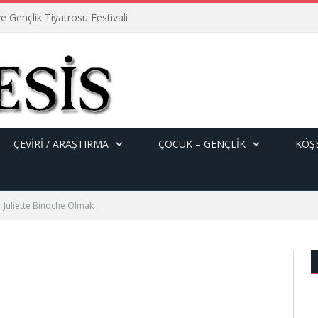
e Gençlik Tiyatrosu Festivali
ÇEVİRİ / ARAŞTIRMA
ÇOCUK – GENÇLIK
KÖŞE
Juliette Binoche Olmak