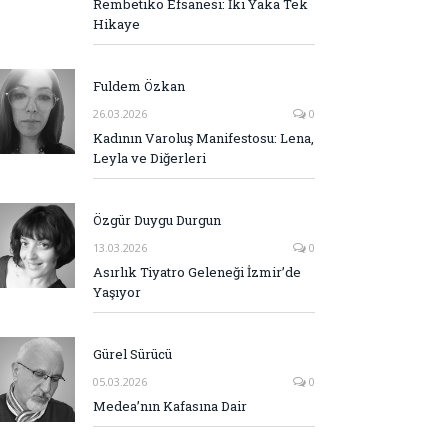
Rembetiko Efsanesi: İki Yaka Tek
Hikaye
Fuldem Özkan
26.03.2026
0
Kadının Varoluş Manifestosu: Lena,
Leyla ve Diğerleri
Özgür Duygu Durgun
13.03.2026
0
Asırlık Tiyatro Geleneği İzmir’de
Yaşıyor
Gürel Sürücü
05.03.2026
0
Medea’nın Kafasına Dair