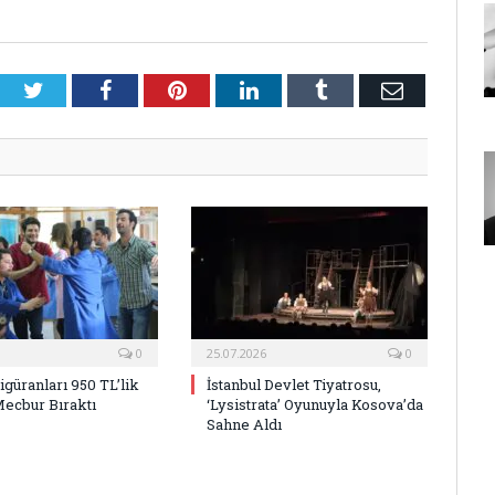
Twitter
Facebook
Pinterest
LinkedIn
Tumblr
E-
Posta
0
25.07.2026
0
Figüranları 950 TL’lik
İstanbul Devlet Tiyatrosu,
Mecbur Bıraktı
‘Lysistrata’ Oyunuyla Kosova’da
Sahne Aldı