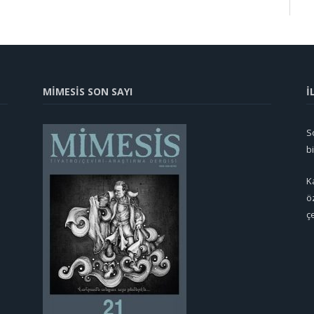
MİMESİS SON SAYI
İ
So
b
K
ö
ç