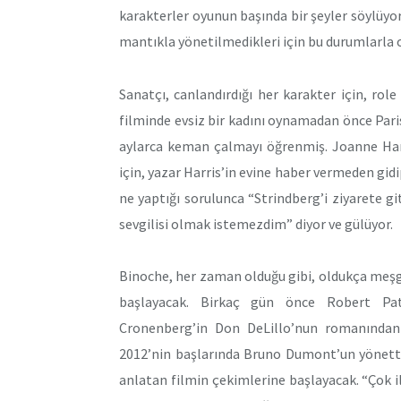
karakterler oyunun başında bir şeyler söylüyor
mantıkla yönetilmedikleri için bu durumlarla 
Sanatçı, canlandırdığı her karakter için, rol
filminde evsiz bir kadını oynamadan önce Paris 
aylarca keman çalmayı öğrenmiş. Joanne Harr
için, yazar Harris’in evine haber vermeden gid
ne yaptığı sorulunca “Strindberg’i ziyarete gi
sevgilisi olmak istemezdim” diyor ve gülüyor.
Binoche, her zaman olduğu gibi, oldukça meşgu
başlayacak. Birkaç gün önce Robert Patt
Cronenberg’in Don DeLillo’nun romanından u
2012’nin başlarında Bruno Dumont’un yönettiği
anlatan filmin çekimlerine başlayacak. “Çok il