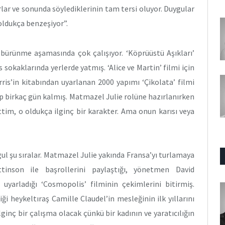
lar ve sonunda söylediklerinin tam tersi oluyor. Duygular
oldukça benzeşiyor”.
e bürünme aşamasında çok çalışıyor. ‘Köprüüstü Aşıkları’
sokaklarında yerlerde yatmış. ‘Alice ve Martin’ filmi için
is’in kitabından uyarlanan 2000 yapımı ‘Çikolata’ filmi
ip birkaç gün kalmış. Matmazel Julie rolüne hazırlanırken
ttim, o oldukça ilginç bir karakter. Ama onun karısı veya
l şu sıralar. Matmazel Julie yakında Fransa’yı turlamaya
inson ile başrollerini paylaştığı, yönetmen David
yarladığı ‘Cosmopolis’ filminin çekimlerini bitirmiş.
 heykeltıraş Camille Claudel’in mesleğinin ilk yıllarını
ginç bir çalışma olacak çünkü bir kadının ve yaratıcılığın