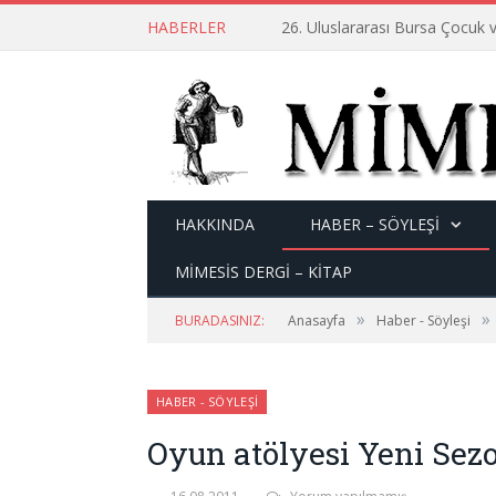
HABERLER
26. Uluslararası Bursa Çocuk v
HAKKINDA
HABER – SÖYLEŞI
MİMESİS DERGİ – KİTAP
»
»
BURADASINIZ:
Anasayfa
Haber - Söyleşi
HABER - SÖYLEŞI
Oyun atölyesi Yeni Sez