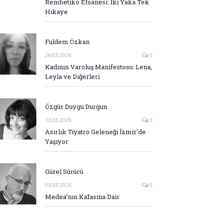
Rembetiko Efsanesi: İki Yaka Tek
Hikaye
Fuldem Özkan
26.03.2026
0
Kadının Varoluş Manifestosu: Lena,
Leyla ve Diğerleri
Özgür Duygu Durgun
13.03.2026
0
Asırlık Tiyatro Geleneği İzmir’de
Yaşıyor
Gürel Sürücü
05.03.2026
0
Medea’nın Kafasına Dair