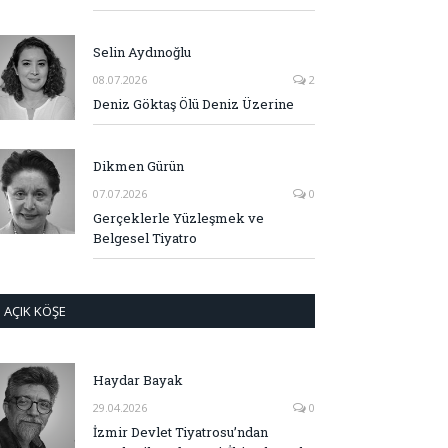
Selin Aydınoğlu
08.07.2026
2
Deniz Göktaş Ölü Deniz Üzerine
Dikmen Gürün
07.07.2026
0
Gerçeklerle Yüzleşmek ve
Belgesel Tiyatro
AÇIK KÖŞE
Haydar Bayak
29.04.2026
0
İzmir Devlet Tiyatrosu’ndan