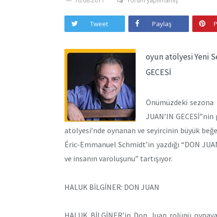
16.08.2011
Yorum yapılmamış
Tweet
Paylaş
P
oyun atölyesi Yeni 
GECESİ
Önümüzdeki sezona 2
JUAN’IN GECESİ”nin p
atölyesi’nde oynanan ve seyircinin büyük beğe
Éric-Emmanuel Schmidt’in yazdığı “DON JUAN’
ve insanın varoluşunu” tartışıyor.
HALUK BİLGİNER: DON JUAN
HALUK BİLGİNER’in Don Juan rolünü oyna