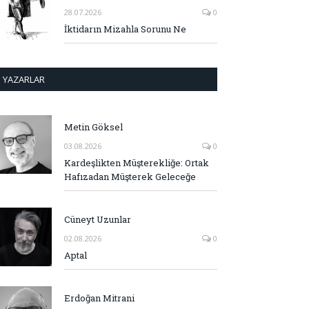
28.07.2026
0
İktidarın Mizahla Sorunu Ne
YAZARLAR
Metin Göksel
03.08.2026
0
Kardeşlikten Müşterekliğe: Ortak
Hafızadan Müşterek Geleceğe
Cüneyt Uzunlar
02.08.2026
0
Aptal
Erdoğan Mitrani