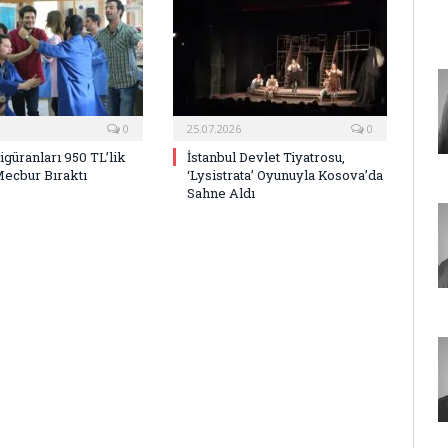
0
25.07.2026
0
Figüranları 950 TL’lik
İstanbul Devlet Tiyatrosu,
Mecbur Bıraktı
‘Lysistrata’ Oyunuyla Kosova’da
Sahne Aldı