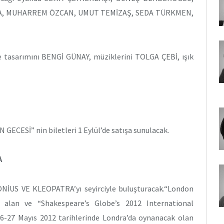
YA, MUHARREM ÖZCAN, UMUT TEMİZAŞ, SEDA TÜRKMEN,
tasarımını BENGİ GÜNAY, müziklerini TOLGA ÇEBİ, ışık
GECESİ” nin biletleri 1 Eylül’de satışa sunulacak.
A
ONİUS VE KLEOPATRA’yı seyirciyle buluşturacak.“London
 alan ve “Shakespeare’s Globe’s 2012 International
-26-27 Mayıs 2012 tarihlerinde Londra’da oynanacak olan