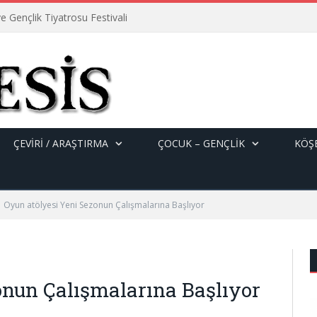
e Gençlik Tiyatrosu Festivali
ÇEVİRİ / ARAŞTIRMA
ÇOCUK – GENÇLIK
KÖŞE
Oyun atölyesi Yeni Sezonun Çalışmalarına Başlıyor
onun Çalışmalarına Başlıyor