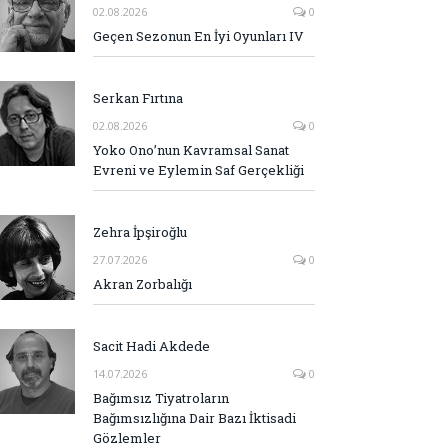
02.08.2026
0
Geçen Sezonun En İyi Oyunları IV
Serkan Fırtına
02.08.2026
0
Yoko Ono’nun Kavramsal Sanat
Evreni ve Eylemin Saf Gerçekliği
Zehra İpşiroğlu
27.07.2026
0
Akran Zorbalığı
Sacit Hadi Akdede
14.07.2026
0
Bağımsız Tiyatroların
Bağımsızlığına Dair Bazı İktisadi
Gözlemler