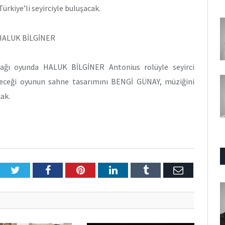
rkiye’li seyirciyle buluşacak.
HALUK BİLGİNER
ağı oyunda HALUK BİLGİNER Antonius rolüyle seyirci
eceği oyunun sahne tasarımını BENGİ GÜNAY, müziğini
ak.
Twitter
Facebook
Pinterest
LinkedIn
Tumblr
E-
Posta