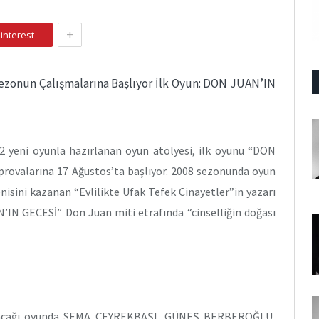
+
interest
Sezonun Çalışmalarına Başlıyor İlk Oyun: DON JUAN’IN
 yeni oyunla hazırlanan oyun atölyesi, ilk oyunu “DON
rovalarına 17 Ağustos’ta başlıyor. 2008 sezonunda oyun
nisini kazanan “Evlilikte Ufak Tefek Cinayetler”in yazarı
IN GECESİ” Don Juan miti etrafında “cinselliğin doğası
yacağı oyunda SEMA ÇEYREKBAŞI, GÜNEŞ BERBEROĞLU,