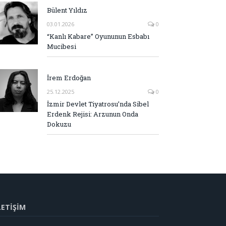
Bülent Yıldız
03.01.2026
0
“Kanlı Kabare” Oyununun Esbabı
Mucibesi
İrem Erdoğan
25.12.2025
0
İzmir Devlet Tiyatrosu’nda Sibel
Erdenk Rejisi: Arzunun Onda
Dokuzu
LETİŞİM