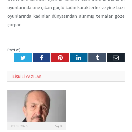
oyunlarında öne çıkan güçlü kadın karakterler ve yine bazı
oyunlarında kadınlar dünyasından alınmış temalar göze
çarpar.
PAYLAŞ.
Twitter
Facebook
Pinterest
LinkedIn
Tumblr
E-
Posta
ILIŞKILI
YAZILAR
01.08.2026
0