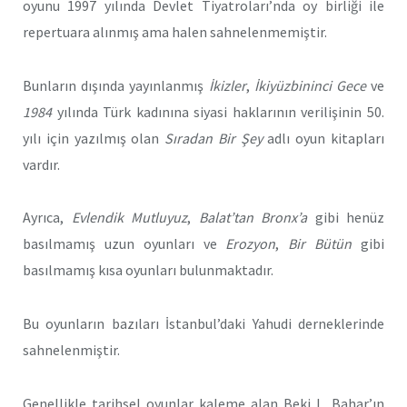
oyunu 1997 yılında Devlet Tiyatroları’nda oy birliği ile
repertuara alınmış ama halen sahnelenmemiştir.
Bunların dışında yayınlanmış
İkizler
,
İkiyüzbininci Gece
ve
1984
yılında Türk kadınına siyasi haklarının verilişinin 50.
yılı için yazılmış olan
Sıradan Bir Şey
adlı oyun kitapları
vardır.
Ayrıca,
Evlendik Mutluyuz
,
Balat’tan Bronx’a
gibi henüz
basılmamış uzun oyunları ve
Erozyon
,
Bir Bütün
gibi
basılmamış kısa oyunları bulunmaktadır.
Bu oyunların bazıları İstanbul’daki Yahudi derneklerinde
sahnelenmiştir.
Genellikle tarihsel oyunlar kaleme alan Beki L. Bahar’ın