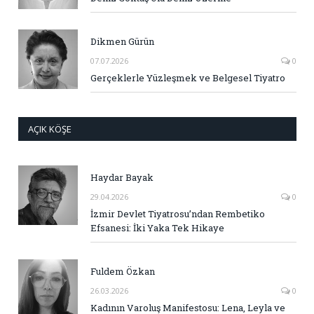
Dikmen Gürün
07.07.2026
0
Gerçeklerle Yüzleşmek ve Belgesel Tiyatro
AÇIK KÖŞE
Haydar Bayak
29.04.2026
0
İzmir Devlet Tiyatrosu’ndan Rembetiko
Efsanesi: İki Yaka Tek Hikaye
Fuldem Özkan
26.03.2026
0
Kadının Varoluş Manifestosu: Lena, Leyla ve