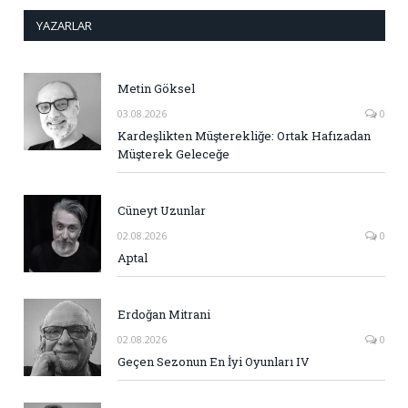
YAZARLAR
Metin Göksel
03.08.2026
0
Kardeşlikten Müşterekliğe: Ortak Hafızadan
Müşterek Geleceğe
Cüneyt Uzunlar
02.08.2026
0
Aptal
Erdoğan Mitrani
02.08.2026
0
Geçen Sezonun En İyi Oyunları IV