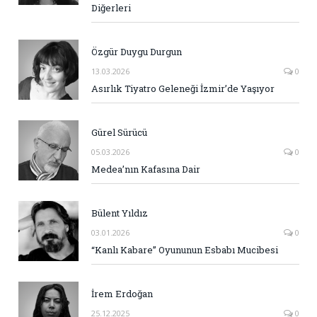
Diğerleri
Özgür Duygu Durgun
13.03.2026
0
Asırlık Tiyatro Geleneği İzmir’de Yaşıyor
Gürel Sürücü
05.03.2026
0
Medea’nın Kafasına Dair
Bülent Yıldız
03.01.2026
0
“Kanlı Kabare” Oyununun Esbabı Mucibesi
İrem Erdoğan
25.12.2025
0