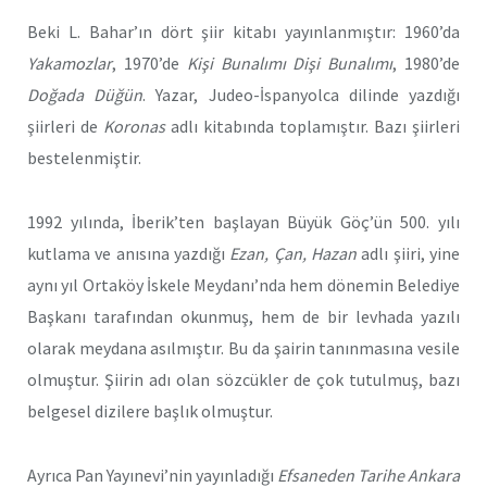
Beki L. Bahar’ın dört şiir kitabı yayınlanmıştır: 1960’da
Yakamozlar
, 1970’de
Kişi Bunalımı Dişi Bunalımı
, 1980’de
Doğada Düğün
. Yazar, Judeo-İspanyolca dilinde yazdığı
şiirleri de
Koronas
adlı kitabında toplamıştır. Bazı şiirleri
bestelenmiştir.
1992 yılında, İberik’ten başlayan Büyük Göç’ün 500. yılı
kutlama ve anısına yazdığı
Ezan, Çan, Hazan
adlı şiiri, yine
aynı yıl Ortaköy İskele Meydanı’nda hem dönemin Belediye
Başkanı tarafından okunmuş, hem de bir levhada yazılı
olarak meydana asılmıştır. Bu da şairin tanınmasına vesile
olmuştur. Şiirin adı olan sözcükler de çok tutulmuş, bazı
belgesel dizilere başlık olmuştur.
Ayrıca Pan Yayınevi’nin yayınladığı
Efsaneden Tarihe Ankara