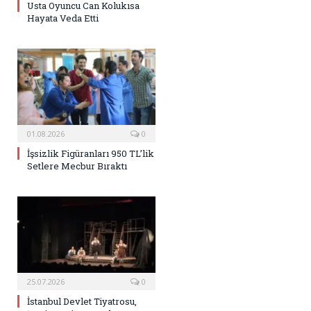
Usta Oyuncu Can Kolukısa
Hayata Veda Etti
01.08.2026
0
İşsizlik Figüranları 950 TL’lik
Setlere Mecbur Bıraktı
25.07.2026
0
İstanbul Devlet Tiyatrosu,