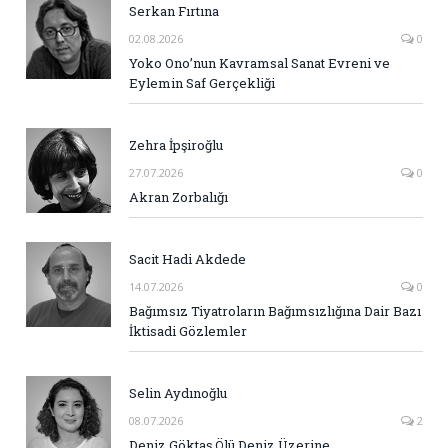
Serkan Fırtına
02.08.2026
0
Yoko Ono’nun Kavramsal Sanat Evreni ve
Eylemin Saf Gerçekliği
Zehra İpşiroğlu
27.07.2026
0
Akran Zorbalığı
Sacit Hadi Akdede
14.07.2026
0
Bağımsız Tiyatroların Bağımsızlığına Dair Bazı
İktisadi Gözlemler
Selin Aydınoğlu
08.07.2026
2
Deniz Göktaş Ölü Deniz Üzerine