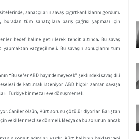
itelerinde, sanatçıların savaş çığırtkanlıklarını gördüm.
 buradan tüm sanatçılara barış çağrısı yapması için
nler hedef haline getirilerek tehdit altında. Bu savaş
et yapmaktan vazgeçilmeli. Bu savaşın sonuçlarını tüm
ın “Bu sefer ABD hayır demeyecek” şeklindeki savaş dili
meselesi de katılmak isteniyor. ABD hiçbir zaman savaşa
ları. Türkiye bir mezar eve dönüşmemeli.
yor. Caniler ölsün, Kürt sorunu çözülür diyorlar. Barıştan
için vekiller meclise dönmeli. Medya da bu sorunun ancak
anın somut adımları vardır. Kürt halkının hakları yeni