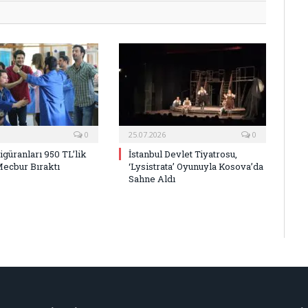
0
25.07.2026
0
Figüranları 950 TL’lik
İstanbul Devlet Tiyatrosu,
Mecbur Bıraktı
‘Lysistrata’ Oyunuyla Kosova’da
Sahne Aldı