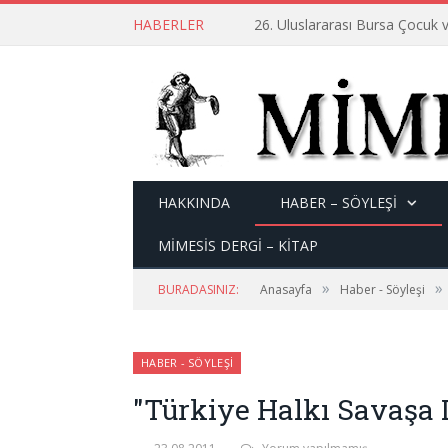
HABERLER
26. Uluslararası Bursa Çocuk v
HAKKINDA
HABER – SÖYLEŞI
MİMESİS DERGİ – KİTAP
»
»
BURADASINIZ:
Anasayfa
Haber - Söyleşi
HABER - SÖYLEŞI
"Türkiye Halkı Savaşa 