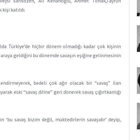
, Veysi Sarısözen, Ali Kenanoğlu, Ahmet Tonak,Tayfun
kişi katıldı.
ılda Türkiye’de hiçbir dönem olmadığı kadar çok kişinin
ir araya geldiğini bu dönemde savaşın eşiğine gelinmesinin
endirmeyerek, bedeli çok ağır olacak bir “savaş” ilan
arak eski “savaş diline” geri dönerek savaş çığırtkanlığı
n ‘bu savaş bizim değil, muktedirlerin savaşıdır’ deyip,