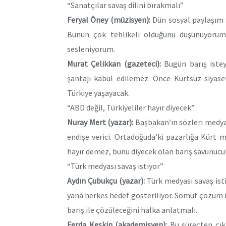
“Sanatçılar savaş dilini bırakmalı”
Feryal Öney
(müzisyen):
Dün sosyal paylaşım s
Bunun çok tehlikeli olduğunu düşünüyorum,
sesleniyorum.
Murat Çelikkan
(gazeteci):
Bugün barış isteye
şantajı kabul edilemez. Önce Kürtsüz siyas
Türkiye yaşayacak.
“ABD değil, Türkiyeliler hayır diyecek”
Nuray Mert
(yazar):
Başbakan’ın sözleri medyan
endişe verici. Ortadoğuda’ki pazarlığa Kürt 
hayır demez, bunu diyecek olan barış savunucu
“Türk medyası savaş istiyor”
Aydın Çubukçu
(yazar):
Türk medyası savaş isti
yana herkes hedef gösteriliyor. Somut çözüm 
barış ile çözüleceğini halka anlatmalı.
Ferda Keskin
(akademisyen):
Bu süreçten çıkm