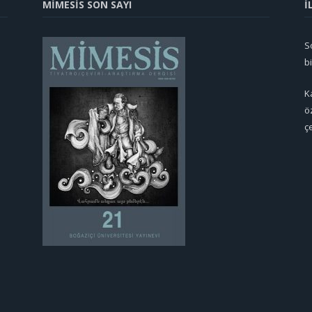
MİMESİS SON SAYI
İ
So
b
K
ö
ç