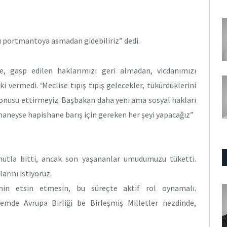
u portmantoya asmadan gidebiliriz” dedi.
e, gasp edilen haklarımızı geri almadan, vicdanımızı
 vermedi. ‘Meclise tıpış tıpış gelecekler, tükürdüklerini
 konusu ettirmeyiz. Başbakan daha yeni ama sosyal hakları
shaneyse hapishane barış için gereken her şeyi yapacağız”
utla bitti, ancak son yaşananlar umudumuzu tüketti.
arını istiyoruz.
in etsin etmesin, bu süreçte aktif rol oynamalı.
emde Avrupa Birliği be Birleşmiş Milletler nezdinde,