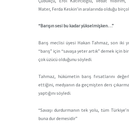
Çubukçu, Erol Katırcıoğlu, Vedat Yıldırım
Mater, Ferda Keskin’in aralarında olduğu birçok 
“Barışın sesi bu kadar yükselmişken…”
Barış meclisi üyesi Hakan Tahmaz, son iki y
“barış” için “savaşa yeter artık” demek için b
çok üzücü olduğunu söyledi.
Tahmaz, hükümetin barış fırsatlarını değerl
ettiğini, medyanın da geçmişten ders çıkarmay
yaptığını söyledi.
“Savaşı durdurmanın tek yolu, tüm Türkiye’ni
buna dur demesidir”