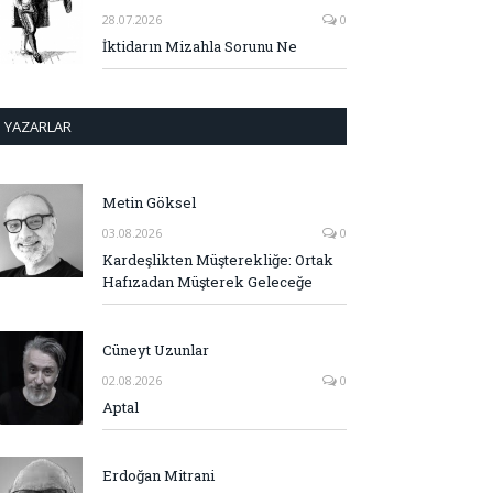
28.07.2026
0
İktidarın Mizahla Sorunu Ne
YAZARLAR
Metin Göksel
03.08.2026
0
Kardeşlikten Müşterekliğe: Ortak
Hafızadan Müşterek Geleceğe
Cüneyt Uzunlar
02.08.2026
0
Aptal
Erdoğan Mitrani