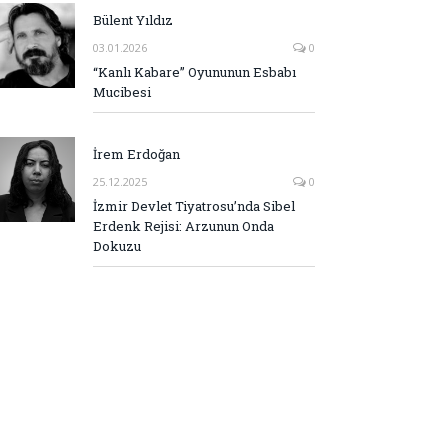
Bülent Yıldız
03.01.2026
0
“Kanlı Kabare” Oyununun Esbabı
Mucibesi
İrem Erdoğan
25.12.2025
0
İzmir Devlet Tiyatrosu’nda Sibel
Erdenk Rejisi: Arzunun Onda
Dokuzu