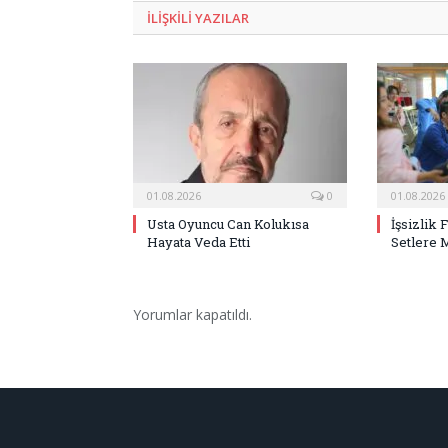
ILIŞKILI
YAZILAR
01.08.2026
0
01.08.2026
Usta Oyuncu Can Kolukısa
İşsizlik 
Hayata Veda Etti
Setlere 
Yorumlar kapatıldı.