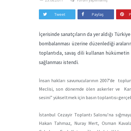
23.08.2011
Yorum yapılmamış
Tweet
Paylaş
P
İçerisinde sanatçıların da yer aldığı Türkiy
bombalanması üzerine düzenlediği araları
toplantıda, savaş dili kullanan hükümeti
sağlanması istendi.
İnsan hakları savunucularının 2007’de toplu
Meclisi, son dönemde ölen askerler ve Kandi
sesini” yükseltmek için basın toplantısı gerçek
İstanbul Cezayir Toplantı Salonu’na sığmaya
Hakan Tahmaz, Nuray Mert, Osman Kavala,