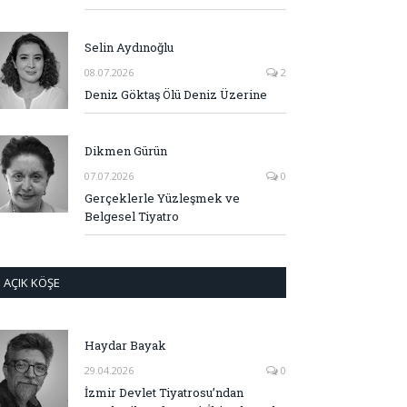
Selin Aydınoğlu
08.07.2026
2
Deniz Göktaş Ölü Deniz Üzerine
Dikmen Gürün
07.07.2026
0
Gerçeklerle Yüzleşmek ve
Belgesel Tiyatro
AÇIK KÖŞE
Haydar Bayak
29.04.2026
0
İzmir Devlet Tiyatrosu’ndan