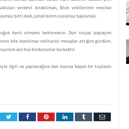
luları serbest bırakılmalı, Blok vekillerinin meclise
zümüz bitti dedi, şimdi bizim sözümüz başlamalı.
ğuk kanlı olmamı beklemesin. Dün sosyal paylaşım
rımın bile inanılmaz militarist mesajlar attığını gördüm.
yorum asıl bizi korkutanlar korkaktır.
le ilgili ne yapılacağına dair basına kapalı bir toplantı
Twitter
Facebook
Pinterest
LinkedIn
Tumblr
E-
Posta