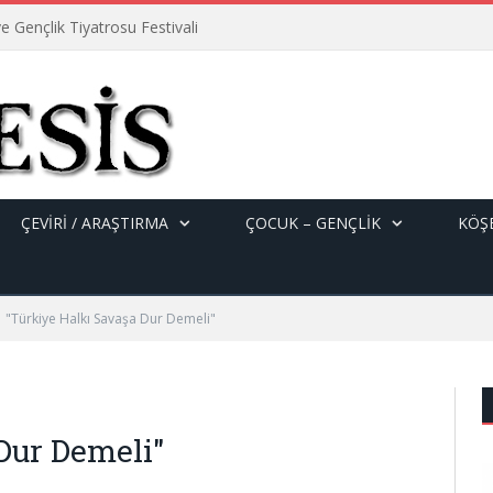
e Gençlik Tiyatrosu Festivali
ÇEVİRİ / ARAŞTIRMA
ÇOCUK – GENÇLIK
KÖŞE
"Türkiye Halkı Savaşa Dur Demeli"
Dur Demeli"