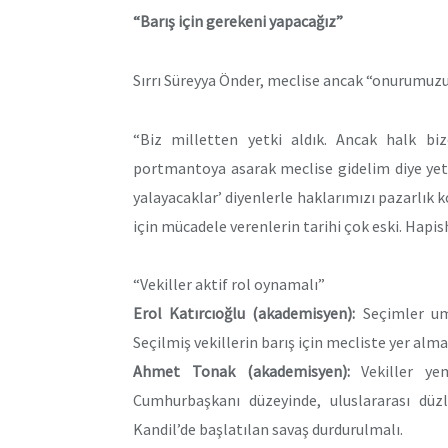
“Barış için gerekeni yapacağız”
Sırrı Süreyya Önder, meclise ancak “onurumuz
“Biz milletten yetki aldık. Ancak halk biz
portmantoya asarak meclise gidelim diye yetki
yalayacaklar’ diyenlerle haklarımızı pazarlık
için mücadele verenlerin tarihi çok eski. Hapi
“Vekiller aktif rol oynamalı”
Erol Katırcıoğlu
(akademisyen):
Seçimler um
Seçilmiş vekillerin barış için mecliste yer almal
Ahmet Tonak
(akademisyen):
Vekiller yem
Cumhurbaşkanı düzeyinde, uluslararası düzl
Kandil’de başlatılan savaş durdurulmalı.