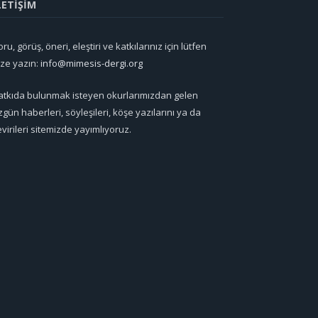
LETİŞİM
ru, görüş, öneri, eleştiri ve katkılarınız için lütfen
ize yazın:
info@mimesis-dergi.org
atkıda bulunmak isteyen okurlarımızdan gelen
zgün haberleri, söyleşileri, köşe yazılarını ya da
evirileri sitemizde yayımlıyoruz.