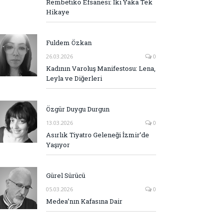
Rembetiko Efsanesi: İki Yaka Tek
Hikaye
Fuldem Özkan
26.03.2026
0
Kadının Varoluş Manifestosu: Lena,
Leyla ve Diğerleri
Özgür Duygu Durgun
13.03.2026
0
Asırlık Tiyatro Geleneği İzmir’de
Yaşıyor
Gürel Sürücü
05.03.2026
0
Medea’nın Kafasına Dair