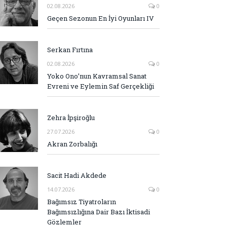
02.08.2026
0
Geçen Sezonun En İyi Oyunları IV
Serkan Fırtına
02.08.2026
0
Yoko Ono’nun Kavramsal Sanat
Evreni ve Eylemin Saf Gerçekliği
Zehra İpşiroğlu
27.07.2026
0
Akran Zorbalığı
Sacit Hadi Akdede
14.07.2026
0
Bağımsız Tiyatroların
Bağımsızlığına Dair Bazı İktisadi
Gözlemler