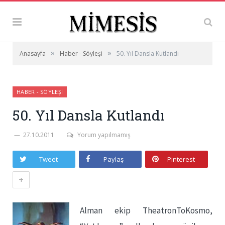
»
»
Anasayfa
Haber - Söyleşi
50. Yıl Dansla Kutlandı
HABER - SÖYLEŞI
50. Yıl Dansla Kutlandı
27.10.2011
Yorum yapılmamış
Tweet
Paylaş
Pinterest
+
Alman ekip TheatronToKosmo,