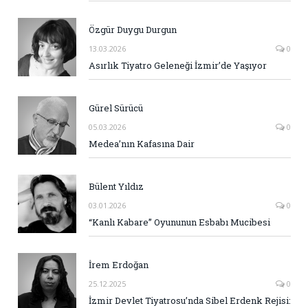
Özgür Duygu Durgun
13.03.2026
0
Asırlık Tiyatro Geleneği İzmir’de Yaşıyor
Gürel Sürücü
05.03.2026
0
Medea’nın Kafasına Dair
Bülent Yıldız
03.01.2026
0
“Kanlı Kabare” Oyununun Esbabı Mucibesi
İrem Erdoğan
25.12.2025
0
İzmir Devlet Tiyatrosu’nda Sibel Erdenk Rejisi: