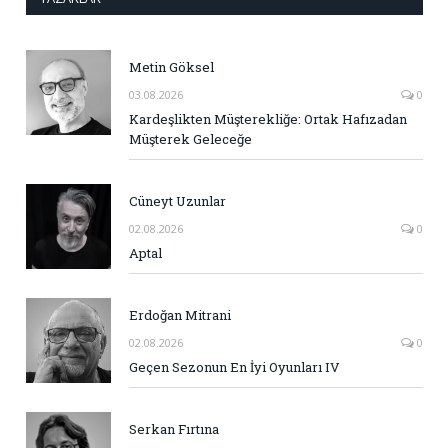
Metin Göksel
03.08.2026
0
Kardeşlikten Müşterekliğe: Ortak Hafızadan
Müşterek Geleceğe
Cüneyt Uzunlar
02.08.2026
0
Aptal
Erdoğan Mitrani
02.08.2026
0
Geçen Sezonun En İyi Oyunları IV
Serkan Fırtına