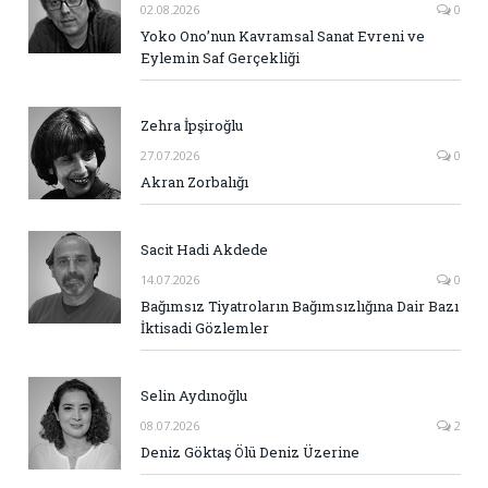
02.08.2026
0
Yoko Ono’nun Kavramsal Sanat Evreni ve
Eylemin Saf Gerçekliği
Zehra İpşiroğlu
27.07.2026
0
Akran Zorbalığı
Sacit Hadi Akdede
14.07.2026
0
Bağımsız Tiyatroların Bağımsızlığına Dair Bazı
İktisadi Gözlemler
Selin Aydınoğlu
08.07.2026
2
Deniz Göktaş Ölü Deniz Üzerine