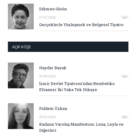
Dikmen Gürün
07.07.2026
0
Gerçeklerle Yüzleşmek ve Belgesel Tiyatro
AÇIK KÖŞE
Haydar Bayak
29.04.2026
0
İzmir Devlet Tiyatrosu’ndan Rembetiko
Efsanesi: İki Yaka Tek Hikaye
Fuldem Özkan
26.03.2026
0
Kadının Varoluş Manifestosu: Lena, Leyla ve
Diğerleri