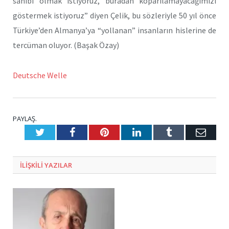
sahibi olmak istiyoruz, buradan koparılamayacağımızı
göstermek istiyoruz” diyen Çelik, bu sözleriyle 50 yıl önce
Türkiye’den Almanya’ya “yollanan” insanların hislerine de
tercüman oluyor. (Başak Özay)
Deutsche Welle
PAYLAŞ.
Twitter
Facebook
Pinterest
LinkedIn
Tumblr
E-
Posta
ILIŞKILI
YAZILAR