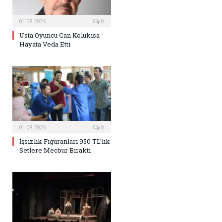
01.08.2026
0
Usta Oyuncu Can Kolukısa
Hayata Veda Etti
01.08.2026
0
İşsizlik Figüranları 950 TL’lik
Setlere Mecbur Bıraktı