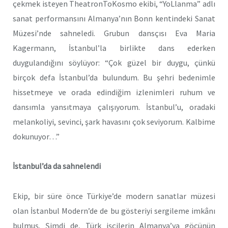
çekmek isteyen TheatronToKosmo ekibi, “YoLlanma” adlı
sanat performansını Almanya’nın Bonn kentindeki Sanat
Müzesi’nde sahneledi. Grubun dansçısı Eva Maria
Kagermann, İstanbul’la birlikte dans ederken
duygulandığını söylüyor: “Çok güzel bir duygu, çünkü
birçok defa İstanbul’da bulundum. Bu şehri bedenimle
hissetmeye ve orada edindiğim izlenimleri ruhum ve
dansımla yansıtmaya çalışıyorum. İstanbul’u, oradaki
melankoliyi, sevinci, şark havasını çok seviyorum. Kalbime
dokunuyor…”
İstanbul’da da sahnelendi
Ekip, bir süre önce Türkiye’de modern sanatlar müzesi
olan İstanbul Modern’de de bu gösteriyi sergileme imkânı
bulmuş. Şimdi de, Türk işçilerin Almanya’ya göçünün