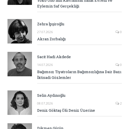
Yoko Ono’nun Kavramsal Sanat Evreni ve
Eylemin Saf Gerçekliği
Zehra İpşiroğlu
27.07.2026
0
Akran Zorbalığı
Sacit Hadi Akdede
14.07.2026
0
Bağımsız Tiyatroların Bağımsızlığına Dair Bazı
İktisadi Gözlemler
Selin Aydınoğlu
08.07.2026
2
Deniz Göktaş Ölü Deniz Üzerine
Dikmen Gürün