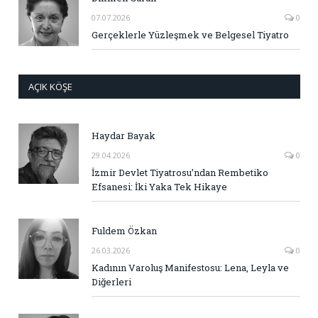
07.07.2026
0
Gerçeklerle Yüzleşmek ve Belgesel Tiyatro
AÇIK KÖŞE
Haydar Bayak
29.04.2026
0
İzmir Devlet Tiyatrosu’ndan Rembetiko
Efsanesi: İki Yaka Tek Hikaye
Fuldem Özkan
26.03.2026
0
Kadının Varoluş Manifestosu: Lena, Leyla ve
Diğerleri