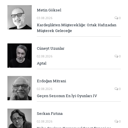
Metin Göksel
03.08.2026
0
Kardeşlikten Müşterekliğe: Ortak Hafızadan
Müşterek Geleceğe
Cüneyt Uzunlar
02.08.2026
0
Aptal
Erdoğan Mitrani
02.08.2026
0
Geçen Sezonun En İyi Oyunları IV
Serkan Fırtına
02.08.2026
0