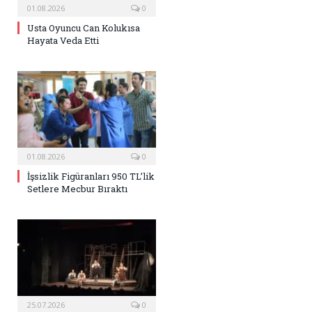
01.08.2026
0
Usta Oyuncu Can Kolukısa
Hayata Veda Etti
01.08.2026
0
İşsizlik Figüranları 950 TL’lik
Setlere Mecbur Bıraktı
25.07.2026
0