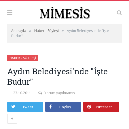
»
»
Anasayfa
Haber - Söyleşi
Aydın Belediyesi'nde "İşte
Budur"
HABER - SÖYLEŞI
Aydın Belediyesi'nde "İşte
Budur"
23.10.2011
Yorum yapılmamış
Tweet
Paylaş
Pinterest
+