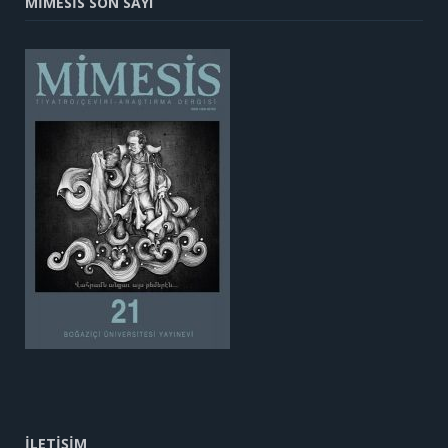
MİMESİS SON SAYI
İLETİŞİM