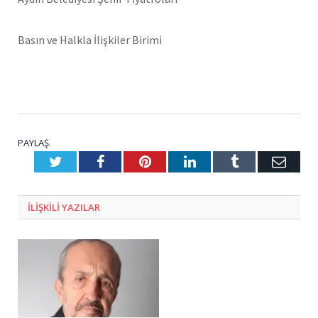
Basın ve Halkla İlişkiler Birimi
PAYLAŞ.
Twitter
Facebook
Pinterest
LinkedIn
Tumblr
E-
Posta
ILIŞKILI
YAZILAR