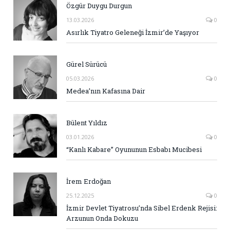
Özgür Duygu Durgun
13.03.2026
0
Asırlık Tiyatro Geleneği İzmir’de Yaşıyor
Gürel Sürücü
05.03.2026
0
Medea’nın Kafasına Dair
Bülent Yıldız
03.01.2026
0
“Kanlı Kabare” Oyununun Esbabı Mucibesi
İrem Erdoğan
25.12.2025
0
İzmir Devlet Tiyatrosu’nda Sibel Erdenk Rejisi:
Arzunun Onda Dokuzu