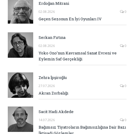
Erdoğan Mitrani
02.08.2026
0
Geçen Sezonun En İyi Oyunları IV
Serkan Fırtına
02.08.2026
0
Yoko Ono’nun Kavramsal Sanat Evreni ve
Eylemin Saf Gerçekliği
Zehra İpşiroğlu
27.07.2026
0
Akran Zorbalığı
Sacit Hadi Akdede
14.07.2026
0
Bağımsız Tiyatroların Bağımsızlığına Dair Bazı
İktisadi Gözlemler