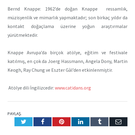
Bernd Knappe: 1962’de doğan Knappe ressamlık,
müzisyenlik ve mimarlık yapmaktadır; son birkaç yıldır da
kontakt doğaçlama üzerine yoğun araştırmalar
yürütmektedir.
Knappe Avrupa’da birçok atölye, eğitim ve festivale
katılmış, en çok da Joerg Hassmann, Angela Dony, Martin
Keogh, Ray Chung ve Eszter Gàl’den etkinlenmiştir.
Atölye dili İngilizcedir:
www.catidans.org
PAYLAŞ.
Twitter
Facebook
Pinterest
LinkedIn
Tumblr
E-
Posta