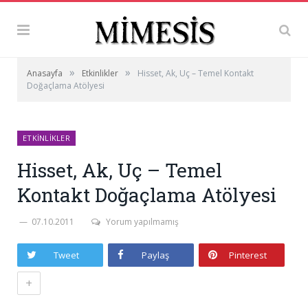
»
»
Anasayfa
Etkinlikler
Hisset, Ak, Uç – Temel Kontakt
Doğaçlama Atölyesi
ETKINLIKLER
Hisset, Ak, Uç – Temel
Kontakt Doğaçlama Atölyesi
07.10.2011
Yorum yapılmamış
Tweet
Paylaş
Pinterest
+