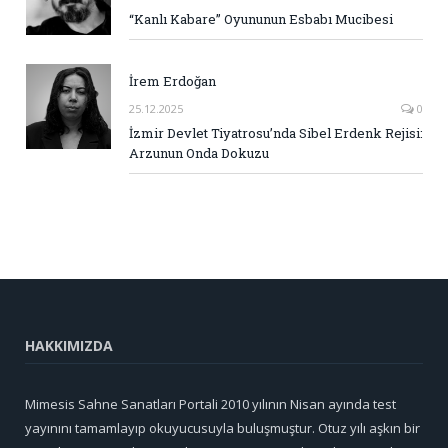
“Kanlı Kabare” Oyununun Esbabı Mucibesi
İrem Erdoğan
25.12.2025
0
İzmir Devlet Tiyatrosu’nda Sibel Erdenk Rejisi:
Arzunun Onda Dokuzu
HAKKIMIZDA
Mimesis Sahne Sanatları Portali 2010 yılının Nisan ayında test
yayınını tamamlayıp okuyucusuyla buluşmuştur. Otuz yılı aşkın bir