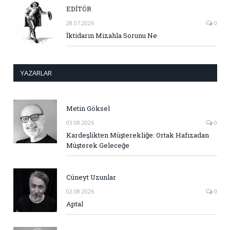
EDİTÖR
28.07.2026
0
İktidarın Mizahla Sorunu Ne
YAZARLAR
Metin Göksel
03.08.2026
0
Kardeşlikten Müşterekliğe: Ortak Hafızadan
Müşterek Geleceğe
Cüneyt Uzunlar
02.08.2026
0
Aptal