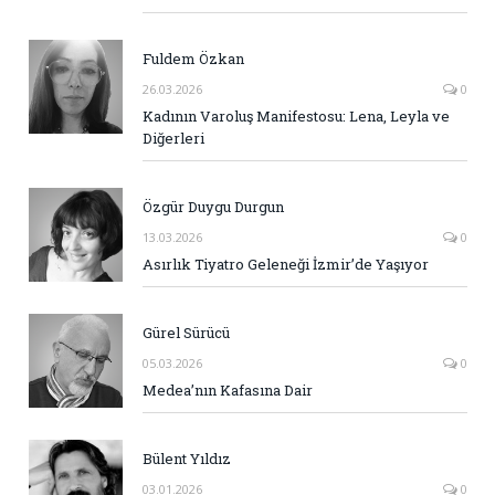
Fuldem Özkan
26.03.2026
0
Kadının Varoluş Manifestosu: Lena, Leyla ve
Diğerleri
Özgür Duygu Durgun
13.03.2026
0
Asırlık Tiyatro Geleneği İzmir’de Yaşıyor
Gürel Sürücü
05.03.2026
0
Medea’nın Kafasına Dair
Bülent Yıldız
03.01.2026
0