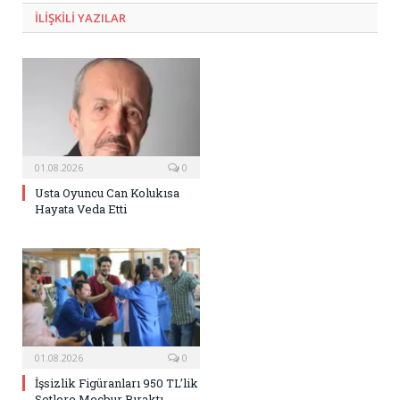
ILIŞKILI
YAZILAR
01.08.2026
0
Usta Oyuncu Can Kolukısa
Hayata Veda Etti
01.08.2026
0
İşsizlik Figüranları 950 TL’lik
Setlere Mecbur Bıraktı