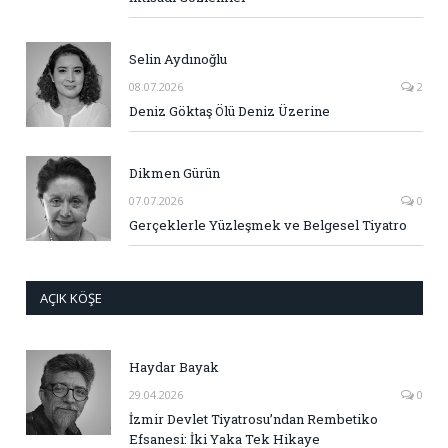
Selin Aydınoğlu
08.07.2026
2
Deniz Göktaş Ölü Deniz Üzerine
Dikmen Gürün
07.07.2026
0
Gerçeklerle Yüzleşmek ve Belgesel Tiyatro
AÇIK KÖŞE
Haydar Bayak
29.04.2026
0
İzmir Devlet Tiyatrosu’ndan Rembetiko
Efsanesi: İki Yaka Tek Hikaye