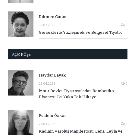
Dikmen Gürün
07.07.2026
0
Gerçeklerle Yüzleşmek ve Belgesel Tiyatro
AÇIK KÖŞE
Haydar Bayak
29.04.2026
0
İzmir Devlet Tiyatrosu’ndan Rembetiko
Efsanesi: İki Yaka Tek Hikaye
Fuldem Özkan
26.03.2026
0
Kadının Varoluş Manifestosu: Lena, Leyla ve