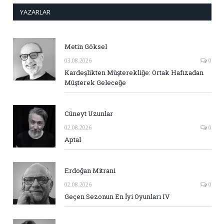
YAZARLAR
Metin Göksel
03.08.2026
0
Kardeşlikten Müşterekliğe: Ortak Hafızadan
Müşterek Geleceğe
Cüneyt Uzunlar
02.08.2026
0
Aptal
Erdoğan Mitrani
02.08.2026
0
Geçen Sezonun En İyi Oyunları IV