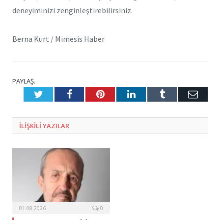
deneyiminizi zenginleştirebilirsiniz.
Berna Kurt / Mimesis Haber
PAYLAŞ.
Twitter
Facebook
Pinterest
LinkedIn
Tumblr
E-
Posta
ILIŞKILI
YAZILAR
01.08.2026
0