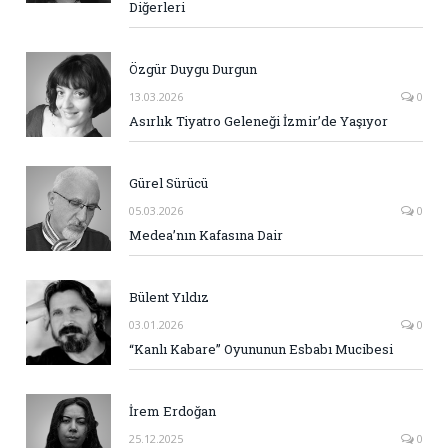
Diğerleri
Özgür Duygu Durgun
13.03.2026
0
Asırlık Tiyatro Geleneği İzmir’de Yaşıyor
Gürel Sürücü
05.03.2026
0
Medea’nın Kafasına Dair
Bülent Yıldız
03.01.2026
0
“Kanlı Kabare” Oyununun Esbabı Mucibesi
İrem Erdoğan
25.12.2025
0