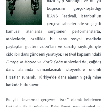
hazırlayıp sunduğu ve bu yıl
beşincisini gerçekleştirdiği
iDANS Festivali, İstanbul’un
çerçeve sahnelerinde ve çeşitli
kamusal alanlarda sergilenen performanslarla,
atölyelerle, özellikle bu sene sosyal mediada
paylaşılan gösteri video’ları ve sanatçı söyleşileriyle
ciddi bir dans gündemi yaratıyor. Festival kapsamındaki
Europe in Motion
ve
Kritik Çaba
atölyeleri de, çağdaş
dans alanında uzmanlaşmak isteyenlere önemli
fırsatlar sunarak, Türkiye’de dans alanının gelişimine
katkıda bulunuyor.
Bu yılki kavramsal çerçevesi “İşte!” olarak belirlenen
festivalin ilk iki gününde, Fulya Sanat, garajistanbul ve