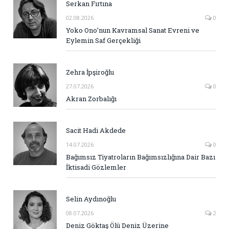
Serkan Fırtına
02.08.2026
0
Yoko Ono’nun Kavramsal Sanat Evreni ve
Eylemin Saf Gerçekliği
Zehra İpşiroğlu
27.07.2026
0
Akran Zorbalığı
Sacit Hadi Akdede
14.07.2026
0
Bağımsız Tiyatroların Bağımsızlığına Dair Bazı
İktisadi Gözlemler
Selin Aydınoğlu
08.07.2026
2
Deniz Göktaş Ölü Deniz Üzerine