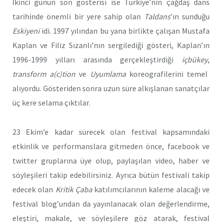
İkinci günün son gösterisi ise Türkiye’nin çağdaş dans
tarihinde önemli bir yere sahip olan
Taldans
’ın sunduğu
Eskiyeni
idi. 1997 yılından bu yana birlikte çalışan Mustafa
Kaplan ve Filiz Sızanlı’nın sergilediği gösteri, Kaplan’ın
1996-1999 yılları arasında gerçekleştirdiği
içbükey
,
transform a(c)tion
ve
Uyumlama
koreografilerini temel
alıyordu. Gösteriden sonra uzun süre alkışlanan sanatçılar
üç kere selama çıktılar.
23 Ekim’e kadar sürecek olan festival kapsamındaki
etkinlik ve performanslara gitmeden önce, facebook ve
twitter gruplarına üye olup, paylaşılan video, haber ve
söyleşileri takip edebilirsiniz. Ayrıca bütün festivali takip
edecek olan
Kritik Çaba
katılımcılarının kaleme alacağı ve
festival blog’undan da yayınlanacak olan değerlendirme,
eleştiri, makale, ve söyleşilere göz atarak, festival