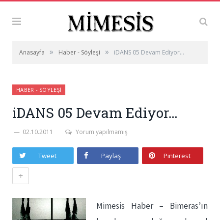
»
»
Anasayfa
Haber - Söyleşi
iDANS 05 Devam Ediyor…
HABER - SÖYLEŞI
iDANS 05 Devam Ediyor…
02.10.2011
Yorum yapılmamış
Tweet
Paylaş
Pinterest
+
Mimesis Haber – Bimeras’ın