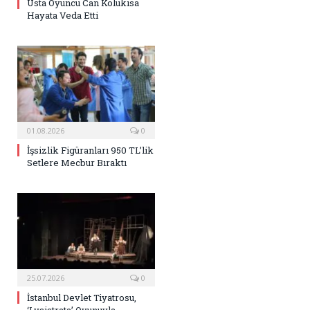
Usta Oyuncu Can Kolukısa
Hayata Veda Etti
01.08.2026
0
İşsizlik Figüranları 950 TL’lik
Setlere Mecbur Bıraktı
25.07.2026
0
İstanbul Devlet Tiyatrosu,